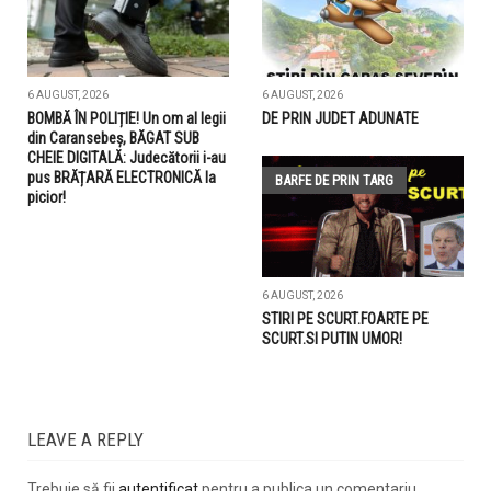
6 AUGUST, 2026
6 AUGUST, 2026
BOMBĂ ÎN POLIȚIE! Un om al legii
DE PRIN JUDET ADUNATE
din Caransebeș, BĂGAT SUB
CHEIE DIGITALĂ: Judecătorii i-au
pus BRĂȚARĂ ELECTRONICĂ la
BARFE DE PRIN TARG
picior!
6 AUGUST, 2026
STIRI PE SCURT.FOARTE PE
SCURT.SI PUTIN UMOR!
LEAVE A REPLY
Trebuie să fii
autentificat
pentru a publica un comentariu.