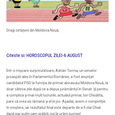
Dragi cetățeni din Moldova Nouă,
Citeste si:
HOROSCOPUL ZILEI-6 AUGUST
Într-o mișcare surprinzătoare, Adrian Torma, un senator
proaspăt ales în Parlamentul României, a fost anunțat
candidatul PSD la funcția de primar alorasului Moldova Nouă, la
doar câteva zile după ce a depus jurământul în Senat. Și pentru
a complica și mai mult lucrurile, actualul primar, Ion Chisălită,
pare că vrea să rămană și el în joc. Așadar, avem o competiție
în creștere, iar rezultatul final este departe de a fi clar.Chiar
dacă par putin cam grăbiti, noi le urăm succes!