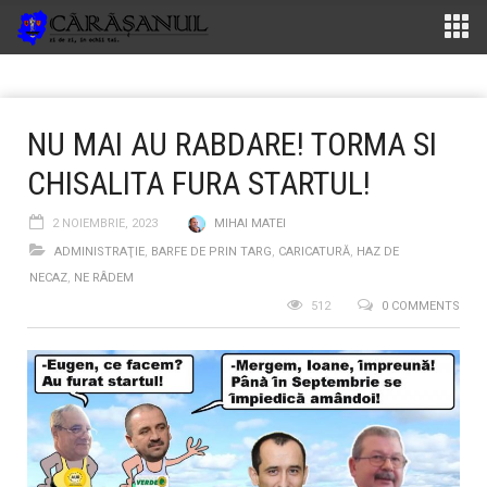
NU MAI AU RABDARE! TORMA SI
CHISALITA FURA STARTUL!
2 NOIEMBRIE, 2023
MIHAI MATEI
ADMINISTRAŢIE
,
BARFE DE PRIN TARG
,
CARICATURĂ
,
HAZ DE
NECAZ
,
NE RÂDEM
512
0 COMMENTS