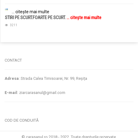
... citește mai multe
STIRI PE SCURT.FOARTE PE SCURT.
... citește mai multe
3211
jucarii copii
magazin copii
CONTACT
Adresa
: Strada Calea Timisoarei, Nr. 99, Reșița
E-mail
: ziarcarasanul@gmail.com
COD DE CONDUITĂ
© carasanul.ro 2018 - 2022. Toate drepturile rezervate.