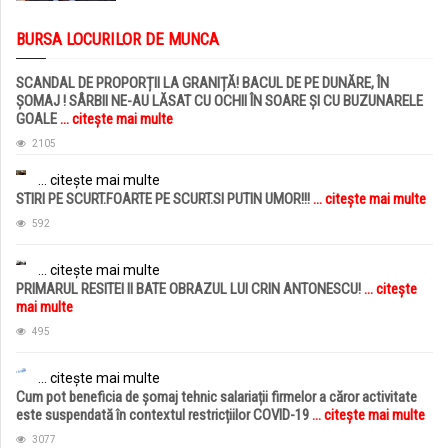
BURSA LOCURILOR DE MUNCA
SCANDAL DE PROPORȚII LA GRANIȚĂ! BACUL DE PE DUNĂRE, ÎN
ȘOMAJ ! SÂRBII NE-AU LĂSAT CU OCHII ÎN SOARE ȘI CU BUZUNARELE
GOALE
... citește mai multe
2105
... citește mai multe
STIRI PE SCURT.FOARTE PE SCURT.SI PUTIN UMOR!!!
... citește mai multe
592
... citește mai multe
PRIMARUL RESITEI II BATE OBRAZUL LUI CRIN ANTONESCU!
... citește
mai multe
495
... citește mai multe
Cum pot beneficia de șomaj tehnic salariații firmelor a căror activitate
este suspendată în contextul restricțiilor COVID-19
... citește mai multe
3077