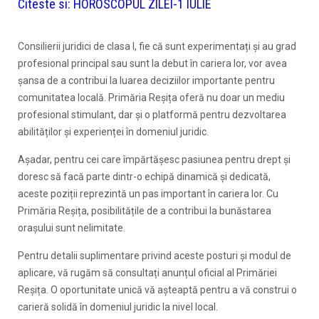
Citeste si:
HOROSCOPUL ZILEI-1 IULIE
Consilierii juridici de clasa I, fie că sunt experimentați și au grad
profesional principal sau sunt la debut în cariera lor, vor avea
șansa de a contribui la luarea deciziilor importante pentru
comunitatea locală. Primăria Reșița oferă nu doar un mediu
profesional stimulant, dar și o platformă pentru dezvoltarea
abilităților și experienței în domeniul juridic.
Așadar, pentru cei care împărtășesc pasiunea pentru drept și
doresc să facă parte dintr-o echipă dinamică și dedicată,
aceste poziții reprezintă un pas important în cariera lor. Cu
Primăria Reșița, posibilitățile de a contribui la bunăstarea
orașului sunt nelimitate.
Pentru detalii suplimentare privind aceste posturi și modul de
aplicare, vă rugăm să consultați anunțul oficial al Primăriei
Reșița. O oportunitate unică vă așteaptă pentru a vă construi o
carieră solidă în domeniul juridic la nivel local.