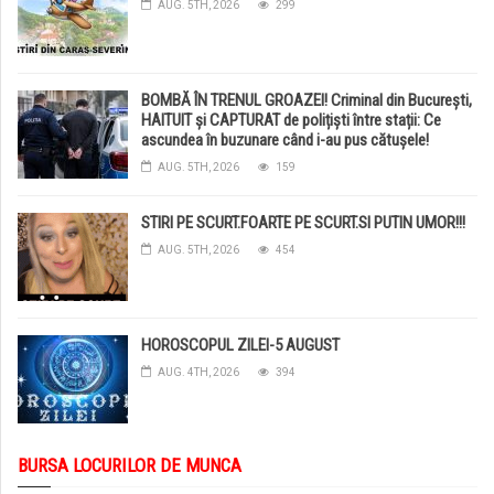
AUG. 5TH, 2026
299
BOMBĂ ÎN TRENUL GROAZEI! Criminal din București,
HAITUIT și CAPTURAT de polițiști între stații: Ce
ascundea în buzunare când i-au pus cătușele!
AUG. 5TH, 2026
159
STIRI PE SCURT.FOARTE PE SCURT.SI PUTIN UMOR!!!
AUG. 5TH, 2026
454
HOROSCOPUL ZILEI-5 AUGUST
AUG. 4TH, 2026
394
BURSA LOCURILOR DE MUNCA