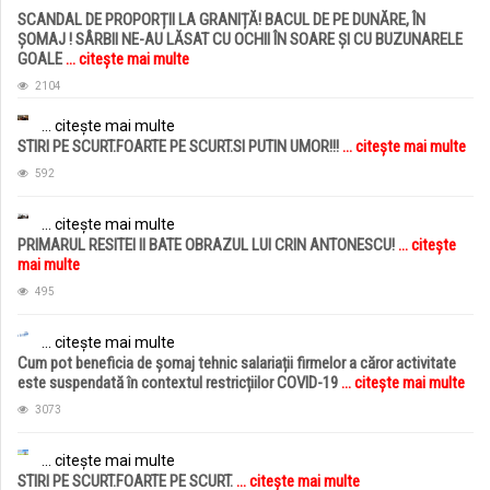
SCANDAL DE PROPORȚII LA GRANIȚĂ! BACUL DE PE DUNĂRE, ÎN
ȘOMAJ ! SÂRBII NE-AU LĂSAT CU OCHII ÎN SOARE ȘI CU BUZUNARELE
GOALE
... citește mai multe
2104
... citește mai multe
STIRI PE SCURT.FOARTE PE SCURT.SI PUTIN UMOR!!!
... citește mai multe
592
... citește mai multe
PRIMARUL RESITEI II BATE OBRAZUL LUI CRIN ANTONESCU!
... citește
mai multe
495
... citește mai multe
Cum pot beneficia de șomaj tehnic salariații firmelor a căror activitate
este suspendată în contextul restricțiilor COVID-19
... citește mai multe
3073
... citește mai multe
STIRI PE SCURT.FOARTE PE SCURT.
... citește mai multe