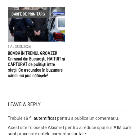
BARFE DE PRIN TARG
5 AUGUST, 2026
BOMBĂ ÎN TRENUL GROAZEI!
Criminal din București, HAITUIT și
CAPTURAT de polițiști între
stații: Ce ascundea în buzunare
când i-au pus cătușele!
LEAVE A REPLY
Trebuie să fii
autentificat
pentru a publica un comentariu.
Acest site folosește Akismet pentru a reduce spamul.
Află cum
sunt procesate datele comentariilor tale
.