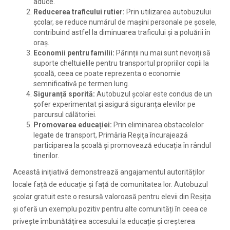
aduce.
Reducerea traficului rutier:
Prin utilizarea autobuzului
școlar, se reduce numărul de mașini personale pe șosele,
contribuind astfel la diminuarea traficului și a poluării în
oraș.
Economii pentru familii:
Părinții nu mai sunt nevoiți să
suporte cheltuielile pentru transportul propriilor copii la
școală, ceea ce poate reprezenta o economie
semnificativă pe termen lung.
Siguranță sporită:
Autobuzul școlar este condus de un
șofer experimentat și asigură siguranța elevilor pe
parcursul călătoriei.
Promovarea educației:
Prin eliminarea obstacolelor
legate de transport, Primăria Reșița încurajează
participarea la școală și promovează educația în rândul
tinerilor.
Această inițiativă demonstrează angajamentul autorităților
locale față de educație și față de comunitatea lor. Autobuzul
școlar gratuit este o resursă valoroasă pentru elevii din Reșița
și oferă un exemplu pozitiv pentru alte comunități în ceea ce
privește îmbunătățirea accesului la educație și creșterea