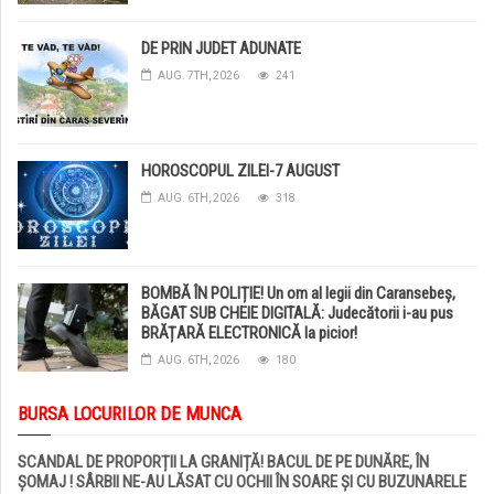
DE PRIN JUDET ADUNATE
AUG. 7TH, 2026
241
HOROSCOPUL ZILEI-7 AUGUST
AUG. 6TH, 2026
318
BOMBĂ ÎN POLIȚIE! Un om al legii din Caransebeș,
BĂGAT SUB CHEIE DIGITALĂ: Judecătorii i-au pus
BRĂȚARĂ ELECTRONICĂ la picior!
AUG. 6TH, 2026
180
BURSA LOCURILOR DE MUNCA
SCANDAL DE PROPORȚII LA GRANIȚĂ! BACUL DE PE DUNĂRE, ÎN
ȘOMAJ ! SÂRBII NE-AU LĂSAT CU OCHII ÎN SOARE ȘI CU BUZUNARELE