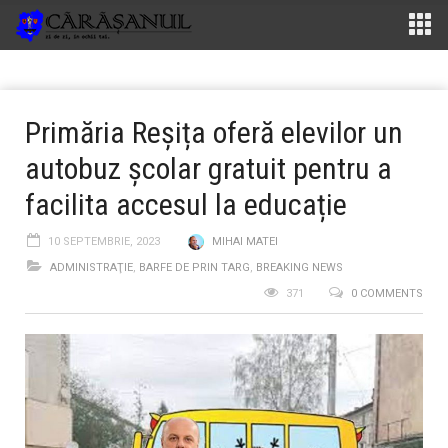
Primăria Reșița oferă elevilor un
autobuz școlar gratuit pentru a
facilita accesul la educație
10 SEPTEMBRIE, 2023
MIHAI MATEI
ADMINISTRAŢIE
,
BARFE DE PRIN TARG
,
BREAKING NEWS
371
0 COMMENTS