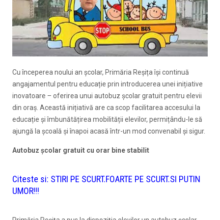
Cu începerea noului an școlar, Primăria Reșița își continuă
angajamentul pentru educație prin introducerea unei inițiative
inovatoare – oferirea unui autobuz școlar gratuit pentru elevii
din oraș. Această inițiativă are ca scop facilitarea accesului la
educație și îmbunătățirea mobilității elevilor, permițându-le să
ajungă la școală și înapoi acasă într-un mod convenabil și sigur.
Autobuz școlar gratuit cu orar bine stabilit
Citeste si:
STIRI PE SCURT.FOARTE PE SCURT.SI PUTIN
UMOR!!!
Primăria Reșița a pus la dispoziția elevilor un autobuz școlar