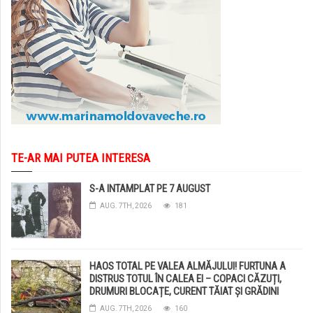
TE-AR MAI PUTEA INTERESA
S-A INTAMPLAT PE 7 AUGUST
AUG. 7TH, 2026
181
HAOS TOTAL PE VALEA ALMĂJULUI! FURTUNA A
DISTRUS TOTUL ÎN CALEA EI – COPACI CĂZUȚI,
DRUMURI BLOCAȚE, CURENT TĂIAT ȘI GRĂDINI
DISTRUSE DE GRINDINĂ!
AUG. 7TH, 2026
160