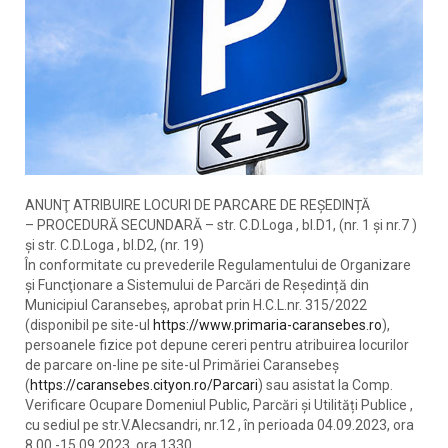
ANUNŢ ATRIBUIRE LOCURI DE PARCARE DE REȘEDINȚĂ
– PROCEDURĂ SECUNDARĂ – str. C.D.Loga , bl.D1, (nr. 1 și nr.7 )
și str. C.D.Loga , bl.D2, (nr. 19)
În conformitate cu prevederile Regulamentului de Organizare
şi Funcţionare a Sistemului de Parcări de Reședință din
Municipiul Caransebeș, aprobat prin H.C.L.nr. 315/2022
(disponibil pe site-ul
https://www.primaria-caransebes.ro
),
persoanele fizice pot depune cereri pentru atribuirea locurilor
de parcare on-line pe site-ul Primăriei Caransebeș
(
https://caransebes.cityon.ro/Parcari
) sau asistat la Comp.
Verificare Ocupare Domeniul Public, Parcări și Utilități Publice ,
cu sediul pe str.V.Alecsandri, nr.12 , în perioada 04.09.2023, ora
8 00 -15.09.2023, ora 1330.