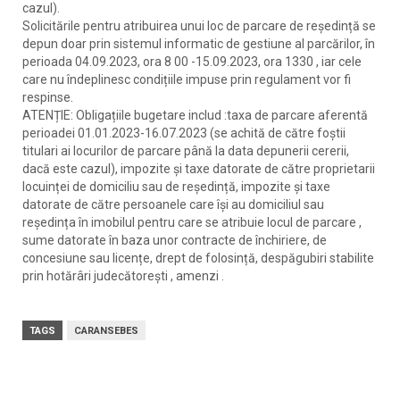
cazul).
Solicitările pentru atribuirea unui loc de parcare de reședință se
depun doar prin sistemul informatic de gestiune al parcărilor, în
perioada 04.09.2023, ora 8 00 -15.09.2023, ora 1330 , iar cele
care nu îndeplinesc condițiile impuse prin regulament vor fi
respinse.
ATENȚIE: Obligațiile bugetare includ :taxa de parcare aferentă
perioadei 01.01.2023-16.07.2023 (se achită de către foștii
titulari ai locurilor de parcare până la data depunerii cererii,
dacă este cazul), impozite și taxe datorate de către proprietarii
locuinței de domiciliu sau de reședință, impozite și taxe
datorate de către persoanele care își au domiciliul sau
reședința în imobilul pentru care se atribuie locul de parcare ,
sume datorate în baza unor contracte de închiriere, de
concesiune sau licențe, drept de folosință, despăgubiri stabilite
prin hotărâri judecătorești , amenzi .
TAGS
CARANSEBES