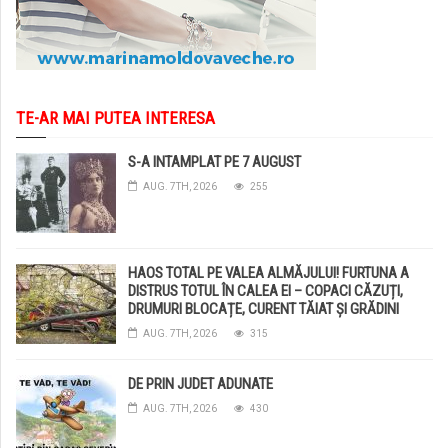
TE-AR MAI PUTEA INTERESA
S-A INTAMPLAT PE 7 AUGUST
AUG. 7TH, 2026
255
HAOS TOTAL PE VALEA ALMĂJULUI! FURTUNA A
DISTRUS TOTUL ÎN CALEA EI – COPACI CĂZUȚI,
DRUMURI BLOCAȚE, CURENT TĂIAT ȘI GRĂDINI
DISTRUSE DE GRINDINĂ!
AUG. 7TH, 2026
315
DE PRIN JUDET ADUNATE
AUG. 7TH, 2026
430