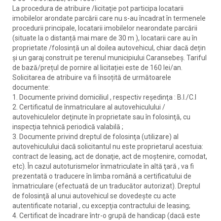
La procedura de atribuire /licitaţie pot participa locatarii
imobilelor arondate parcării care nu s-au încadrat în termenele
procedurii principale, locatarii imobilelor nearondate parcării
(situate la o distanță mai mare de 30 m ), locatarii care au în
proprietate /folosință un al doilea autovehicul, chiar dacă dețin
și un garaj construit pe terenul municipiului Caransebeș. Tariful
de bază/prețul de pornire al licitației este de 160 lei/an.
Solicitarea de atribuire va fi însoțită de următoarele
documente:
1. Documente privind domiciliul , respectiv reşedinţa : B.I./C.I
2. Certificatul de înmatriculare al autovehiculului /
autovehiculelor deţinute în proprietate sau în folosinţă, cu
inspecţia tehnică periodică valabilă ;
3. Documente privind dreptul de folosinţa (utilizare) al
autovehiculului dacă solicitantul nu este proprietarul acestuia:
contract de leasing, act de donaţie, act de moştenire, comodat,
etc). În cazul autoturismelor înmatriculate în altă ţară , va fi
prezentată o traducere în limba română a certificatului de
înmatriculare (efectuată de un traducător autorizat). Dreptul
de folosinţă al unui autovehicul se dovedeşte cu acte
autentificate notarial , cu excepţia contractului de leasing;
4. Certificat de încadrare într-o grupă de handicap (dacă este