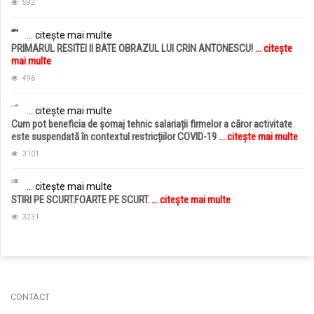
592
... citește mai multe
PRIMARUL RESITEI II BATE OBRAZUL LUI CRIN ANTONESCU!
... citește
mai multe
496
... citește mai multe
Cum pot beneficia de șomaj tehnic salariații firmelor a căror activitate
este suspendată în contextul restricțiilor COVID-19
... citește mai multe
3101
... citește mai multe
STIRI PE SCURT.FOARTE PE SCURT.
... citește mai multe
3231
jucarii copii
magazin copii
CONTACT