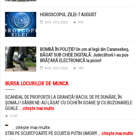
HOROSCOPUL ZILEI-7 AUGUST
AUG. 6TH, 2026
445
BOMBĂ ÎN POLIȚIE! Un om al legii din Caransebeș,
BĂGAT SUB CHEIE DIGITALĂ: Judecătorii i-au pus
BRĂȚARĂ ELECTRONICĂ la picior!
AUG. 6TH, 2026
185
BURSA LOCURILOR DE MUNCA
SCANDAL DE PROPORȚII LA GRANIȚĂ! BACUL DE PE DUNĂRE, ÎN
ȘOMAJ ! SÂRBII NE-AU LĂSAT CU OCHII ÎN SOARE ȘI CU BUZUNARELE
GOALE
... citește mai multe
2107
... citește mai multe
STIRI PE SCURT.FOARTE PE SCURT.SI PUTIN UMOR!!!
... citește mai multe