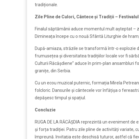
tradiționale.
Zile Pline de Culori, Cântece și Tradiții – Festivalu
Finalul săptămânii aduce momentul mult așteptat – ziua 
Dimineața începe cu o nouă Sfântă Liturghie de hram,
După-amiaza, străzile se transformă într-o explozie de
frumusețea și diversitatea tradițiilor locale vor fi sărbă
Culturii Răcășdiene” aduce în prim-plan ansambluri fol
granițe, din Serbia.
Cu un ecou muzical puternic, formația Mirela Petrean și
folcloric. Dansurile și cântecele vor înfățișa o fereastr
depășesc timpul și spațiul.
Concluzie
RUGA DE LA RĂCĂȘDIA reprezintă un eveniment de excep
și forța tradiției. Patru zile pline de activități variate,
împreună. Invitația este deschisă tuturor, astfel că fie