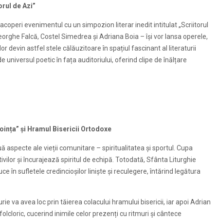
orul de Azi”
acoperi evenimentul cu un simpozion literar inedit intitulat „Scriitorul
eorghe Falcă, Costel Simedrea și Adriana Boia – își vor lansa operele,
r devin astfel stele călăuzitoare în spațiul fascinant al literaturii
niversul poetic în fața auditoriului, oferind clipe de înălțare
„Voința” și Hramul Bisericii Ortodoxe
aspecte ale vieții comunitare – spiritualitatea și sportul. Cupa
ivilor și încurajează spiritul de echipă. Totodată, Sfânta Liturghie
e în sufletele credincioșilor liniște și reculegere, întărind legătura
 va avea loc prin tăierea colacului hramului bisericii, iar apoi Adrian
lcloric, cucerind inimile celor prezenți cu ritmuri și cântece