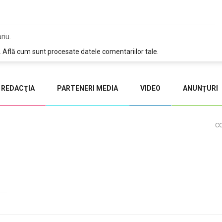
riu.
.
Află cum sunt procesate datele comentariilor tale
.
REDACŢIA
PARTENERI MEDIA
VIDEO
ANUNȚURI
C