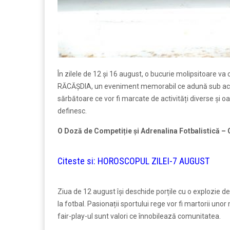
În zilele de 12 și 16 august, o bucurie molipsitoare
RĂCĂȘDIA, un eveniment memorabil ce adună sub aceeași
sărbătoare ce vor fi marcate de activități diverse și o
definesc.
O Doză de Competiție și Adrenalina Fotbalistică – 
Citeste si:
HOROSCOPUL ZILEI-7 AUGUST
Ziua de 12 august își deschide porțile cu o explozie d
la fotbal. Pasionații sportului rege vor fi martorii un
fair-play-ul sunt valori ce înnobilează comunitatea.