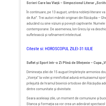
Scrieri Care Iau Viață – Simpozionul Literar „Scriit
În continuare, pe 13 august, umbra nobleții literare va 
de Azi”. Trei autori mândri originari din Răcășdia – Gh
aducând cu sine viziuni și povești captivante. Numele lo
contemporane. De asemenea, Ion Grecu își va deschide u
sufletească și rafinament intelectual.
Citeste si:
HOROSCOPUL ZILEI-31 IULIE
Suflet și Sport într-o Zi Plină de Sfințenie – Cupa 
Dimineața zilei de 15 august împletește armonios două 
„Voința” la volei și minifotbal adună entuziasmul sport
prilejuită de hramul bisericii ortodoxe din Răcășdia aduc
dintre comunitate și divinitate.
Seara aceleiași zile, un moment de comuniune și bucurie
Stanca și formația sa vor crea un adevărat spectacol fo