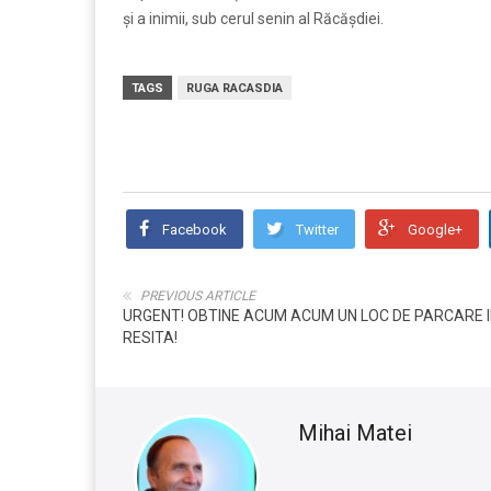
și a inimii, sub cerul senin al Răcășdiei.
TAGS
RUGA RACASDIA
Facebook
Twitter
Google+
PREVIOUS ARTICLE
URGENT! OBTINE ACUM ACUM UN LOC DE PARCARE 
RESITA!
Mihai Matei