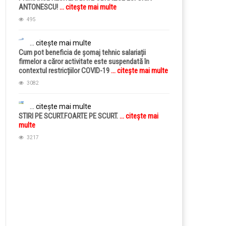
ANTONESCU!
... citește mai multe
495
... citește mai multe
Cum pot beneficia de șomaj tehnic salariații
firmelor a căror activitate este suspendată în
contextul restricțiilor COVID-19
... citește mai multe
3082
... citește mai multe
STIRI PE SCURT.FOARTE PE SCURT.
... citește mai
multe
3217