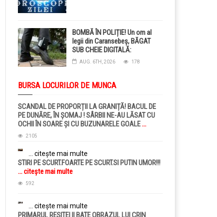
BOMBĂ ÎN POLIȚIE! Un om al
legii din Caransebeș, BĂGAT
SUB CHEIE DIGITALĂ:
Judecătorii i-au pus BRĂȚARĂ
AUG. 6TH, 2026
178
ELECTRONICĂ la picior!
BURSA LOCURILOR DE MUNCA
SCANDAL DE PROPORȚII LA GRANIȚĂ! BACUL DE
PE DUNĂRE, ÎN ȘOMAJ ! SÂRBII NE-AU LĂSAT CU
OCHII ÎN SOARE ȘI CU BUZUNARELE GOALE
...
citește mai multe
2105
... citește mai multe
STIRI PE SCURT.FOARTE PE SCURT.SI PUTIN UMOR!!!
... citește mai multe
592
... citește mai multe
PRIMARUL RESITEI II BATE OBRAZUL LUI CRIN