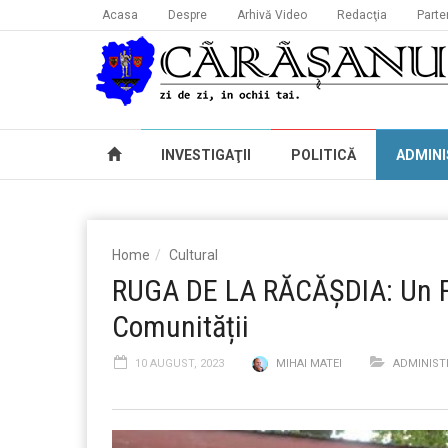
Acasa
Despre
Arhivă Video
Redacţia
Parte
INVESTIGAŢII
POLITICĂ
ADMINI
Home
Cultural
RUGA DE LA RĂCĂȘDIA: Un Fes
Comunității
10 AUGUST, 2023
MIHAI MATEI
ADMINIST