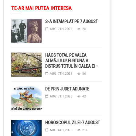
TE-AR MAI PUTEA INTERESA
S-A INTAMPLAT PE 7 AUGUST
AUG. 7TH, 2026
26
HAOS TOTAL PE VALEA
ALMĂJULUI! FURTUNA A
DISTRUS TOTUL ÎN CALEA EI –
COPACI CĂZUȚI, DRUMURI
AUG. 7TH, 2026
56
BLOCAȚE, CURENT TĂIAT ȘI
GRĂDINI DISTRUSE DE
GRINDINĂ!
DE PRIN JUDET ADUNATE
AUG. 7TH, 2026
42
HOROSCOPUL ZILEI-7 AUGUST
AUG. 6TH, 2026
214