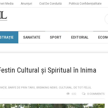
neri Media
Anunțuri
Cod De Conduită
Politică Confidențialitate
STRAȚIE
SANATATE
SPORT
EDITORIAL
ECON
tin Cultural și Spiritual în Inima
RAŢIE
,
BARFE DE PRIN TARG
,
BREAKING NEWS
,
CULTURAL
,
DE TOT FELUL
632
0 COMMENTS