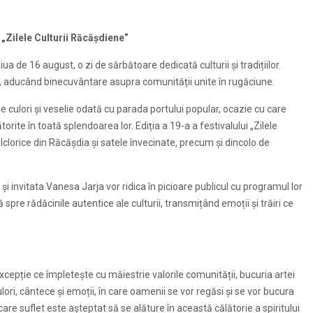
l „Zilele Culturii Răcășdiene”
de 16 august, o zi de sărbătoare dedicată culturii și tradițiilor.
 aducând binecuvântare asupra comunității unite în rugăciune.
 culori și veselie odată cu parada portului popular, ocazie cu care
torite în toată splendoarea lor. Ediția a 19-a a festivalului „Zilele
clorice din Răcășdia și satele învecinate, precum și dincolo de
 invitata Vanesa Jarja vor ridica în picioare publicul cu programul lor
ă spre rădăcinile autentice ale culturii, transmițând emoții și trăiri ce
ție ce împletește cu măiestrie valorile comunității, bucuria artei
 culori, cântece și emoții, în care oamenii se vor regăsi și se vor bucura
care suflet este așteptat să se alăture în această călătorie a spiritului