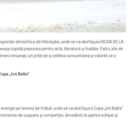
 va cuprinde atmosfera din Răcășdia, unde se va desfășura RUGA DE LA
 cupolă pasiunea pentru artă, literatură și tradiție. Patru zile de
ameni minunați, un prilej de a celebra comunitatea și valorile ce o
Cupa „Ion Balta”
e energie pe terenul de fotbal, unde se va desfășura Cupa „Ion Balta”
or momente de suspans și competiție, dovedind că spiritul echipei și