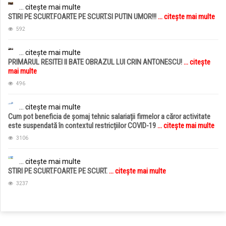
... citește mai multe
STIRI PE SCURT.FOARTE PE SCURT.SI PUTIN UMOR!!!
... citește mai multe
592
... citește mai multe
PRIMARUL RESITEI II BATE OBRAZUL LUI CRIN ANTONESCU!
... citește
mai multe
496
... citește mai multe
Cum pot beneficia de șomaj tehnic salariații firmelor a căror activitate
este suspendată în contextul restricțiilor COVID-19
... citește mai multe
3106
... citește mai multe
STIRI PE SCURT.FOARTE PE SCURT.
... citește mai multe
3237
jucarii copii
magazin copii