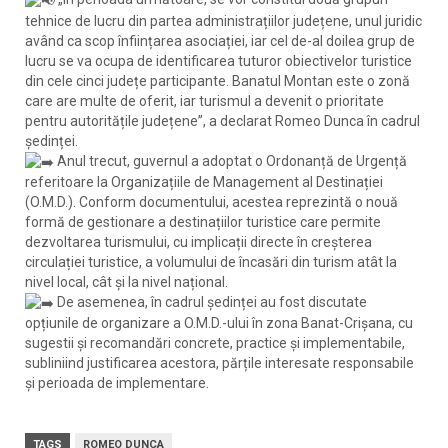
tehnice de lucru din partea administrațiilor județene, unul juridic
având ca scop înființarea asociației, iar cel de-al doilea grup de
lucru se va ocupa de identificarea tuturor obiectivelor turistice
din cele cinci județe participante. Banatul Montan este o zonă
care are multe de oferit, iar turismul a devenit o prioritate
pentru autoritățile județene”, a declarat Romeo Dunca în cadrul
ședinței.
Anul trecut, guvernul a adoptat o Ordonanță de Urgență
referitoare la Organizațiile de Management al Destinației
(O.M.D.). Conform documentului, acestea reprezintă o nouă
formă de gestionare a destinațiilor turistice care permite
dezvoltarea turismului, cu implicații directe în creșterea
circulației turistice, a volumului de încasări din turism atât la
nivel local, cât şi la nivel național.
De asemenea, în cadrul ședinței au fost discutate
opțiunile de organizare a O.M.D.-ului în zona Banat-Crișana, cu
sugestii și recomandări concrete, practice și implementabile,
subliniind justificarea acestora, părțile interesate responsabile
și perioada de implementare.
TAGS
ROMEO DUNCA