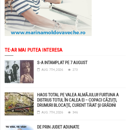
TE-AR MAI PUTEA INTERESA
S-A INTAMPLAT PE 7 AUGUST
AUG. 7TH, 2026
273
HAOS TOTAL PE VALEA ALMĂJULUI! FURTUNA A
DISTRUS TOTUL ÎN CALEA EI – COPACI CĂZUȚI,
DRUMURI BLOCAȚE, CURENT TĂIAT ȘI GRĂDINI
DISTRUSE DE GRINDINĂ!
AUG. 7TH, 2026
346
DE PRIN JUDET ADUNATE