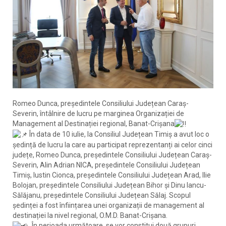
Romeo Dunca, președintele Consiliului Județean Caraș-
Severin, întâlnire de lucru pe marginea Organizației de
Management al Destinației regional, Banat-Crișana
În data de 10 iulie, la Consiliul Județean Timiș a avut loc o
ședință de lucru la care au participat reprezentanți ai celor cinci
județe, Romeo Dunca, președintele Consiliului Județean Caraș-
Severin, Alin Adrian NICA, președintele Consiliului Județean
Timiș, Iustin Cionca, președintele Consiliului Județean Arad, Ilie
Bolojan, președintele Consiliului Județean Bihor și Dinu Iancu-
Sălăjanu, președintele Consiliului Județean Sălaj. Scopul
ședinței a fost înființarea unei organizații de management al
destinației la nivel regional, O.M.D. Banat-Crișana.
„În perioada următoare, se vor constitui două grupuri