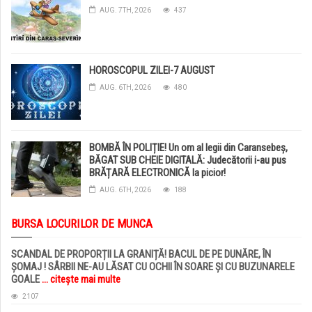
AUG. 7TH, 2026
437
HOROSCOPUL ZILEI-7 AUGUST
AUG. 6TH, 2026
480
BOMBĂ ÎN POLIȚIE! Un om al legii din Caransebeș,
BĂGAT SUB CHEIE DIGITALĂ: Judecătorii i-au pus
BRĂȚARĂ ELECTRONICĂ la picior!
AUG. 6TH, 2026
188
BURSA LOCURILOR DE MUNCA
SCANDAL DE PROPORȚII LA GRANIȚĂ! BACUL DE PE DUNĂRE, ÎN
ȘOMAJ ! SÂRBII NE-AU LĂSAT CU OCHII ÎN SOARE ȘI CU BUZUNARELE
GOALE
... citește mai multe
2107