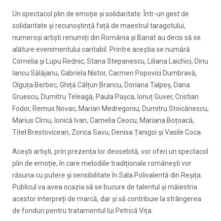
Un spectacol plin de emoție și solidaritate: Într-un gest de
solidaritate și recunoștință față de maestrul taragotului,
numeroși artiști renumiți din România și Banat au decis să se
alăture evenimentului caritabil. Printre aceștia se numără
Cornelia și Lupu Rednic, Stana Stepanescu, Liliana Laichici, Dinu
Iancu Sălăjanu, Gabriela Nistor, Carmen Popovici Dumbravă,
Olguța Berbec, Ghiță Călțun Brancu, Doriana Talpeș, Dana
Gruescu, Dumitru Teleagă, Paula Pașca, Ionuț Guver, Cristian
Fodor, Remus Novac, Marian Medregoniu, Dumitru Stoicănescu,
Marius Cîrnu, Ionică Ivan, Camelia Ceocu, Mariana Boțoacă,
Titel Brestovicean, Zorica Savu, Denisa Țanigoi și Vasile Coca.
Acești artiști, prin prezența lor deosebită, vor oferi un spectacol
plin de emoție, în care melodiile tradiționale românești vor
răsuna cu putere și sensibilitate în Sala Polivalentă din Reșița.
Publicul va avea ocazia să se bucure de talentul și măiestria
acestor interpreți de marcă, dar și să contribuie la strângerea
de fonduri pentru tratamentul lui Petrică Vița.