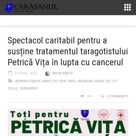
Spectacol caritabil pentru a
susține tratamentul taragotistului
Petrică Vița în lupta cu cancerul
21 IUNIE, 2023
MIHAI MATEI
ADMINISTRAŢIE
,
BARFE DE PRIN TARG
,
BREAKING NEWS
,
DE TOT
FELUL
,
EVENIMENT
267
0 COMMENTS