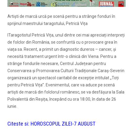
Artiști de marcă urcă pe scenă pentru a strânge fonduri în
sprijinul maestrului taragotului, Petrică Vița
ITaragotistul Petrică Vița, unul dintre cei mai apreciați interpreți
de folclor din România, se confruntă cu o provocare grea în
viața sa. Recent, a primit un diagnostic dureros – cancer, și
necesită tratament urgent într-o clinică din Viena. Pentru a
strânge fondurile necesare, Centrul Județean pentru
Conservarea și Promovarea Culturii Tradiționale Caraș-Severin
organizează un spectacol caritabil de excepție intitulat „Toți
pentru Petrică Vița”. Evenimentul, care va aduce pe scenă
artiști de marcă din folclorul românesc, se va desfășura la Sala
Polivalentă din Reșița, începând cu ora 18.00, în data de 26
iunie.
Citeste si:
HOROSCOPUL ZILEI-7 AUGUST