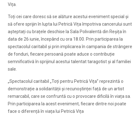
Vița.
Toți cei care doresc să se alăture acestui eveniment special și
să ofere sprijin în lupta lui Petrică Vița împotriva cancerului sunt
așteptați cu brațele deschise la Sala Polivalentă din Reșița în
data de 26 iunie, începând cu ora 18.00. Prin participarea la
spectacolul caritabil și prin implicarea în campania de strângere
de fonduri, fiecare persoană poate aduce o contribuție
semnificativă în sprijinul acestui talentat taragotist și al familiei
sale.
„Spectacolul caritabil „Toți pentru Petrică Vița” reprezintă o
demonstrație a solidarității și recunoștinței față de un artist
remarcabil, care se confruntă cu o provocare dificilă în viața sa.
Prin participarea la acest eveniment, fiecare dintre noi poate
face o diferență în viața lui Petrică Vița