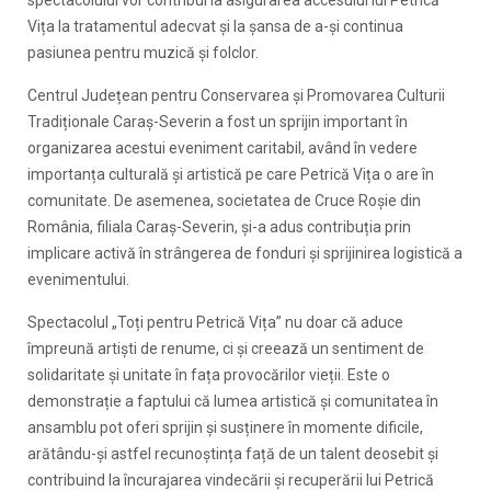
spectacolului vor contribui la asigurarea accesului lui Petrică
Vița la tratamentul adecvat și la șansa de a-și continua
pasiunea pentru muzică și folclor.
Centrul Județean pentru Conservarea și Promovarea Culturii
Tradiționale Caraș-Severin a fost un sprijin important în
organizarea acestui eveniment caritabil, având în vedere
importanța culturală și artistică pe care Petrică Vița o are în
comunitate. De asemenea, societatea de Cruce Roșie din
România, filiala Caraș-Severin, și-a adus contribuția prin
implicare activă în strângerea de fonduri și sprijinirea logistică a
evenimentului.
Spectacolul „Toți pentru Petrică Vița” nu doar că aduce
împreună artiști de renume, ci și creează un sentiment de
solidaritate și unitate în fața provocărilor vieții. Este o
demonstrație a faptului că lumea artistică și comunitatea în
ansamblu pot oferi sprijin și susținere în momente dificile,
arătându-și astfel recunoștința față de un talent deosebit și
contribuind la încurajarea vindecării și recuperării lui Petrică