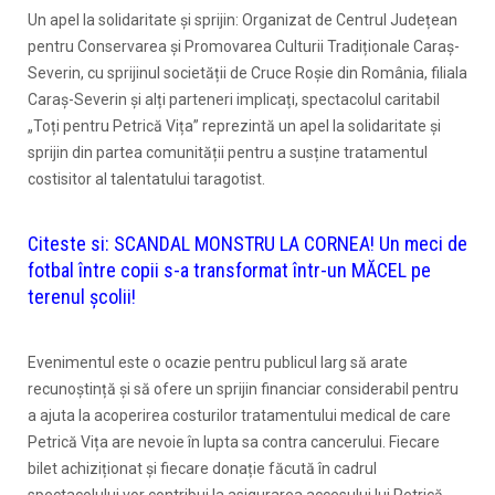
Un apel la solidaritate și sprijin: Organizat de Centrul Județean
pentru Conservarea și Promovarea Culturii Tradiționale Caraș-
Severin, cu sprijinul societății de Cruce Roșie din România, filiala
Caraș-Severin și alți parteneri implicați, spectacolul caritabil
„Toți pentru Petrică Vița” reprezintă un apel la solidaritate și
sprijin din partea comunității pentru a susține tratamentul
costisitor al talentatului taragotist.
Citeste si:
SCANDAL MONSTRU LA CORNEA! Un meci de
fotbal între copii s-a transformat într-un MĂCEL pe
terenul școlii!
Evenimentul este o ocazie pentru publicul larg să arate
recunoștință și să ofere un sprijin financiar considerabil pentru
a ajuta la acoperirea costurilor tratamentului medical de care
Petrică Vița are nevoie în lupta sa contra cancerului. Fiecare
bilet achiziționat și fiecare donație făcută în cadrul