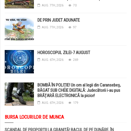
DISTRUSE DE GRINDINĂ!
AUG. 7TH, 2026
70
DE PRIN JUDET ADUNATE
AUG. 7TH, 2026
97
HOROSCOPUL ZILEI-7 AUGUST
AUG. 6TH, 2026
269
BOMBĂ ÎN POLIȚIE! Un om al legii din Caransebeș,
BĂGAT SUB CHEIE DIGITALĂ: Judecătorii i-au pus
BRĂȚARĂ ELECTRONICĂ la picior!
AUG. 6TH, 2026
179
BURSA LOCURILOR DE MUNCA
SCANDAL DE PROPORȚII LA GRANIȚĂ! BACUL DE PE DUNĂRE, ÎN