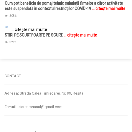
Cum pot beneficia de șomaj tehnic salariații firmelor a căror activitate
este suspendată în contextul restricțiilor COVID-19
... citește mai multe
3086
... citește mai multe
STIRI PE SCURT.FOARTE PE SCURT.
... citește mai multe
3221
jucarii copii
magazin copii
CONTACT
Adresa
: Strada Calea Timisoarei, Nr. 99, Reșița
E-mail
: ziarcarasanul@gmail.com