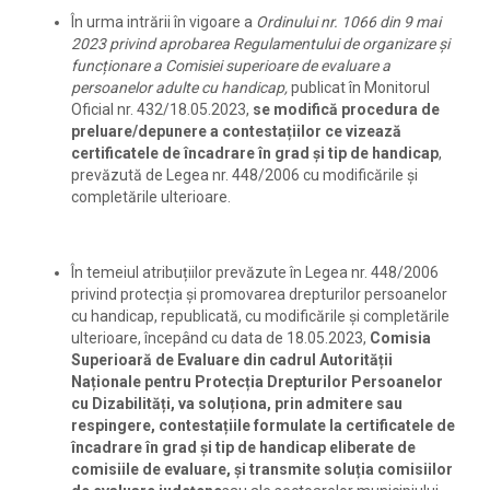
În urma intrării în vigoare a
Ordinului nr. 1066 din 9 mai
2023 privind aprobarea Regulamentului de organizare și
funcționare a Comisiei superioare de evaluare a
persoanelor adulte cu handicap,
publicat în Monitorul
Oficial nr. 432/18.05.2023,
se modifică procedura de
preluare/depunere a contestațiilor ce vizează
certificatele de încadrare în grad și tip de handicap
,
prevăzută de Legea nr. 448/2006 cu modificările și
completările ulterioare.
În temeiul atribuțiilor prevăzute în Legea nr. 448/2006
privind protecția și promovarea drepturilor persoanelor
cu handicap, republicată, cu modificările și completările
ulterioare, începând cu data de 18.05.2023,
Comisia
Superioară de Evaluare din cadrul Autorității
Naționale pentru Protecția Drepturilor Persoanelor
cu Dizabilități, va soluționa, prin admitere sau
respingere, contestațiile formulate la certificatele de
încadrare în grad și tip de handicap eliberate de
comisiile de evaluare, și transmite soluția comisiilor