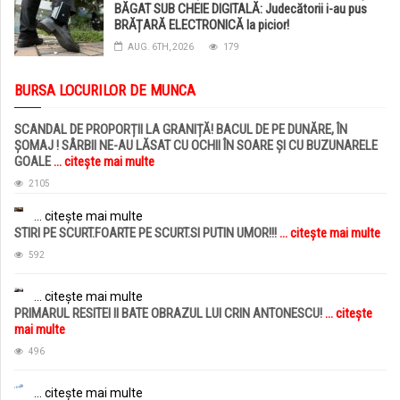
BĂGAT SUB CHEIE DIGITALĂ: Judecătorii i-au pus
BRĂȚARĂ ELECTRONICĂ la picior!
AUG. 6TH, 2026
179
BURSA LOCURILOR DE MUNCA
SCANDAL DE PROPORȚII LA GRANIȚĂ! BACUL DE PE DUNĂRE, ÎN
ȘOMAJ ! SÂRBII NE-AU LĂSAT CU OCHII ÎN SOARE ȘI CU BUZUNARELE
GOALE
... citește mai multe
2105
... citește mai multe
STIRI PE SCURT.FOARTE PE SCURT.SI PUTIN UMOR!!!
... citește mai multe
592
... citește mai multe
PRIMARUL RESITEI II BATE OBRAZUL LUI CRIN ANTONESCU!
... citește
mai multe
496
... citește mai multe