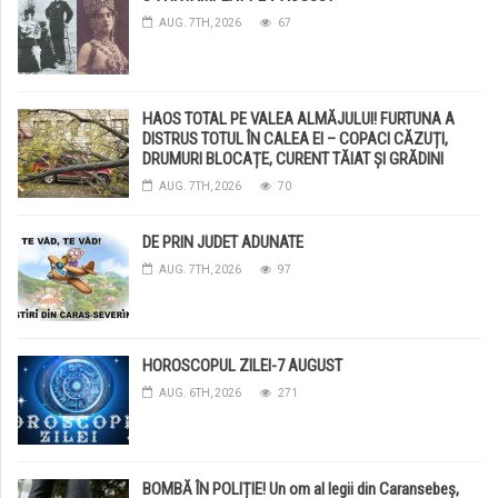
AUG. 7TH, 2026
67
HAOS TOTAL PE VALEA ALMĂJULUI! FURTUNA A
DISTRUS TOTUL ÎN CALEA EI – COPACI CĂZUȚI,
DRUMURI BLOCAȚE, CURENT TĂIAT ȘI GRĂDINI
DISTRUSE DE GRINDINĂ!
AUG. 7TH, 2026
70
DE PRIN JUDET ADUNATE
AUG. 7TH, 2026
97
HOROSCOPUL ZILEI-7 AUGUST
AUG. 6TH, 2026
271
BOMBĂ ÎN POLIȚIE! Un om al legii din Caransebeș,