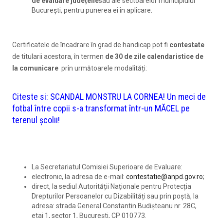
de evaluare județene
sau ale sectoarelor municipiului
București, pentru punerea ei în aplicare.
Certificatele de încadrare în grad de handicap pot fi
contestate
de titularii acestora, în termen
de 30 de zile calendaristice de
la comunicare
prin următoarele modalități:
Citeste si:
SCANDAL MONSTRU LA CORNEA! Un meci de
fotbal între copii s-a transformat într-un MĂCEL pe
terenul școlii!
La Secretariatul Comisiei Superioare de Evaluare:
electronic, la adresa de e-mail:
contestatie@anpd.gov.ro
;
direct, la sediul Autorității Naționale pentru Protecția
Drepturilor Persoanelor cu Dizabilități sau prin poștă, la
adresa: strada General Constantin Budișteanu nr. 28C,
etaj 1, sector 1, București, CP 010773.