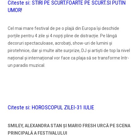
Citeste si:
STIRI PE SCURT.FOARTE PE SCURT.SI PUTIN
UMOR!
Cel mai mare festival de pe o plajă din Europa își deschide
porțile pentru 4 zile și 4 nopți pline de distracție. Pe lângă
decoruri spectaculoase, acrobați, show-uri de lumini și
pirotehnice, dar și multe alte surprize, DJ și artiști de top la nivel
național și internațional vor face ca plaja să se transforme într-
un paradis muzical.
Citeste si:
HOROSCOPUL ZILEI-31 IULIE
SMILEY, ALEXANDRA STAN ȘI MARIO FRESH URCĂ PE SCENA
PRINCIPALĂ A FESTIVALULUI