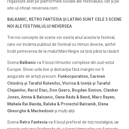
regăsește atât pe platformele sociale ale festivalului, cât și pe
site-ul oficial: neversea.com.
BALKANIC, RETRO FANTESIA ȘI LATINO SUNT CELE 3 SCENE
NOI ALE FESTIVALULUI NEVERSEA
Trei noi concepte de scene vor exista anul acesta la festival,
care vor încânta publicul de festival cu ritmuri diverse, astfel
încât petrecerea de la malul Mării Negre să țină până la răsărit.
Scena
Balkanic
va fi locul ritmurilor complexe din sud-estul
Europei. Show-urile live și distracția fără margini vor fi
asigurate de artiști precum:
Funkorporation, Carmen
Chindriș și Taraful Rutenilor, Viorica & Ioniță și Taraful
Clejanilor, Karol Diac, Don Quero, Bogdan Simion, Clanker
Jones, Amna & Balcanic, Oana Radu & Band, Marc Rayen,
Mahala Rai Banda, Raluka & Proiectul Balcanik, Elena
Gheorghe & Machedonii
și mulți alții.
Scena
Retro Fantesia
va fi locul preferat de toți nostalgicii, iar
piesele cele mai fredonate de-a lungul timpurilor vor fi mixate