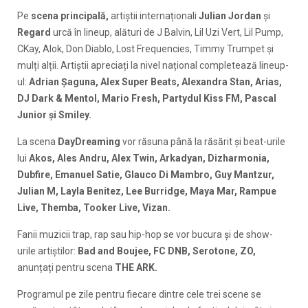
Pe
scena principală,
artiștii internaționali
Julian Jordan
și
Regard
urcă în lineup, alături de J Balvin, Lil Uzi Vert, Lil Pump,
CKay, Alok, Don Diablo, Lost Frequencies, Timmy Trumpet și
mulți alții. Artiștii apreciați la nivel național completează lineup-
ul:
Adrian Șaguna, Alex Super Beats, Alexandra Stan, Arias,
DJ Dark & Mentol, Mario Fresh, Partydul Kiss FM, Pascal
Junior și Smiley.
La scena
DayDreaming
vor răsuna până la răsărit și beat-urile
lui
Akos, Ales Andru, Alex Twin, Arkadyan, Dizharmonia,
Dubfire, Emanuel Satie, Glauco Di Mambro, Guy Mantzur,
Julian M, Layla Benitez, Lee Burridge, Maya Mar, Rampue
Live, Themba, Tooker Live, Vizan.
Fanii muzicii trap, rap sau hip-hop se vor bucura și de show-
urile artiștilor:
Bad and Boujee, FC DNB, Serotone, ZO,
anunțați pentru scena
THE ARK.
Programul pe zile pentru fiecare dintre cele trei scene se