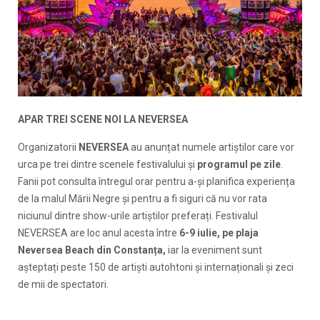
APAR TREI SCENE NOI LA NEVERSEA
Organizatorii
NEVERSEA
au anunțat numele artiștilor care vor
urca pe trei dintre scenele festivalului și
programul pe zile
.
Fanii pot consulta întregul orar pentru a-și planifica experiența
de la malul Mării Negre și pentru a fi siguri că nu vor rata
niciunul dintre show-urile artiștilor preferați. Festivalul
NEVERSEA are loc anul acesta între
6-9 iulie, pe plaja
Neversea Beach din Constanța,
iar la eveniment sunt
așteptați peste 150 de artiști autohtoni și internaționali și zeci
de mii de spectatori.