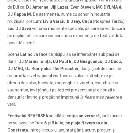
de DJi ca:
DJ Antenna, Jiji Lazar, Even Steven, MC DYLMA &
DJ Pappa M.
De asemenea, nume cu sonor în industria
muzicală, precum:
Liviu Vârciu & Deny, Cucu
(Noaptea Târziu)
sau DJ Sava
vor crea momente speciale, de care se vor bucura
pe deplin toți cei care vor consuma experiența de festival de la
această scenă.
Scena
Latino
va face ca nisipul să se înfierbânte sub pași de
dans.
DJ Marius Ioniță, DJ Paul B, DJ Guaguanco, DJ Ducu,
DJ MAG, DJ Romy aka The Preacher,
dar și școli de dans de
renume la nivel național vor face ca valurile să vibreze pe
ritmuri de salsa, bachata, merenghe, kizomba, cha-cha-cha
sau semba, învățându-i pe toți cei prezenți pașii de bază ai
dansurilor latino și pregătind împreună
la fiesta mas caliente
a
verii.
Festivalul NEVERSEA
se află la
ediția aniversară,
iar în acest
an va avea loc între
6 și 9 iulie, pe plaja Neversea
din
Constanța
. Întreg lineup-ul anunțat până acum, precum și