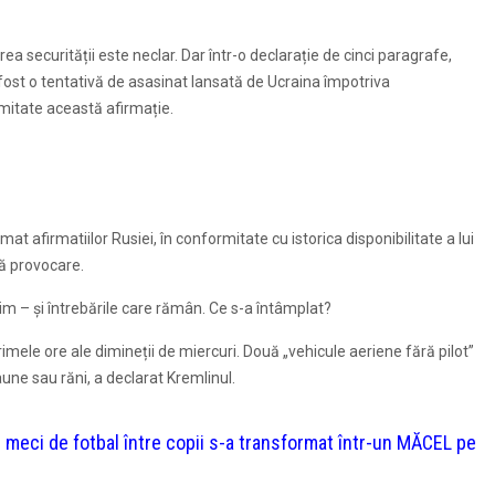
ea securității este neclar. Dar într-o declarație de cinci paragrafe,
 fost o tentativă de asasinat lansată de Ucraina împotriva
rmitate această afirmație.
t afirmatiilor Rusiei, în conformitate cu istorica disponibilitate a lui
ă provocare.
tim – și întrebările care rămân. Ce s-a întâmplat?
imele ore ale dimineții de miercuri. Două „vehicule aeriene fără pilot”
une sau răni, a declarat Kremlinul.
i de fotbal între copii s-a transformat într-un MĂCEL pe