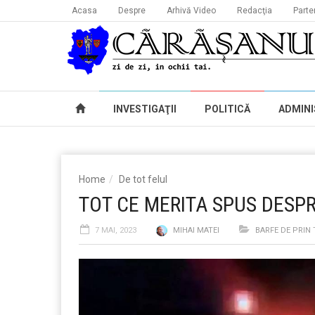
Acasa
Despre
Arhivă Video
Redacţia
Parte
INVESTIGAŢII
POLITICĂ
ADMINI
Home
De tot felul
TOT CE MERITA SPUS DESPR
7 MAI, 2023
MIHAI MATEI
BARFE DE PRIN