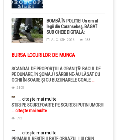
BOMBĂ ÎN POLIȚIE! Un om al
legii din Caransebeș, BĂGAT
SUB CHEIE DIGITALĂ:
Judecătorii i-au pus BRĂȚARĂ
AUG. 6TH, 2026
183
ELECTRONICĂ la picior!
BURSA LOCURILOR DE MUNCA
SCANDAL DE PROPORȚII LA GRANIȚĂ! BACUL DE
PE DUNĂRE, ÎN ȘOMAJ ! SÂRBII NE-AU LĂSAT CU
OCHII ÎN SOARE ȘI CU BUZUNARELE GOALE
...
citește mai multe
2105
... citește mai multe
STIRI PE SCURT.FOARTE PE SCURT.SI PUTIN UMOR!!!
... citește mai multe
592
... citește mai multe
PRIMARUL RESITEI II BATE OBRAZUL LUI CRIN