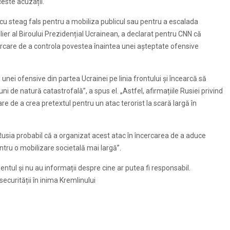
ceste acuzații.
e cu steag fals pentru a mobiliza publicul sau pentru a escalada
lier al Biroului Prezidențial Ucrainean, a declarat pentru CNN că
ercare de a controla povestea înaintea unei așteptate ofensive
nei ofensive din partea Ucrainei pe linia frontului și încearcă să
uni de natură catastrofală”, a spus el. „Astfel, afirmațiile Rusiei privind
re de a crea pretextul pentru un atac terorist la scară largă în
 „Rusia probabil că a organizat acest atac în încercarea de a aduce
pentru o mobilizare societală mai largă”.
entul și nu au informații despre cine ar putea fi responsabil.
securității în inima Kremlinului