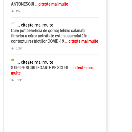
ANTONESCU!
... citește mai multe
496
... citește mai multe
Cum pot beneficia de șomaj tehnic salariații
firmelor a căror activitate este suspendată în
contextul restricțiilor COVID-19
... citește mai multe
3097
... citește mai multe
STIRI PE SCURT.FOARTE PE SCURT.
... citește mai
multe
3231