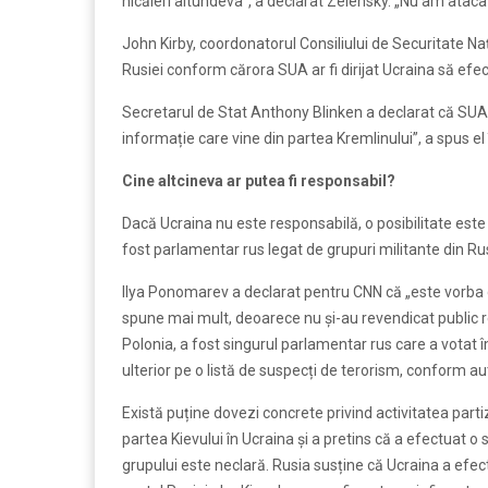
nicăieri altundeva”, a declarat Zelensky. „Nu am atacat
John Kirby, coordonatorul Consiliului de Securitate Naț
Rusiei conform cărora SUA ar fi dirijat Ucraina să efe
Secretarul de Stat Anthony Blinken a declarat că SUA 
informație care vine din partea Kremlinului”, a spus e
Cine altcineva ar putea fi responsabil?
Dacă Ucraina nu este responsabilă, o posibilitate este 
fost parlamentar rus legat de grupuri militante din Ru
Ilya Ponomarev a declarat pentru CNN că „este vorba 
spune mai mult, deoarece nu și-au revendicat public re
Polonia, a fost singurul parlamentar rus care a votat î
ulterior pe o listă de suspecți de terorism, conform aut
Există puține dovezi concrete privind activitatea par
partea Kievului în Ucraina și a pretins că a efectuat o
grupului este neclară. Rusia susține că Ucraina a efec