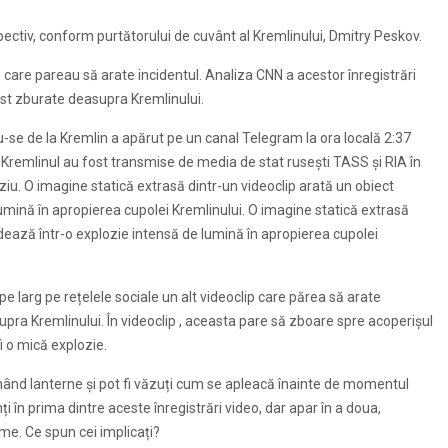
pectiv, conform purtătorului de cuvânt al Kremlinului, Dmitry Peskov.
le care pareau să arate incidentul. Analiza CNN a acestor înregistrări
st zburate deasupra Kremlinului.
u-se de la Kremlin a apărut pe un canal Telegram la ora locală 2:37
d Kremlinul au fost transmise de media de stat rusești TASS și RIA în
rziu. O imagine statică extrasă dintr-un videoclip arată un obiect
umină în apropierea cupolei Kremlinului. O imagine statică extrasă
dează într-o explozie intensă de lumină în apropierea cupolei
e larg pe rețelele sociale un alt videoclip care părea să arate
ra Kremlinului. În videoclip , aceasta pare să zboare spre acoperișul
i o mică explozie.
inând lanterne și pot fi văzuți cum se apleacă înainte de momentul
 în prima dintre aceste înregistrări video, dar apar în a doua,
e. Ce spun cei implicați?