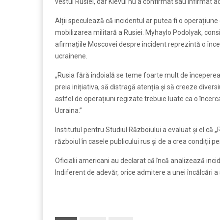
vestul Rusiei, dar Kievul nu a confirmat sau infirmat a
Alții speculează că incidentul ar putea fi o operațiun
mobilizarea militară a Rusiei. Myhaylo Podolyak, consi
afirmațiile Moscovei despre incident reprezintă o înc
ucrainene.
„Rusia fără îndoială se teme foarte mult de începerea u
preia inițiativa, să distragă atenția și să creeze diversi
astfel de operațiuni regizate trebuie luate ca o încerca
Ucraina.”
Institutul pentru Studiul Războiului a evaluat și el că
războiul în casele publicului rus și de a crea condiții 
Oficialii americani au declarat că încă analizează incid
Indiferent de adevăr, orice admitere a unei încălcări a 