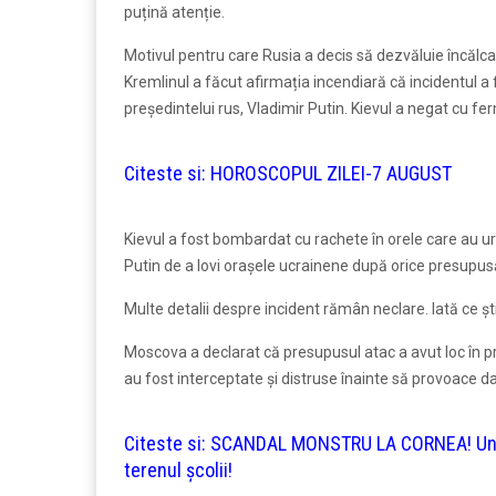
puțină atenție.
Motivul pentru care Rusia a decis să dezvăluie încălcar
Kremlinul a făcut afirmația incendiară că incidentul a
președintelui rus, Vladimir Putin. Kievul a negat cu fe
Citeste si:
HOROSCOPUL ZILEI-7 AUGUST
Kievul a fost bombardat cu rachete în orele care au urma
Putin de a lovi orașele ucrainene după orice presupus
Multe detalii despre incident rămân neclare. Iată ce ș
Moscova a declarat că presupusul atac a avut loc în pr
au fost interceptate și distruse înainte să provoace da
Citeste si:
SCANDAL MONSTRU LA CORNEA! Un mec
terenul școlii!