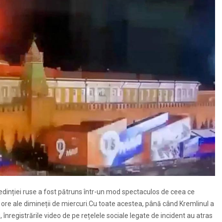
ședinției ruse a fost pătruns într-un mod spectaculos de ceea ce
 ore ale dimineții de miercuri.Cu toate acestea, până când Kremlinul a
u, înregistrările video de pe rețelele sociale legate de incident au atras