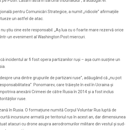
 pe Putin. Lăsăm asta în sarcina tribunalului”, a adăugat el.
ională pentru Comunicări Strategice, a numit „ridicole” afirmațiile
ctueze un astfel de atac.
nu știu cine este responsabil. „Aș lua cu o foarte mare rezervă orice
l într-un eveniment al Washington Post miercuri.
că incidentul ar fi fost opera partizanilor ruși – așa cum susține un
sia.
despre una dintre grupurile de partizani ruse”, adăugând că „nu pot
sponsabilitatea”. Ponomarev, care trăiește în exil în Ucraina și
mpotriva anexării Crimeei de către Rusia în 2014 și a fost inclus
orităților ruse.
tizană în Rusia. O formațiune numită Corpul Voluntar Rus luptă de
 scurtă incursiune armată pe teritoriul rus în acest an, dar dimensiunea
tuat atacuri cu drone asupra aerodromurilor militare din vestul și sud-