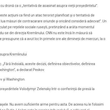
cu dronă ca o „tentativă de asasinat asupra vieții președintelui”.
ste acțiuni ca fiind un atac terorist planificat și o tentativă de
a lua măsuri de contracarare oriunde și oricând consideră adecvat”. Un
rculat pe rețelele sociale rusești, pretinzând a arăta momentul
du-se din direcția Kremlinului. CNN nu este încă în măsură să
e presupune că a avut loc în primele ore ale dimineții de miercuri, la o
asupra Kremlinului
. „Fără îndoială, aceste decizii, definirea obiectivelor, definirea
ashington”, a declarat Peskov.
ev și Washington.
președintele Volodymyr Zelensky într-o conferință de presă la
orașele. Nu avem suficiente arme pentru asta. De aceea nu le folosim