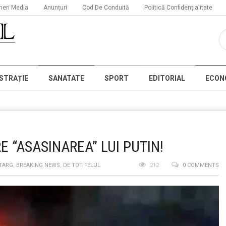
neri Media
Anunțuri
Cod De Conduită
Politică Confidențialitate
STRAȚIE
SANATATE
SPORT
EDITORIAL
ECON
E “ASASINAREA” LUI PUTIN!
 TARG
,
BREAKING NEWS
,
DE TOT FELUL
212
0 COMMENTS