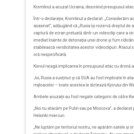
Kremlinul a acuzat Ucraina, descriind presupusul atac 
Într-o declarație, Kremlinul a declarat: „Considerăm ace
asasinat”, adăugând că „Rusia își rezervă dreptul de 
captură de ecran preluată dintr-un videoclip care a ci
imediat înainte de detonația unei drone și fum ridicân
stabilească veridicitatea acestor videoclipuri. Atacul s
oră nespecificată.
Kievul neagă implicarea în presupusul atac cu dronă 
Joi, Rusia a susținut și că SUA au fost implicate în atac
mijloacelor – toate acestea le dictează Kyivului din W
Ambele acuzații au fost negate categoric de către Ki
„Noi nu atacăm pe Putin sau pe Moscova”, a declarat 
Helsinki miercuri.
„Ne luptăm pe teritoriul nostru, ne apărăm satele și 