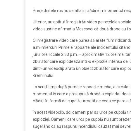
Președintele rus nu se afla în clădire în momentul res
Ulterior, au apărut înregistrări video pe rețelele socia
video susține afirmația Moscovei că două drone au fo
O înregistrare video care părea să arate fum ridicând
a.m. miercuri. Primele rapoarte ale incidentului citân
jurul orei locale 2:33 p.m. – aproximativ 12 ore mai tâ
zburător care explodează într-o explozie intensă de l
dintr-un videoclip arată un obiect zburător care explo
Kremlinului.
La scurt timp după primele rapoarte media, a circulat p
momentul în care o presupusă dronă a explodat deasup
clădirii în formă de cupolă, urmată de ceea ce pare a f
În acest videoclip, doi oameni par să urce pe cupolă ț
exploziei. Oamenii care urcă pe cupolă nu sunt prezenți
sugerând că au răspuns incendiului cauzat mai devrem