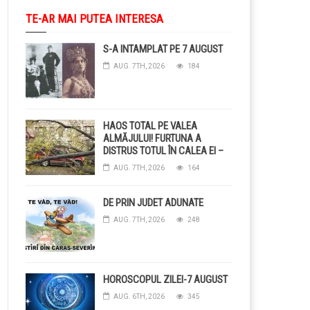
TE-AR MAI PUTEA INTERESA
S-A INTAMPLAT PE 7 AUGUST
AUG. 7TH, 2026
184
HAOS TOTAL PE VALEA
ALMĂJULUI! FURTUNA A
DISTRUS TOTUL ÎN CALEA EI –
COPACI CĂZUȚI, DRUMURI
AUG. 7TH, 2026
164
BLOCAȚE, CURENT TĂIAT ȘI
GRĂDINI DISTRUSE DE
GRINDINĂ!
DE PRIN JUDET ADUNATE
AUG. 7TH, 2026
248
HOROSCOPUL ZILEI-7 AUGUST
AUG. 6TH, 2026
345