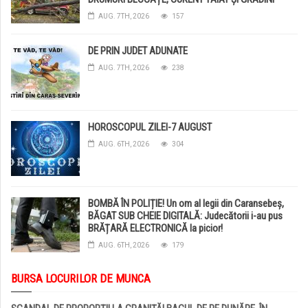
DISTRUSE DE GRINDINĂ!
AUG. 7TH, 2026
157
DE PRIN JUDET ADUNATE
AUG. 7TH, 2026
238
HOROSCOPUL ZILEI-7 AUGUST
AUG. 6TH, 2026
304
BOMBĂ ÎN POLIȚIE! Un om al legii din Caransebeș,
BĂGAT SUB CHEIE DIGITALĂ: Judecătorii i-au pus
BRĂȚARĂ ELECTRONICĂ la picior!
AUG. 6TH, 2026
179
BURSA LOCURILOR DE MUNCA