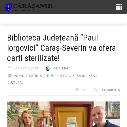
Biblioteca Județeană ”Paul
Iorgovici” Caraș-Severin va ofera
carti sterilizate!
27 MARTIE, 2023
MIHAI MATEI
ADMINISTRAŢIE
,
BARFE DE PRIN TARG
,
BREAKING NEWS
,
CULTURAL
183
0 COMMENTS