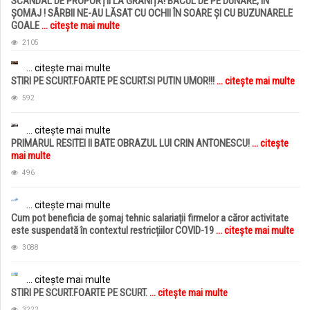
SCANDAL DE PROPORȚII LA GRANIȚĂ! BACUL DE PE DUNĂRE, ÎN
ȘOMAJ ! SÂRBII NE-AU LĂSAT CU OCHII ÎN SOARE ȘI CU BUZUNARELE
GOALE
... citește mai multe
2105
... citește mai multe
STIRI PE SCURT.FOARTE PE SCURT.SI PUTIN UMOR!!!
... citește mai multe
592
... citește mai multe
PRIMARUL RESITEI II BATE OBRAZUL LUI CRIN ANTONESCU!
... citește
mai multe
496
... citește mai multe
Cum pot beneficia de șomaj tehnic salariații firmelor a căror activitate
este suspendată în contextul restricțiilor COVID-19
... citește mai multe
3088
... citește mai multe
STIRI PE SCURT.FOARTE PE SCURT.
... citește mai multe
3222