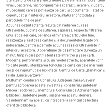
Sterilizatorul de cărți și documente LIVA elimină în mod eficient
virușii, bacteriile, microorganismele (paraziți, acarieni, ciuperci,
mucegaiuri) care se pot așeza pe cărți și documente – atât pe
coperți, cât și în interiorul acestora, înlăturând totodată și
particulele fine de praf.
Acţiunea dezinfectantă rezultă din iradierea cu raze
ultraviolete, dublată de suflarea, aspirarea, respectiv filtrarea
unui jet de aer care, pe lângă eliminarea particulelor fine,
realizează şi răsfoirea cărţilor şi a documentelor legate ori
îndosariate, pentru a permite acţiunea razelor ultraviolete în
interiorul acestora. O operaţiune de dezinfectare durează un
minut, timp în care pot fi sterilizate între trei şi șase cărţi.
Moderne, performante și cu un model atractiv, aparatele vor fi
folosite pentru sterilizarea fondului de carte din cele mai mari
secții de împrumut ale bibliotecii : Centrul de Carte ,,Banatica” și
Filiala ,,Lunca Bârzavei”.
Mulțumim conducerii Consiliului Județean Caraș-Severin
pentru aprobarea acestei investiții și consilierului județean
Mircea Teodorescu, membru al Consiliului de Adminsitrație al
Bibliotecii Județene pentru susținerea acestui demers.
Vă îndemnăm să apelați cu încredere la serviciul de lectură
oferit de bibliotecă!