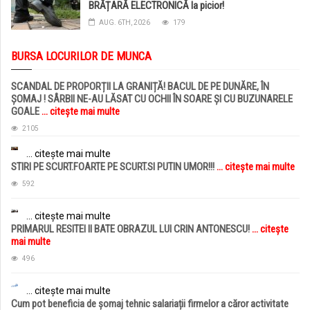
BRĂȚARĂ ELECTRONICĂ la picior!
AUG. 6TH, 2026
179
BURSA LOCURILOR DE MUNCA
SCANDAL DE PROPORȚII LA GRANIȚĂ! BACUL DE PE DUNĂRE, ÎN
ȘOMAJ ! SÂRBII NE-AU LĂSAT CU OCHII ÎN SOARE ȘI CU BUZUNARELE
GOALE
... citește mai multe
2105
... citește mai multe
STIRI PE SCURT.FOARTE PE SCURT.SI PUTIN UMOR!!!
... citește mai multe
592
... citește mai multe
PRIMARUL RESITEI II BATE OBRAZUL LUI CRIN ANTONESCU!
... citește
mai multe
496
... citește mai multe
Cum pot beneficia de șomaj tehnic salariații firmelor a căror activitate