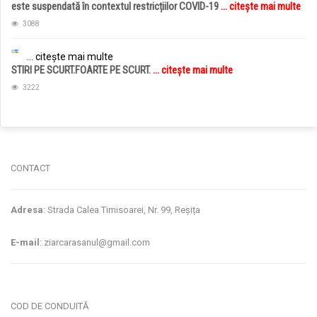
este suspendată în contextul restricțiilor COVID-19
... citește mai multe
3088
... citește mai multe
STIRI PE SCURT.FOARTE PE SCURT.
... citește mai multe
3222
jucarii copii
magazin copii
CONTACT
Adresa
: Strada Calea Timisoarei, Nr. 99, Reșița
E-mail
: ziarcarasanul@gmail.com
COD DE CONDUITĂ