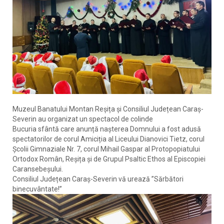
Muzeul Banatului Montan Reșița și Consiliul Județean Caraș-
Severin au organizat un spectacol de colinde
Bucuria sfântă care anunță nașterea Domnului a fost adusă
spectatorilor de corul Amiciția al Liceului Dianovici Tietz, corul
Școlii Gimnaziale Nr. 7, corul Mihail Gaspar al Protopopiatului
Ortodox Român, Reșița și de Grupul Psaltic Ethos al Episcopiei
Caransebeșului.
Consiliul Județean Caraș-Severin vă urează ”Sărbători
binecuvântate!”