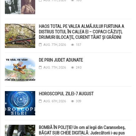
AUG. 7TH, 2026
180
HAOS TOTAL PE VALEA ALMĂJULUI! FURTUNA A
DISTRUS TOTUL ÎN CALEA EI – COPACI CĂZUȚI,
DRUMURI BLOCAȚE, CURENT TĂIAT ȘI GRĂDINI
DISTRUSE DE GRINDINĂ!
AUG. 7TH, 2026
157
DE PRIN JUDET ADUNATE
AUG. 7TH, 2026
240
HOROSCOPUL ZILEI-7 AUGUST
AUG. 6TH, 2026
309
BOMBĂ ÎN POLIȚIE! Un om al legii din Caransebeș,
BĂGAT SUB CHEIE DIGITALĂ: Judecătorii i-au pus