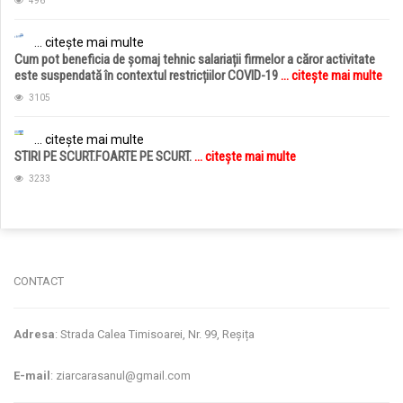
496
... citește mai multe
Cum pot beneficia de șomaj tehnic salariații firmelor a căror activitate
este suspendată în contextul restricțiilor COVID-19
... citește mai multe
3105
... citește mai multe
STIRI PE SCURT.FOARTE PE SCURT.
... citește mai multe
3233
jucarii copii
magazin copii
CONTACT
Adresa
: Strada Calea Timisoarei, Nr. 99, Reșița
E-mail
: ziarcarasanul@gmail.com