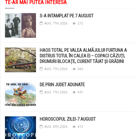
TE-AR MAI PUTEA INTERESA
S-A INTAMPLAT PE 7 AUGUST
AUG. 7TH, 2026
272
HAOS TOTAL PE VALEA ALMĂJULUI! FURTUNA A
DISTRUS TOTUL ÎN CALEA EI – COPACI CĂZUȚI,
DRUMURI BLOCAȚE, CURENT TĂIAT ȘI GRĂDINI
DISTRUSE DE GRINDINĂ!
AUG. 7TH, 2026
346
DE PRIN JUDET ADUNATE
AUG. 7TH, 2026
437
HOROSCOPUL ZILEI-7 AUGUST
AUG. 6TH, 2026
472