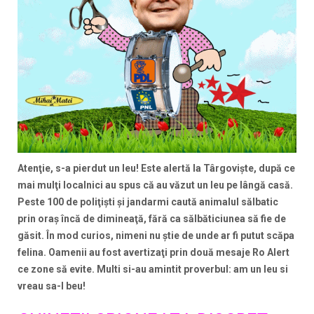
Atenţie, s-a pierdut un leu! Este alertă la Târgovişte, după ce
mai mulţi localnici au spus că au văzut un leu pe lângă casă.
Peste 100 de poliţişti şi jandarmi caută animalul sălbatic
prin oraş încă de dimineaţă, fără ca sălbăticiunea să fie de
găsit. În mod curios, nimeni nu ştie de unde ar fi putut scăpa
felina. Oamenii au fost avertizaţi prin două mesaje Ro Alert
ce zone să evite. Multi si-au amintit proverbul: am un leu si
vreau sa-l beu!