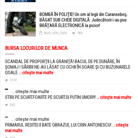
BOMBĂ ÎN POLIȚIE! Un om al legii din Caransebeș,
BĂGAT SUB CHEIE DIGITALĂ: Judecătorii i-au pus
BRĂȚARĂ ELECTRONICĂ la picior!
AUG. 6TH, 2026
186
BURSA LOCURILOR DE MUNCA
SCANDAL DE PROPORȚII LA GRANIȚĂ! BACUL DE PE DUNĂRE, ÎN
ȘOMAJ ! SÂRBII NE-AU LĂSAT CU OCHII ÎN SOARE ȘI CU BUZUNARELE
GOALE
... citește mai multe
2107
... citește mai multe
STIRI PE SCURT.FOARTE PE SCURT.SI PUTIN UMOR!!!
... citește mai multe
592
... citește mai multe
PRIMARUL RESITEI II BATE OBRAZUL LUI CRIN ANTONESCU!
... citește
mai multe