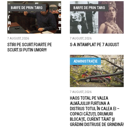
BARFE DE PRIN TARG
BARFE DE PRIN TARG
7 AUGUST, 2026
7 AUGUST, 2026
STIRI PE SCURT.FOARTE PE
S-A INTAMPLAT PE 7 AUGUST
SCURT.SI PUTIN UMOR!!!
ADMINISTRAŢIE
7 AUGUST, 2026
HAOS TOTAL PE VALEA
ALMĂJULUI! FURTUNA A
DISTRUS TOTUL ÎN CALEA EI –
COPACI CĂZUȚI, DRUMURI
BLOCAȚE, CURENT TĂIAT ȘI
GRĂDINI DISTRUSE DE GRINDINĂ!