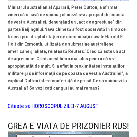
Ministrul australian al Apărării, Peter Dutton, a afirmat
vineri că o navă de spionaj chineză s-a apropiat de coasta
de vest a Australiei, denunţând un „act de agresiune” din
partea Beijingului.Nava chineză a fost observată în timp ce
trecea prin dreptul staţiei de comunicaţii navale Harold E.
Holt din Exmouth, utilizată de submarine australiene,
americane şi aliate, relatează Reuters.”Cred că este un act
de agresiune. Cred acest lucru mai ales pentru că s-a
apropiat atât de mult. S-a aflat în proximitatea instalaţiilor
militare şi de informaţii de pe coasta de vest a Australiei”, a
explicat Dutton într-o conferinţă de presă.Ce sa spionezi la
Australia? Sa vezi cati canguri au mai ramas?
Citeste si:
HOROSCOPUL ZILEI-7 AUGUST
GREA E VIATA DE PRIZONIER RUS!