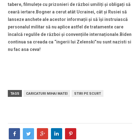
tabere, filmulețe cu prizonieri de război umiliți și obligați să
ceară iertare.Bogner a cerut atât Ucrainei, cât și Rusiei să
lanseze anchete ale acestor informații și să își instruiască
personalul militar să nu aplice astfel de tratamente care
încalcă regulile de război și convențiile internaționale.Biden
continua sa creada ca “ingerii lui Zelenski”nu sunt nazisti si
nu fac asa ceva!
TAGS
CARICATURI MIHAI MATEI
STIRI PE SCURT