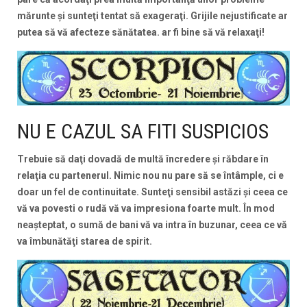
mărunte şi sunteţi tentat să exageraţi. Grijile nejustificate ar
putea să vă afecteze sănătatea. ar fi bine să vă relaxaţi!
NU E CAZUL SA FITI SUSPICIOS
Trebuie să daţi dovadă de multă încredere şi răbdare în
relaţia cu partenerul. Nimic nou nu pare să se întâmple, ci e
doar un fel de continuitate. Sunteţi sensibil astăzi şi ceea ce
vă va povesti o rudă vă va impresiona foarte mult. În mod
neaşteptat, o sumă de bani vă va intra în buzunar, ceea ce vă
va îmbunătăţi starea de spirit.