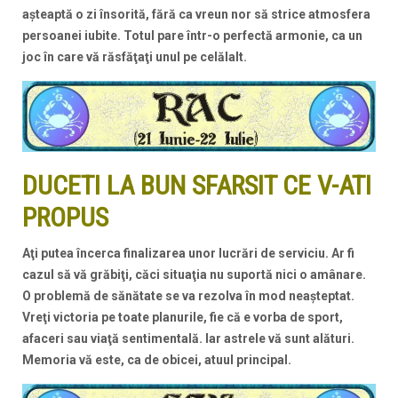
aşteaptă o zi însorită, fără ca vreun nor să strice atmosfera
persoanei iubite. Totul pare într-o perfectă armonie, ca un
joc în care vă răsfăţaţi unul pe celălalt.
DUCETI LA BUN SFARSIT CE V-ATI
PROPUS
Aţi putea încerca finalizarea unor lucrări de serviciu. Ar fi
cazul să vă grăbiţi, căci situaţia nu suportă nici o amânare.
O problemă de sănătate se va rezolva în mod neaşteptat.
Vreţi victoria pe toate planurile, fie că e vorba de sport,
afaceri sau viaţă sentimentală. Iar astrele vă sunt alături.
Memoria vă este, ca de obicei, atuul principal.