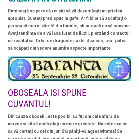
Dimineaţă se pare că reuşiţi să vă dezamăgiţi un prieten
apropiat. Sunteţi predispus la gafe. Ar fi bine să ascultaţi o
persoană mai în vârstă din familie, chiar dacă nu vă convine.
Aveţi tendinţa de a vă lăsa furat de iluzii, pierzând contactul
cu realitatea. Orbit de dragoste sa de idealism, s-ar putea
să scăpaţi din vedere anumite aspecte importante.
OBOSEALA ISI SPUNE
CUVANTUL!
Din cauza oboselii, este posibil să fiţi din cale afară de
nervos şi să vă controlaţi cu mare greutate. Nu este exclus
să vă certaţi cu cei din jur. Stăpâniţi-vă agresivitatea! Se
pare că acordaţi prea multă importanţă unor probleme