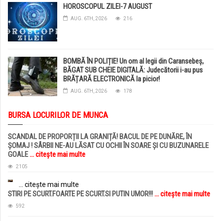
HOROSCOPUL ZILEI-7 AUGUST
AUG. 6TH, 2026
216
BOMBĂ ÎN POLIȚIE! Un om al legii din Caransebeș,
BĂGAT SUB CHEIE DIGITALĂ: Judecătorii i-au pus
BRĂȚARĂ ELECTRONICĂ la picior!
AUG. 6TH, 2026
178
BURSA LOCURILOR DE MUNCA
SCANDAL DE PROPORȚII LA GRANIȚĂ! BACUL DE PE DUNĂRE, ÎN
ȘOMAJ ! SÂRBII NE-AU LĂSAT CU OCHII ÎN SOARE ȘI CU BUZUNARELE
GOALE
... citește mai multe
2105
... citește mai multe
STIRI PE SCURT.FOARTE PE SCURT.SI PUTIN UMOR!!!
... citește mai multe
592