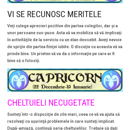
VI SE RECUNOSC MERITELE
Veţi culege aprecieri pozitive din partea colegilor, dar şi a
unor persoane sus-puse. Asta vă va mobiliza să vă implicaţi
în activităţile de la serviciu cu un elan deosebit. Aveţi nevoie
de sprijin din partea fiinţei iubite. O discuţie cu aceasta vă va
prinde bine. Un prieten vă va da o informaţie pe care ar fi
bine să o folosiţi.
CHELTUIELI NECUGETATE
Sunteţi într-o dispoziţie de zile mari, ceea ce vă va ajuta să
rezolvaţi cu uşurinţă problemele în care sunteţi implicat.
După-amiază, continuă seria cheltuielilor. Trebuie să daţi