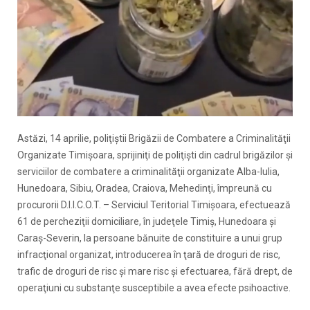
Astăzi, 14 aprilie, poliţiştii Brigăzii de Combatere a Criminalităţii
Organizate Timişoara, sprijiniţi de poliţişti din cadrul brigăzilor şi
serviciilor de combatere a criminalităţii organizate Alba-Iulia,
Hunedoara, Sibiu, Oradea, Craiova, Mehedinţi, împreună cu
procurorii D.I.I.C.O.T. – Serviciul Teritorial Timişoara, efectuează
61 de percheziţii domiciliare, în judeţele Timiş, Hunedoara şi
Caraş-Severin, la persoane bănuite de constituire a unui grup
infracţional organizat, introducerea în ţară de droguri de risc,
trafic de droguri de risc şi mare risc şi efectuarea, fără drept, de
operaţiuni cu substanţe susceptibile a avea efecte psihoactive.