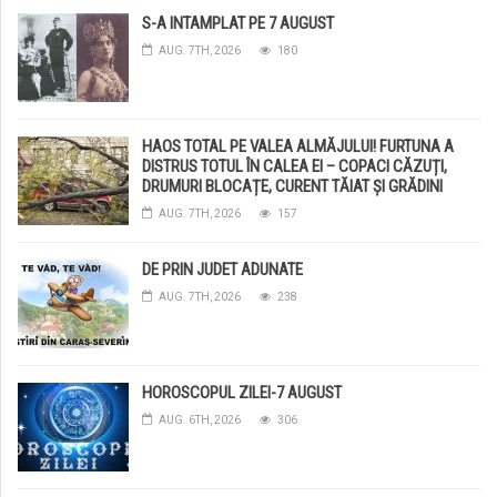
S-A INTAMPLAT PE 7 AUGUST
AUG. 7TH, 2026
180
HAOS TOTAL PE VALEA ALMĂJULUI! FURTUNA A
DISTRUS TOTUL ÎN CALEA EI – COPACI CĂZUȚI,
DRUMURI BLOCAȚE, CURENT TĂIAT ȘI GRĂDINI
DISTRUSE DE GRINDINĂ!
AUG. 7TH, 2026
157
DE PRIN JUDET ADUNATE
AUG. 7TH, 2026
238
HOROSCOPUL ZILEI-7 AUGUST
AUG. 6TH, 2026
306