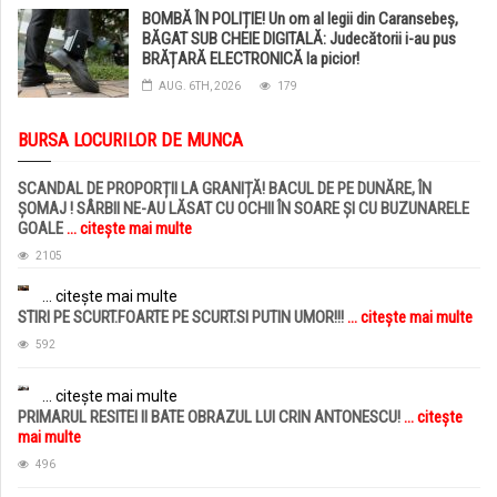
BOMBĂ ÎN POLIȚIE! Un om al legii din Caransebeș,
BĂGAT SUB CHEIE DIGITALĂ: Judecătorii i-au pus
BRĂȚARĂ ELECTRONICĂ la picior!
AUG. 6TH, 2026
179
BURSA LOCURILOR DE MUNCA
SCANDAL DE PROPORȚII LA GRANIȚĂ! BACUL DE PE DUNĂRE, ÎN
ȘOMAJ ! SÂRBII NE-AU LĂSAT CU OCHII ÎN SOARE ȘI CU BUZUNARELE
GOALE
... citește mai multe
2105
... citește mai multe
STIRI PE SCURT.FOARTE PE SCURT.SI PUTIN UMOR!!!
... citește mai multe
592
... citește mai multe
PRIMARUL RESITEI II BATE OBRAZUL LUI CRIN ANTONESCU!
... citește
mai multe
496