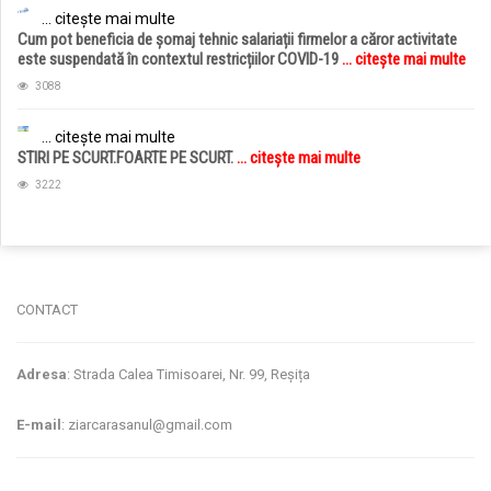
... citește mai multe
Cum pot beneficia de șomaj tehnic salariații firmelor a căror activitate
este suspendată în contextul restricțiilor COVID-19
... citește mai multe
3088
... citește mai multe
STIRI PE SCURT.FOARTE PE SCURT.
... citește mai multe
3222
jucarii copii
magazin copii
CONTACT
Adresa
: Strada Calea Timisoarei, Nr. 99, Reșița
E-mail
: ziarcarasanul@gmail.com