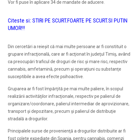
Vor fi puse în aplicare 34 de mandate de aducere.
Citeste si:
STIRI PE SCURT.FOARTE PE SCURT.SI PUTIN
UMOR!!!
Din cercetări a reieşit că mai multe persoane ar fi constituit o
grupare infracţională, care ar fi acţionat în judeţul Timiş, având
ca preocupări traficul de droguri de risc şi mare risc, respectiv
cannabis, amfetamină, precum şi operaţiuni cu substanţe
susceptibile a avea efecte psihoactive.
Gruparea ar fi fost împărţită pe mai multe paliere, în scopul
realizării activităţilor infracţionale, respectiv pe palierul de
organizare/coordonare, palierul intermediar de aprovizionare,
transport şi depozitare, precum şi palierul de distribuţie
stradală a drogurilor.
Principalele surse de provenienţă a drogurilor distribuite ar fi
fost colete expediate din Spania, pentru cannabis, comenzi