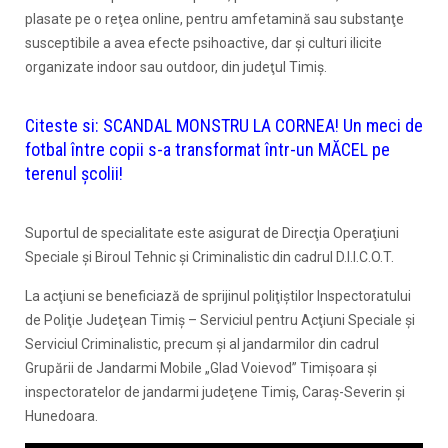
plasate pe o reţea online, pentru amfetamină sau substanţe
susceptibile a avea efecte psihoactive, dar şi culturi ilicite
organizate indoor sau outdoor, din judeţul Timiş.
Citeste si:
SCANDAL MONSTRU LA CORNEA! Un meci de
fotbal între copii s-a transformat într-un MĂCEL pe
terenul școlii!
Suportul de specialitate este asigurat de Direcţia Operaţiuni
Speciale şi Biroul Tehnic şi Criminalistic din cadrul D.I.I.C.O.T.
La acţiuni se beneficiază de sprijinul poliţiştilor Inspectoratului
de Poliţie Judeţean Timiş – Serviciul pentru Acţiuni Speciale şi
Serviciul Criminalistic, precum şi al jandarmilor din cadrul
Grupării de Jandarmi Mobile „Glad Voievod” Timişoara şi
inspectoratelor de jandarmi judeţene Timiş, Caraş-Severin şi
Hunedoara.