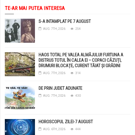
TE-AR MAI PUTEA INTERESA
S-A INTAMPLAT PE 7 AUGUST
AUG. 7TH, 2026
254
HAOS TOTAL PE VALEA ALMĂJULUI! FURTUNA A
DISTRUS TOTUL ÎN CALEA EI – COPACI CĂZUȚI,
DRUMURI BLOCAȚE, CURENT TĂIAT ȘI GRĂDINI
DISTRUSE DE GRINDINĂ!
AUG. 7TH, 2026
314
DE PRIN JUDET ADUNATE
AUG. 7TH, 2026
430
HOROSCOPUL ZILEI-7 AUGUST
AUG. 6TH, 2026
444