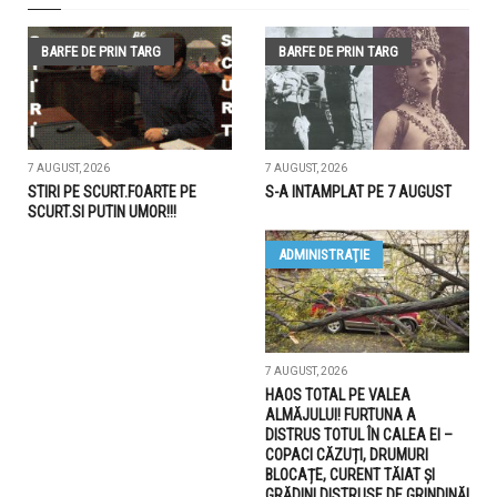
BARFE DE PRIN TARG
BARFE DE PRIN TARG
7 AUGUST, 2026
7 AUGUST, 2026
STIRI PE SCURT.FOARTE PE
S-A INTAMPLAT PE 7 AUGUST
SCURT.SI PUTIN UMOR!!!
ADMINISTRAŢIE
7 AUGUST, 2026
HAOS TOTAL PE VALEA
ALMĂJULUI! FURTUNA A
DISTRUS TOTUL ÎN CALEA EI –
COPACI CĂZUȚI, DRUMURI
BLOCAȚE, CURENT TĂIAT ȘI
GRĂDINI DISTRUSE DE GRINDINĂ!