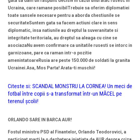
gata sa dam un raspuns decisiv in cazul unui atac rusesc in
Ucraina, care ramane posibilTrebuie sa oferim diplomatiei
toate sansele necesare pentru a aborda chestiunile se
securitateSuntem gata sa facem actiuni clare in sens
diplomatic, insa natiunile au dreptul la suveranitate si
integritate teritoriala, au dreptul sa aleaga cu cine se
asociazaNu avem confirmare ca unitatile rusesti se intorc in
garnizoane, pare ca raman intr-o pozitie
amenintatoareRusia are peste 150.000 de soldati la granita
Ucrainei.Asa, Mos Parta! Arata-ti muschii!
Citeste si:
SCANDAL MONSTRU LA CORNEA! Un meci de
fotbal între copii s-a transformat într-un MĂCEL pe
terenul școlii!
ORLANDO SARE IN BARCA AUR!
Fostul ministru PSD al Finantelor, Orlando Teodorovici, a
participat marti la o dezbatere iniatiata de AUR despre criza