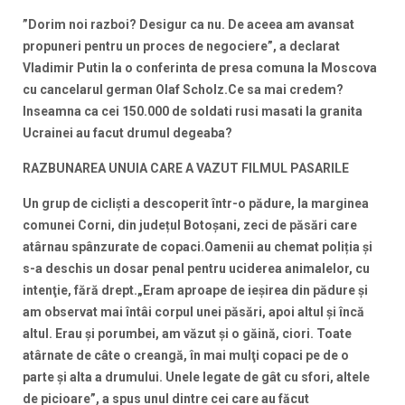
”Dorim noi razboi? Desigur ca nu. De aceea am avansat
propuneri pentru un proces de negociere”, a declarat
Vladimir Putin la o conferinta de presa comuna la Moscova
cu cancelarul german Olaf Scholz.Ce sa mai credem?
Inseamna ca cei 150.000 de soldati rusi masati la granita
Ucrainei au facut drumul degeaba?
RAZBUNAREA UNUIA CARE A VAZUT FILMUL PASARILE
Un grup de ciclişti a descoperit într-o pădure, la marginea
comunei Corni, din județul Botoșani, zeci de păsări care
atârnau spânzurate de copaci.Oamenii au chemat poliția și
s-a deschis un dosar penal pentru uciderea animalelor, cu
intenţie, fără drept.„Eram aproape de ieşirea din pădure şi
am observat mai întâi corpul unei păsări, apoi altul şi încă
altul. Erau şi porumbei, am văzut şi o găină, ciori. Toate
atârnate de câte o creangă, în mai mulţi copaci pe de o
parte şi alta a drumului. Unele legate de gât cu sfori, altele
de picioare”, a spus unul dintre cei care au făcut