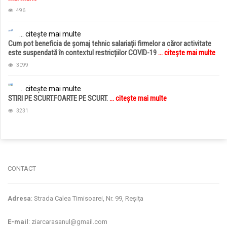
496
... citește mai multe
Cum pot beneficia de șomaj tehnic salariații firmelor a căror activitate
este suspendată în contextul restricțiilor COVID-19
... citește mai multe
3099
... citește mai multe
STIRI PE SCURT.FOARTE PE SCURT.
... citește mai multe
3231
jucarii copii
magazin copii
CONTACT
Adresa
: Strada Calea Timisoarei, Nr. 99, Reșița
E-mail
: ziarcarasanul@gmail.com