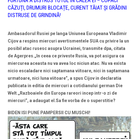
FURTUNA A DISTRUS TOTUL ÎN CALEA EI – COPACI
CĂZUȚI, DRUMURI BLOCAȚE, CURENT TĂIAT ȘI GRĂDINI
DISTRUSE DE GRINDINĂ!
Ambasadorul Rusiei pe langa Uniunea Europeana Vladimir
Cijov a respins miercuri avertismentele SUA cu privire la un
posibil atac rusesc asupra Ucrainei, transmite dpa, citata
de Agerpres.
„In ceea ce priveste Rusia, va pot asigura ca
miercurea aceasta nu va avea loc niciun atac. Nu va exista
nicio escaladare nici saptamana viitoare, nici in saptamana
urmatoare, nici luna viitoare”, a spus Cijov in declaratia
publicata in editia de miercuri a cotidianului german Die
Welt.„Razboaiele din Europa rareori incep intr-o zi de
miercuri”, a adaugat el.Sa fie vorba de o superstitie?
BIDEN ISI PUNE PAMPERSII CU MUSCHI!