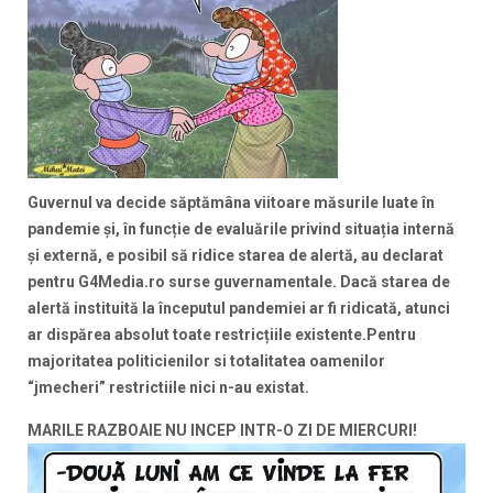
Guvernul va decide săptămâna viitoare măsurile luate în
pandemie și, în funcție de evaluările privind situația internă
și externă, e posibil să ridice starea de alertă, au declarat
pentru G4Media.ro surse guvernamentale. Dacă starea de
alertă instituită la începutul pandemiei ar fi ridicată, atunci
ar dispărea absolut toate restricțiile existente.Pentru
majoritatea politicienilor si totalitatea oamenilor
“jmecheri” restrictiile nici n-au existat.
MARILE RAZBOAIE NU INCEP INTR-O ZI DE MIERCURI!