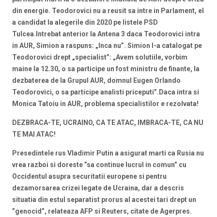
din energie. Teodorovici nu a reusit sa intre in Parlament, el
a candidat la alegerile din 2020 pe listele PSD
Tulcea.
Intrebat anterior la Antena 3 daca Teodorovici intra
in AUR, Simion a raspuns: „Inca nu”. Simion l-a catalogat pe
Teodorovici drept „specialist”: „Avem solutiile, vorbim
maine la 12.30, o sa participe un fost ministru de finante, la
dezbaterea de la Grupul AUR, domnul Eugen Orlando
Teodorovici, o sa participe analisti priceputi”.Daca intra si
Monica Tatoiu in AUR, problema specialistilor e rezolvata!
DEZBRACA-TE, UCRAINO, CA TE ATAC, IMBRACA-TE, CA NU
TE MAI ATAC!
Presedintele rus Vladimir Putin a asigurat marti ca Rusia nu
vrea razboi si doreste ”sa continue lucrul in comun” cu
Occidentul asupra securitatii europene si pentru
dezamorsarea crizei legate de Ucraina, dar a descris
situatia din estul separatist prorus al acestei tari drept un
”genocid”, relateaza AFP si Reuters, citate de Agerpres.