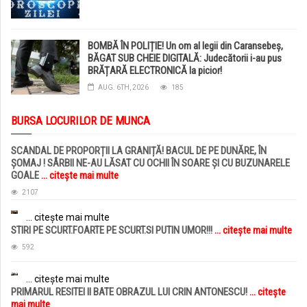
BOMBĂ ÎN POLIȚIE! Un om al legii din Caransebeș,
BĂGAT SUB CHEIE DIGITALĂ: Judecătorii i-au pus
BRĂȚARĂ ELECTRONICĂ la picior!
AUG. 6TH, 2026
185
BURSA LOCURILOR DE MUNCA
SCANDAL DE PROPORȚII LA GRANIȚĂ! BACUL DE PE DUNĂRE, ÎN
ȘOMAJ ! SÂRBII NE-AU LĂSAT CU OCHII ÎN SOARE ȘI CU BUZUNARELE
GOALE
... citește mai multe
2107
... citește mai multe
STIRI PE SCURT.FOARTE PE SCURT.SI PUTIN UMOR!!!
... citește mai multe
592
... citește mai multe
PRIMARUL RESITEI II BATE OBRAZUL LUI CRIN ANTONESCU!
... citește
mai multe