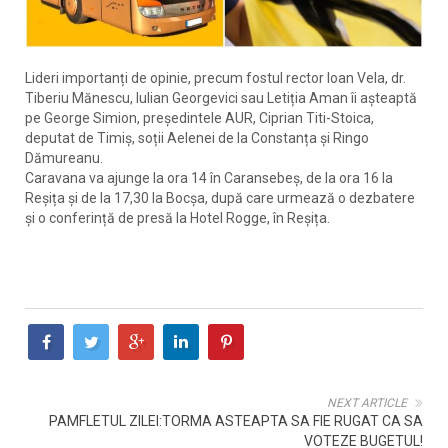
Lideri importanți de opinie, precum fostul rector Ioan Vela, dr.
Tiberiu Mănescu, Iulian Georgevici sau Letiția Aman îi așteaptă
pe George Simion, președintele AUR, Ciprian Titi-Stoica,
deputat de Timiș, soții Aelenei de la Constanța și Ringo
Dămureanu.
Caravana va ajunge la ora 14 în Caransebeș, de la ora 16 la
Reșița și de la 17,30 la Bocșa, după care urmează o dezbatere
și o conferință de presă la Hotel Rogge, în Reșița.
NEXT ARTICLE
PAMFLETUL ZILEI:TORMA ASTEAPTA SA FIE RUGAT CA SA
VOTEZE BUGETUL!