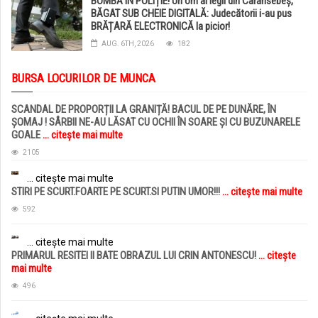
BOMBĂ ÎN POLIȚIE! Un om al legii din Caransebeș,
BĂGAT SUB CHEIE DIGITALĂ: Judecătorii i-au pus
BRĂȚARĂ ELECTRONICĂ la picior!
AUG. 6TH, 2026
182
BURSA LOCURILOR DE MUNCA
SCANDAL DE PROPORȚII LA GRANIȚĂ! BACUL DE PE DUNĂRE, ÎN
ȘOMAJ ! SÂRBII NE-AU LĂSAT CU OCHII ÎN SOARE ȘI CU BUZUNARELE
GOALE
... citește mai multe
2105
... citește mai multe
STIRI PE SCURT.FOARTE PE SCURT.SI PUTIN UMOR!!!
... citește mai multe
592
... citește mai multe
PRIMARUL RESITEI II BATE OBRAZUL LUI CRIN ANTONESCU!
... citește
mai multe
496