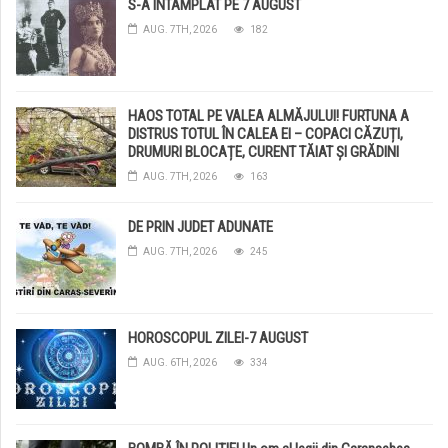
S-A INTAMPLAT PE 7 AUGUST
AUG. 7TH, 2026
182
HAOS TOTAL PE VALEA ALMĂJULUI! FURTUNA A
DISTRUS TOTUL ÎN CALEA EI – COPACI CĂZUȚI,
DRUMURI BLOCAȚE, CURENT TĂIAT ȘI GRĂDINI
DISTRUSE DE GRINDINĂ!
AUG. 7TH, 2026
163
DE PRIN JUDET ADUNATE
AUG. 7TH, 2026
245
HOROSCOPUL ZILEI-7 AUGUST
AUG. 6TH, 2026
334