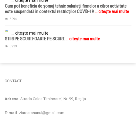
... citește mai multe
Cum pot beneficia de șomaj tehnic salariații firmelor a căror activitate
este suspendată în contextul restricțiilor COVID-19
... citește mai multe
3094
... citește mai multe
STIRI PE SCURT.FOARTE PE SCURT.
... citește mai multe
3229
jucarii copii
magazin copii
CONTACT
Adresa
: Strada Calea Timisoarei, Nr. 99, Reșița
E-mail
: ziarcarasanul@gmail.com