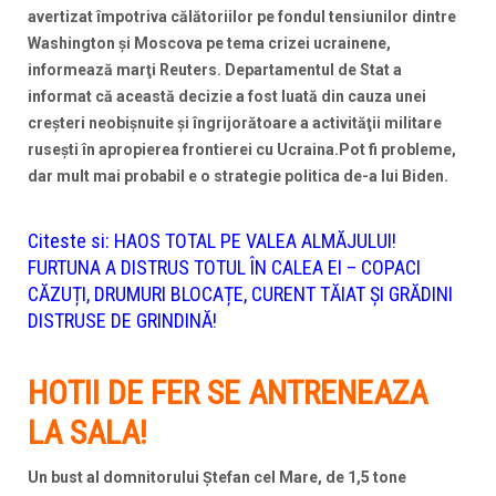
avertizat împotriva călătoriilor pe fondul tensiunilor dintre
Washington şi Moscova pe tema crizei ucrainene,
informează marţi Reuters.
Departamentul de Stat a
informat că această decizie a fost luată din cauza unei
creşteri neobişnuite şi îngrijorătoare a activităţii militare
ruseşti în apropierea frontierei cu Ucraina.Pot fi probleme,
dar mult mai probabil e o strategie politica de-a lui Biden.
Citeste si:
HAOS TOTAL PE VALEA ALMĂJULUI!
FURTUNA A DISTRUS TOTUL ÎN CALEA EI – COPACI
CĂZUȚI, DRUMURI BLOCAȚE, CURENT TĂIAT ȘI GRĂDINI
DISTRUSE DE GRINDINĂ!
HOTII DE FER SE ANTRENEAZA
LA SALA!
Un bust al domnitorului Ștefan cel Mare, de 1,5 tone