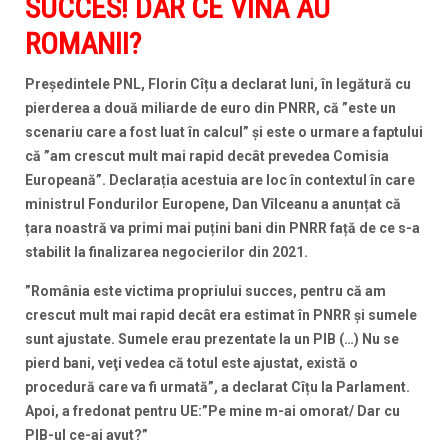
SUCCES! DAR CE VINA AU
ROMANII?
Președintele PNL, Florin Cîțu a declarat luni, în legătură cu
pierderea a două miliarde de euro din PNRR, că ”este un
scenariu care a fost luat în calcul” și este o urmare a faptului
că ”am crescut mult mai rapid decât prevedea Comisia
Europeană”. Declarația acestuia are loc în contextul în care
ministrul Fondurilor Europene, Dan Vîlceanu a anunțat că
țara noastră va primi mai puțini bani din PNRR față de ce s-a
stabilit la finalizarea negocierilor din 2021.
”România este victima propriului succes, pentru că am
crescut mult mai rapid decât era estimat în PNRR şi sumele
sunt ajustate. Sumele erau prezentate la un PIB (…) Nu se
pierd bani, veţi vedea că totul este ajustat, există o
procedură care va fi urmată”, a declarat Cîțu la Parlament.
Apoi, a fredonat pentru UE:”Pe mine m-ai omorat/ Dar cu
PIB-ul ce-ai avut?”