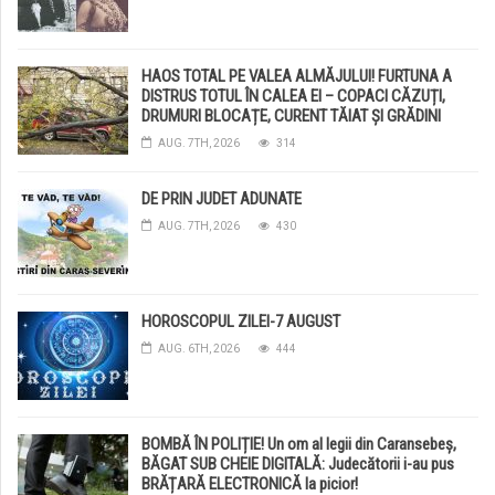
HAOS TOTAL PE VALEA ALMĂJULUI! FURTUNA A
DISTRUS TOTUL ÎN CALEA EI – COPACI CĂZUȚI,
DRUMURI BLOCAȚE, CURENT TĂIAT ȘI GRĂDINI
DISTRUSE DE GRINDINĂ!
AUG. 7TH, 2026
314
DE PRIN JUDET ADUNATE
AUG. 7TH, 2026
430
HOROSCOPUL ZILEI-7 AUGUST
AUG. 6TH, 2026
444
BOMBĂ ÎN POLIȚIE! Un om al legii din Caransebeș,
BĂGAT SUB CHEIE DIGITALĂ: Judecătorii i-au pus
BRĂȚARĂ ELECTRONICĂ la picior!