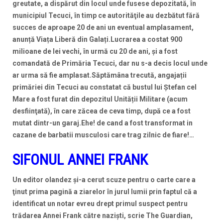
greutate, a dispărut din locul unde fusese depozitată, în
municipiul Tecuci, în timp ce autorităţile au dezbătut fără
succes de aproape 20 de ani un eventual amplasament,
anunță Viața Liberă din Galați.Lucrarea a costat 900
milioane de lei vechi, în urmă cu 20 de ani, și a fost
comandată de Primăria Tecuci, dar nu s-a decis locul unde
ar urma să fie amplasat.Săptămâna trecută, angajații
primăriei din Tecuci au constatat că bustul lui Ştefan cel
Mare a fost furat din depozitul Unității Militare (acum
desfiinţată), în care zăcea de ceva timp, după ce a fost
mutat dintr-un garaj.Ehe! de cand a fost transformat in
cazane de barbatii musculosi care trag zilnic de fiare!…
SIFONUL ANNEI FRANK
Un editor olandez şi-a cerut scuze pentru o carte care a
ţinut prima pagină a ziarelor în jurul lumii prin faptul că a
identificat un notar evreu drept primul suspect pentru
trădarea Annei Frank către nazişti, scrie The Guardian,