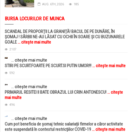
AUG. 6TH, 2026
185
BURSA LOCURILOR DE MUNCA
SCANDAL DE PROPORȚII LA GRANIȚĂ! BACUL DE PE DUNĂRE, ÎN
ȘOMAJ ! SÂRBII NE-AU LĂSAT CU OCHII ÎN SOARE ȘI CU BUZUNARELE
GOALE
... citește mai multe
2107
... citește mai multe
STIRI PE SCURT.FOARTE PE SCURT.SI PUTIN UMOR!!!
... citește mai multe
592
... citește mai multe
PRIMARUL RESITEI II BATE OBRAZUL LUI CRIN ANTONESCU!
... citește
mai multe
496
... citește mai multe
Cum pot beneficia de șomaj tehnic salariații firmelor a căror activitate
este suspendată în contextul restricțiilor COVID-19
... citește mai multe