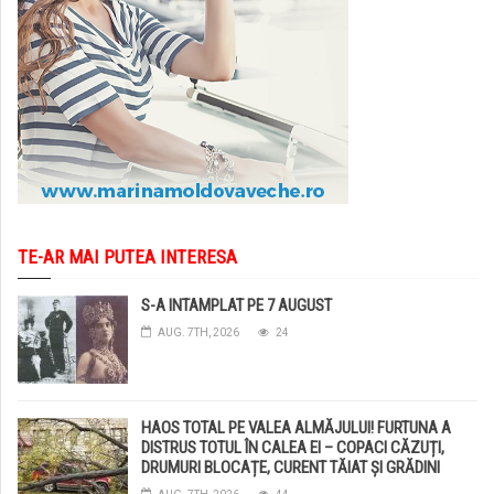
TE-AR MAI PUTEA INTERESA
S-A INTAMPLAT PE 7 AUGUST
AUG. 7TH, 2026
24
HAOS TOTAL PE VALEA ALMĂJULUI! FURTUNA A
DISTRUS TOTUL ÎN CALEA EI – COPACI CĂZUȚI,
DRUMURI BLOCAȚE, CURENT TĂIAT ȘI GRĂDINI
DISTRUSE DE GRINDINĂ!