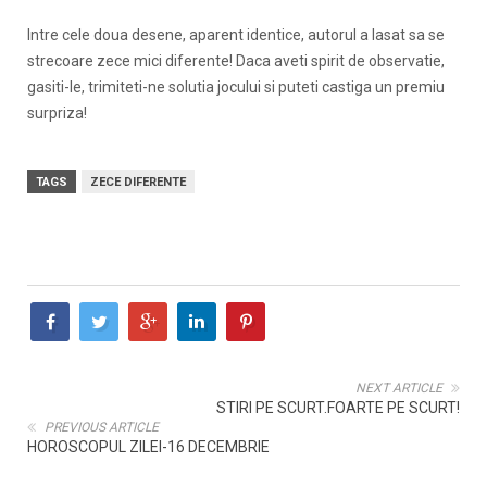
Intre cele doua desene, aparent identice, autorul a lasat sa se
strecoare zece mici diferente! Daca aveti spirit de observatie,
gasiti-le, trimiteti-ne solutia jocului si puteti castiga un premiu
surpriza!
TAGS
ZECE DIFERENTE
NEXT ARTICLE
STIRI PE SCURT.FOARTE PE SCURT!
PREVIOUS ARTICLE
HOROSCOPUL ZILEI-16 DECEMBRIE