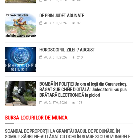
AUG. 7TH, 2026
44
DE PRIN JUDET ADUNATE
AUG. 7TH, 2026
37
HOROSCOPUL ZILEI-7 AUGUST
AUG. 6TH, 2026
210
BOMBĂ ÎN POLIȚIE! Un om al legii din Caransebeș,
BĂGAT SUB CHEIE DIGITALĂ: Judecătorii i-au pus
BRĂȚARĂ ELECTRONICĂ la picior!
AUG. 6TH, 2026
178
BURSA LOCURILOR DE MUNCA
SCANDAL DE PROPORȚII LA GRANIȚĂ! BACUL DE PE DUNĂRE, ÎN
ȘOMAJ ! SÂRBII NE-AU LĂSAT CU OCHII ÎN SOARE ȘI CU BUZUNARELE