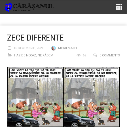
ZECE DIFERENTE
16 DECEMBRIE, 2021
MIHAI MATEI
HAZ DE NECAZ
,
NE RÂDEM
62
0 COMMENTS