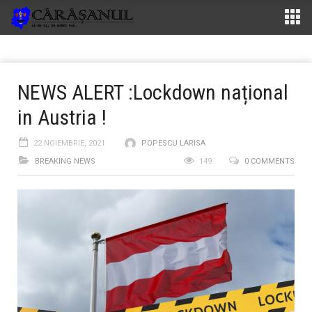
NEWS ALERT :Lockdown național
in Austria !
22 NOIEMBRIE, 2021
POPESCU LARISA
BREAKING NEWS
149
0 COMMENTS