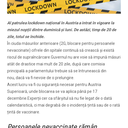
Al patrulea lockdown național în Austria a intrat în vigoare la
miezul nopții dintre duminică și luni. De astăzi, timp de 20 de
zile, totul se închide.
În ciuda măsurilor anterioare (2G, blocare pentru persoanele
nevaccinate) cifrele din spitale continuă să crească și există
riscul de supraîncărcare.Guvernul nu are voie să impună măsuri
atât de drastice mai mult de 20 zile, după care comisia
principală a parlamentului trebuie să se întrunească din
nou, dacă va fi nevoie de o prelungire.
Acest lucru va fi cu siguranță necesar pentru Austria
Superioară, unde blocarea se va aplica până pe 17
decembrie.Experții cer ca sfârșitul să nu fie legat de o dată
calendaristică, ci mai degrabă de o incidență țintă sau de o rată
țintă de vaccinare.
Persoanele nevaccinate rămân