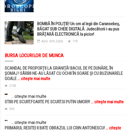
BOMBĂ ÎN POLIȚIE! Un om al legii din Caransebeș,
BĂGAT SUB CHEIE DIGITALĂ: Judecătorii i-au pus
BRĂȚARĂ ELECTRONICĂ la picior!
AUG. 6TH, 2026
179
BURSA LOCURILOR DE MUNCA
SCANDAL DE PROPORȚII LA GRANIȚĂ! BACUL DE PE DUNĂRE, ÎN
ȘOMAJ ! SÂRBII NE-AU LĂSAT CU OCHII ÎN SOARE ȘI CU BUZUNARELE
GOALE
... citește mai multe
2105
... citește mai multe
STIRI PE SCURT.FOARTE PE SCURT.SI PUTIN UMOR!!!
... citește mai multe
592
... citește mai multe
PRIMARUL RESITEI II BATE OBRAZUL LUI CRIN ANTONESCU!
... citește