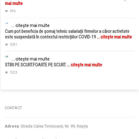
mai multe
496
... citește mai multe
Cum pot beneficia de șomaj tehnic salariații firmelor a căror activitate
este suspendată în contextul restricțiilor COVID-19
... citește mai multe
3091
... citește mai multe
STIRI PE SCURT.FOARTE PE SCURT.
... citește mai multe
3223
jucarii copii
magazin copii
CONTACT
Adresa
: Strada Calea Timisoarei, Nr. 99, Reșița