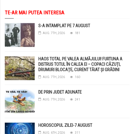
TE-AR MAI PUTEA INTERESA
S-A INTAMPLAT PE 7 AUGUST
AUG. 7TH, 2026
181
HAOS TOTAL PE VALEA ALMĂJULUI! FURTUNA A
DISTRUS TOTUL ÎN CALEA EI – COPACI CĂZUȚI,
DRUMURI BLOCAȚE, CURENT TĂIAT ȘI GRĂDINI
DISTRUSE DE GRINDINĂ!
AUG. 7TH, 2026
160
DE PRIN JUDET ADUNATE
AUG. 7TH, 2026
241
HOROSCOPUL ZILEI-7 AUGUST
AUG. 6TH, 2026
311