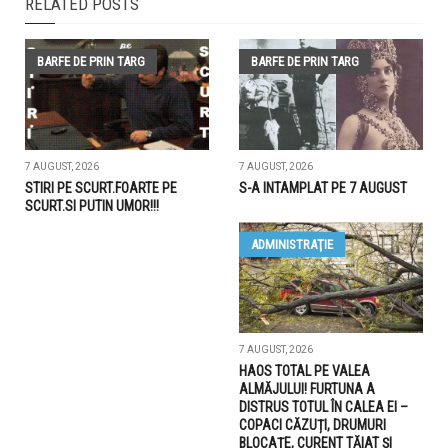
RELATED POSTS
BARFE DE PRIN TARG
BARFE DE PRIN TARG
7 AUGUST, 2026
7 AUGUST, 2026
STIRI PE SCURT.FOARTE PE
S-A INTAMPLAT PE 7 AUGUST
SCURT.SI PUTIN UMOR!!!
ADMINISTRAŢIE
7 AUGUST, 2026
HAOS TOTAL PE VALEA
ALMĂJULUI! FURTUNA A
DISTRUS TOTUL ÎN CALEA EI –
COPACI CĂZUȚI, DRUMURI
BLOCAȚE, CURENT TĂIAT ȘI