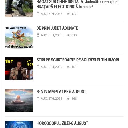
BĂGAT SUB CHEIE DIGITALĂ: Judecătorii i-au pus
BRĂȚARĂ ELECTRONICĂ la picior!
AUG. 6TH, 2026
177
DE PRIN JUDET ADUNATE
AUG. 6TH, 2026
280
STIRI PE SCURT.FOARTE PE SCURT.SI PUTIN UMOR!
AUG. 6TH, 2026
463
S-A INTAMPLAT PE 6 AUGUST
AUG. 6TH, 2026
166
HOROSCOPUL ZILEI-6 AUGUST