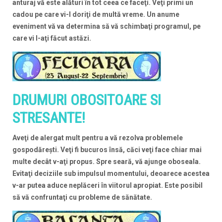
anturaj vă este alături în tot ceea ce faceţi. Veţi primi un
cadou pe care vi-l doriţi de multă vreme. Un anume
eveniment vă va determina să vă schimbaţi programul, pe
care vi l-aţi făcut astăzi.
DRUMURI OBOSITOARE SI
STRESANTE!
Aveţi de alergat mult pentru a vă rezolva problemele
gospodăreşti. Veţi fi bucuros însă, căci veţi face chiar mai
multe decât v-aţi propus. Spre seară, vă ajunge oboseala.
Evitaţi deciziile sub impulsul momentului, deoarece acestea
v-ar putea aduce neplăceri în viitorul apropiat. Este posibil
să vă confruntaţi cu probleme de sănătate.