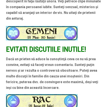
descoperit în faţa răutăţii unora. Veţi petrece clipe minunate
în compania persoanei iubite. Sunteţi senzual, misterios şi
capabil să aranjaţi un interior de vis. Nu uitaţi de prietenii
din anturaj.
EVITATI DISCUTIILE INUTILE!
Dacă un prieten vă aduce la cunoştinţă ceva ce nu vă prea
convine, evitaţi să faceţi vreun comentariu. Sunteţi puţin
nervos şi ar rezulta o controversă obositoare. Puteţi avea
multe discuţii în familie din cauza unei moşteniri. Din
fericire, puterea dvs. de convingere este maximă, deşi veţi
ieşi cu bine din această încercare.