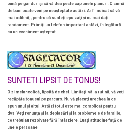
pună pe gânduri şi să vă dea peste cap unele planuri. O sumă
de bani poate veni pe neaşteptate astăzi. Ar fi indicat să vă
mai odihniţi, pentru că sunteţi epuizaţi şi nu mai daţi
randament. Primiţi un telefon important astăzi, în legătură
cu un eveniment aşteptat.
SUNTETI LIPSIT DE TONUS!
O zi melancolică, lipsită de chef. Limitaţi-vă la rutină, vă veţi
recăpăta tonusul pe parcurs. Nu vă plecaţi urechea la ce
spun unul şi altul. Astăzi totul este mai complicat pentru
dvs. Veţi renunţa şi la deplasări şi la problemele de familie,
ce trebuiau rezolvate fără întârziere. Luaţi atitudine faţă de
unele persoane.