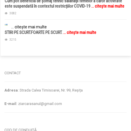
Cum pot beneficia de șomaj tehnic salariații firmelor a căror activitate
este suspendată în contextul restricțiilor COVID-19
... citește mai multe
3082
... citește mai multe
STIRI PE SCURT.FOARTE PE SCURT.
... citește mai multe
3215
jucarii copii
magazin copii
CONTACT
Adresa
: Strada Calea Timisoarei, Nr. 99, Reșița
E-mail
: ziarcarasanul@gmail.com
COD DE CONDUITĂ