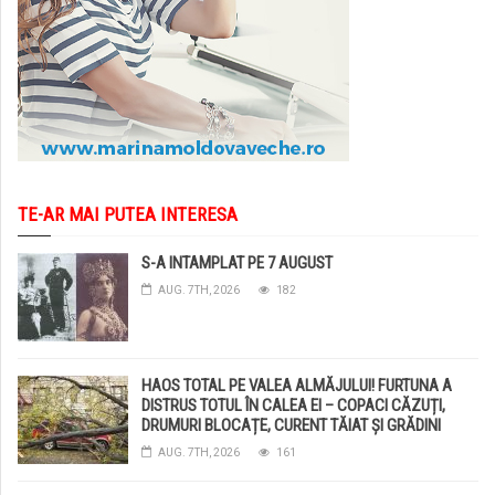
TE-AR MAI PUTEA INTERESA
S-A INTAMPLAT PE 7 AUGUST
AUG. 7TH, 2026
182
HAOS TOTAL PE VALEA ALMĂJULUI! FURTUNA A
DISTRUS TOTUL ÎN CALEA EI – COPACI CĂZUȚI,
DRUMURI BLOCAȚE, CURENT TĂIAT ȘI GRĂDINI
DISTRUSE DE GRINDINĂ!
AUG. 7TH, 2026
161