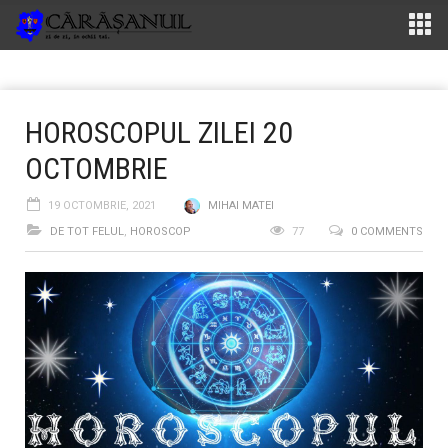
HOROSCOPUL ZILEI 20
OCTOMBRIE
19 OCTOMBRIE, 2021
MIHAI MATEI
DE TOT FELUL
,
HOROSCOP
77
0 COMMENTS