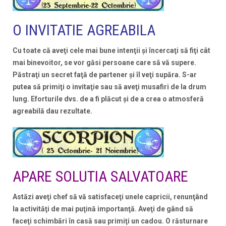
O INVITATIE AGREABILA
Cu toate că aveţi cele mai bune intenţii şi încercaţi să fiţi cât
mai binevoitor, se vor găsi persoane care să vă supere.
Păstraţi un secret faţă de partener şi îl veţi supăra. S-ar
putea să primiţi o invitaţie sau să aveţi musafiri de la drum
lung. Eforturile dvs. de a fi plăcut şi de a crea o atmosferă
agreabilă dau rezultate.
APARE SOLUTIA SALVATOARE
Astăzi aveţi chef să vă satisfaceţi unele capricii, renunţând
la activităţi de mai puţină importanţă. Aveţi de gând să
faceţi schimbări în casă sau primiţi un cadou. O răsturnare