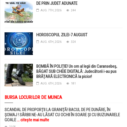
DE PRIN JUDET ADUNATE
AUG. 7TH, 2026
244
HOROSCOPUL ZILEI-7 AUGUST
AUG. 6TH, 2026
324
BOMBĂ ÎN POLIȚIE! Un om al legii din Caransebeș,
BĂGAT SUB CHEIE DIGITALĂ: Judecătorii i-au pus
BRĂȚARĂ ELECTRONICĂ la picior!
AUG. 6TH, 2026
181
BURSA LOCURILOR DE MUNCA
SCANDAL DE PROPORȚII LA GRANIȚĂ! BACUL DE PE DUNĂRE, ÎN
ȘOMAJ ! SÂRBII NE-AU LĂSAT CU OCHII ÎN SOARE ȘI CU BUZUNARELE
GOALE
... citește mai multe
2105