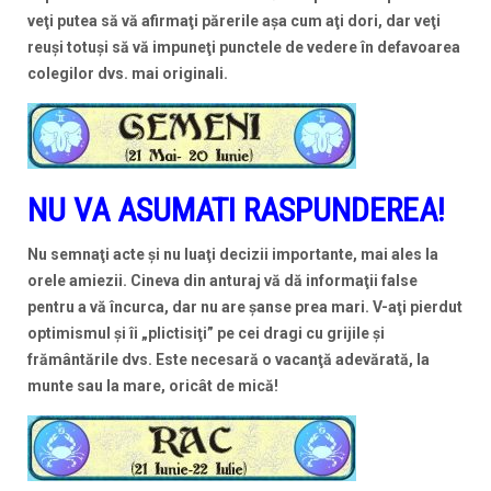
veţi putea să vă afirmaţi părerile aşa cum aţi dori, dar veţi
reuşi totuşi să vă impuneţi punctele de vedere în defavoarea
colegilor dvs. mai originali.
NU VA ASUMATI RASPUNDEREA!
Nu semnaţi acte şi nu luaţi decizii importante, mai ales la
orele amiezii. Cineva din anturaj vă dă informaţii false
pentru a vă încurca, dar nu are şanse prea mari. V-aţi pierdut
optimismul şi îi „plictisiţi” pe cei dragi cu grijile şi
frământările dvs. Este necesară o vacanţă adevărată, la
munte sau la mare, oricât de mică!