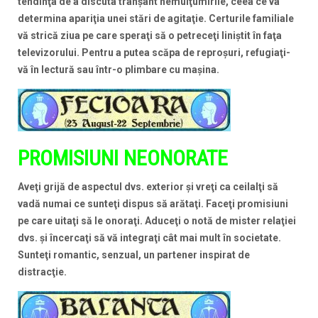
tendinţa de a discuta tranşant nemulţumirile, ceea ce va
determina apariţia unei stări de agitaţie. Certurile familiale
vă strică ziua pe care speraţi să o petreceţi liniştit în faţa
televizorului. Pentru a putea scăpa de reproşuri, refugiaţi-
vă în lectură sau într-o plimbare cu maşina.
PROMISIUNI NEONORATE
Aveţi grijă de aspectul dvs. exterior şi vreţi ca ceilalţi să
vadă numai ce sunteţi dispus să arătaţi. Faceţi promisiuni
pe care uitaţi să le onoraţi. Aduceţi o notă de mister relaţiei
dvs. şi încercaţi să vă integraţi cât mai mult în societate.
Sunteţi romantic, senzual, un partener inspirat de
distracţie.