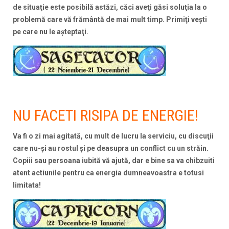
de situaţie este posibilă astăzi, căci aveţi găsi soluţia la o
problemă care vă frământă de mai mult timp. Primiţi veşti
pe care nu le aşteptaţi.
NU FACETI RISIPA DE ENERGIE!
Va fi o zi mai agitată, cu mult de lucru la serviciu, cu discuţii
care nu-şi au rostul şi pe deasupra un conflict cu un străin.
Copiii sau persoana iubită vă ajută, dar e bine sa va chibzuiti
atent actiunile pentru ca energia dumneavoastra e totusi
limitata!