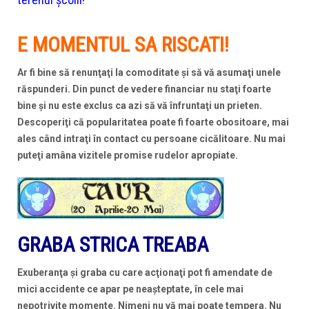
E MOMENTUL SA RISCATI!
Ar fi bine să renunţaţi la comoditate şi să vă asumaţi unele
răspunderi. Din punct de vedere financiar nu staţi foarte
bine şi nu este exclus ca azi să vă înfruntaţi un prieten.
Descoperiţi că popularitatea poate fi foarte obositoare, mai
ales când intraţi în contact cu persoane cicălitoare. Nu mai
puteţi amâna vizitele promise rudelor apropiate.
GRABA STRICA TREABA
Exuberanţa şi graba cu care acţionaţi pot fi amendate de
mici accidente ce apar pe neaşteptate, în cele mai
nepotrivite momente. Nimeni nu vă mai poate tempera. Nu