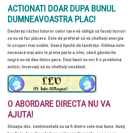
ACTIONATI DOAR DUPA BUNUL
DUMNEAVOASTRA PLAC!
Declaraţi război tuturor celor care vă obligă să faceţi lucruri
ce nu vă fac plăcere. Este de preferat să vă cheltuiţi energia
în scopuri mai nobile. Seară lipsită de tandreţe. Odihna este
necesară mai ales în prima parte a zilei, când gândurile
negre nu vă dau deloc pace. Deşi banii nu vor fi o problemă
astăzi, încercaţi să nu cheltuiţi nesăbuit.
O ABORDARE DIRECTA NU VA
AJUTA!
Situaţia dvs. sentimentală nu va fi dintre cele mai bune. Aveţi