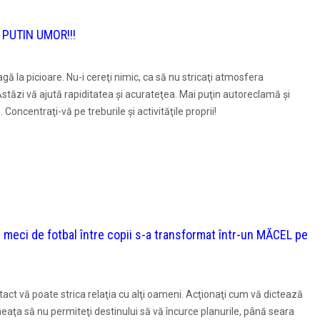
 PUTIN UMOR!!!
ă la picioare. Nu-i cereţi nimic, ca să nu stricaţi atmosfera
Astăzi vă ajută rapiditatea şi acurateţea. Mai puţin autoreclamă şi
 Concentraţi-vă pe treburile şi activităţile proprii!
i de fotbal între copii s-a transformat într-un MĂCEL pe
e tact vă poate strica relaţia cu alţi oameni. Acţionaţi cum vă dictează
ineaţa să nu permiteţi destinului să vă încurce planurile, până seara