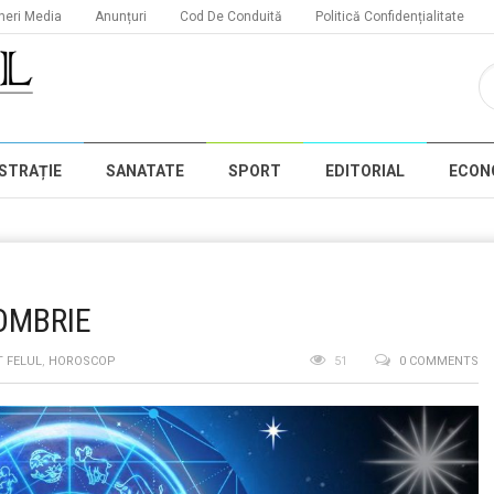
neri Media
Anunțuri
Cod De Conduită
Politică Confidențialitate
STRAȚIE
SANATATE
SPORT
EDITORIAL
ECON
OMBRIE
T FELUL
,
HOROSCOP
51
0 COMMENTS