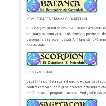
NEMULTUMIREA E MAMA PROGRESULUI!
Nu sunteţi mulţumit de evoluţia lucrurilor. Afacerile s
precaut şi aceasta vă ajută să observaţi portiţe noi de 
personalitate se accentuează. Ar fi bine să nu vă impun
neaşteptate.
ECHILIBRU FRAGIL
Dacă fiinţa iubită pleacă la drum, nu e cazul să vă sup
conflict care va pune la grea încercare echilibrul relaţi
rămâneţi peste program la serviciu. Veţi găsi în dvs. p