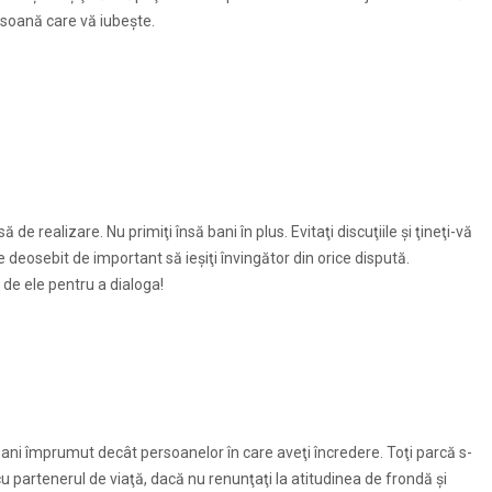
soană care vă iubeşte.
 de realizare. Nu primiţi însă bani în plus. Evitaţi discuţiile şi ţineţi-vă
e deosebit de important să ieşiţi învingător din orice dispută.
 de ele pentru a dialoga!
i bani împrumut decât persoanelor în care aveţi încredere. Toţi parcă s-
 cu partenerul de viaţă, dacă nu renunţaţi la atitudinea de frondă şi