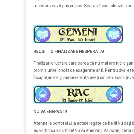
monitorizează pas cu pas. Seara vă consolează o per
REUSITI O FINALIZARE NESPERATA!
Finalizaţi o lucrare care părea că nu mai are nici o şansă
promisiunile, oricât de exagerate ar fi. Pentru dvs. est
Încăpăţânare şi perseverenţă aveţi din plin. Folosiţi-vă
NU VA ENERVATI!
Atenţie la portofel şi la actele legate de bani! Nu daţ
au vorbit să vă critice! Nu vă enervaţi! Vă puteţi certa