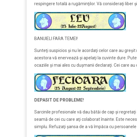
respingere totală a rugăminţilor. Vă consideraţi liber ş
BANUIELI FARA TEMEI!
Sunteţi suspicios şi nu le acordaţi celor care au greşit
acestora vă enervează şi apelaţi la cuvinte dure. Puteţi
ocaziile şi mai ales cu duşmanii declaraţi. Cei care au c
DEPASIT DE PROBLEME!
Sarcinile profesionale vă dau bătăi de cap şi regretaţi 
seamă de cei cu care aţi colaborat înainte. Este necesa
simplu. Refuzaţi şansa de a vă împăca cu persoanele 