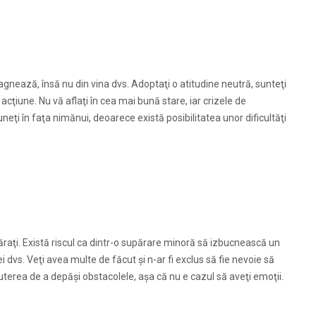
tagnează, însă nu din vina dvs. Adoptaţi o atitudine neutră, sunteţi
acţiune. Nu vă aflaţi în cea mai bună stare, iar crizele de
eţi în faţa nimănui, deoarece există posibilitatea unor dificultăţi
ăraţi. Există riscul ca dintr-o supărare minoră să izbucnească un
ei dvs. Veţi avea multe de făcut şi n-ar fi exclus să fie nevoie să
uterea de a depăşi obstacolele, aşa că nu e cazul să aveţi emoţii.