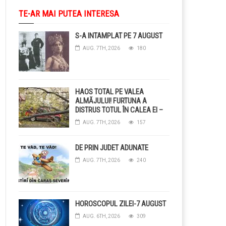
TE-AR MAI PUTEA INTERESA
S-A INTAMPLAT PE 7 AUGUST
AUG. 7TH, 2026
180
HAOS TOTAL PE VALEA
ALMĂJULUI! FURTUNA A
DISTRUS TOTUL ÎN CALEA EI –
COPACI CĂZUȚI, DRUMURI
AUG. 7TH, 2026
157
BLOCAȚE, CURENT TĂIAT ȘI
GRĂDINI DISTRUSE DE
GRINDINĂ!
DE PRIN JUDET ADUNATE
AUG. 7TH, 2026
240
HOROSCOPUL ZILEI-7 AUGUST
AUG. 6TH, 2026
309