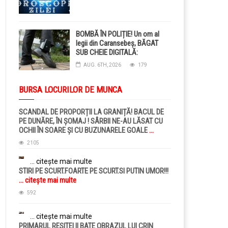
BOMBĂ ÎN POLIȚIE! Un om al
legii din Caransebeș, BĂGAT
SUB CHEIE DIGITALĂ:
Judecătorii i-au pus BRĂȚARĂ
AUG. 6TH, 2026
179
ELECTRONICĂ la picior!
BURSA LOCURILOR DE MUNCA
SCANDAL DE PROPORȚII LA GRANIȚĂ! BACUL DE
PE DUNĂRE, ÎN ȘOMAJ ! SÂRBII NE-AU LĂSAT CU
OCHII ÎN SOARE ȘI CU BUZUNARELE GOALE
...
citește mai multe
2105
... citește mai multe
STIRI PE SCURT.FOARTE PE SCURT.SI PUTIN UMOR!!!
... citește mai multe
592
... citește mai multe
PRIMARUL RESITEI II BATE OBRAZUL LUI CRIN