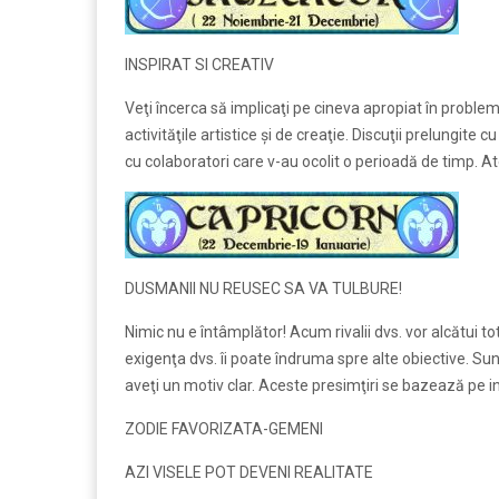
INSPIRAT SI CREATIV
Veţi încerca să implicaţi pe cineva apropiat în probleme
activităţile artistice şi de creaţie. Discuţii prelungite 
cu colaboratori care v-au ocolit o perioadă de timp. Ate
DUSMANII NU REUSEC SA VA TULBURE!
Nimic nu e întâmplător! Acum rivalii dvs. vor alcătui to
exigenţa dvs. îi poate îndruma spre alte obiective. Sun
aveţi un motiv clar. Aceste presimţiri se bazează pe in
ZODIE FAVORIZATA-GEMENI
AZI VISELE POT DEVENI REALITATE