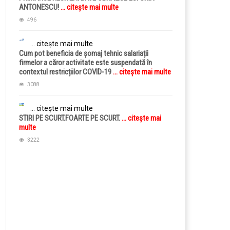
ANTONESCU!
... citește mai multe
496
... citește mai multe
Cum pot beneficia de șomaj tehnic salariații
firmelor a căror activitate este suspendată în
contextul restricțiilor COVID-19
... citește mai multe
3088
... citește mai multe
STIRI PE SCURT.FOARTE PE SCURT.
... citește mai
multe
3222