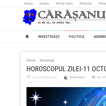
Acasa
Despre
Arhivă Video
Redacţia
Parte
INVESTIGAŢII
POLITICĂ
ADMINI
Home
Horoscop
HOROSCOPUL ZILEI-11 OCT
10 OCTOMBRIE, 2021
MIHAI MATEI
DE TO