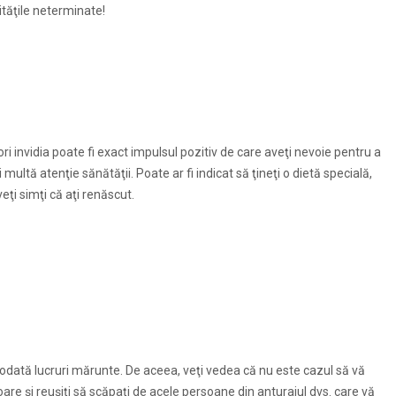
vităţile neterminate!
ri invidia poate fi exact impulsul pozitiv de care aveţi nevoie pentru a
multă atenţie sănătăţii. Poate ar fi indicat să ţineţi o dietă specială,
ţi simţi că aţi renăscut.
teodată lucruri mărunte. De aceea, veţi vedea că nu este cazul să vă
toare şi reuşiţi să scăpaţi de acele persoane din anturajul dvs. care vă