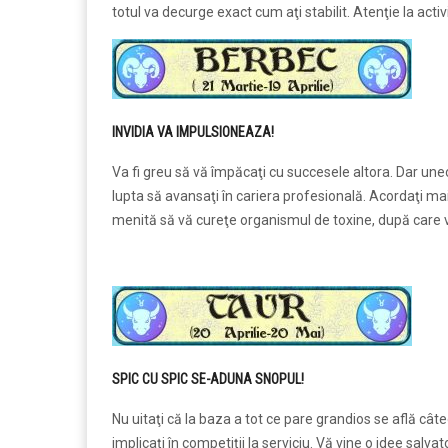
totul va decurge exact cum aţi stabilit. Atenţie la acti
INVIDIA VA IMPULSIONEAZA!
Va fi greu să vă împăcaţi cu succesele altora. Dar uneo
lupta să avansaţi în cariera profesională. Acordaţi mai 
menită să vă cureţe organismul de toxine, după care ve
SPIC CU SPIC SE-ADUNA SNOPUL!
Nu uitaţi că la baza a tot ce pare grandios se află câ
implicaţi în competiţii la serviciu. Vă vine o idee salva