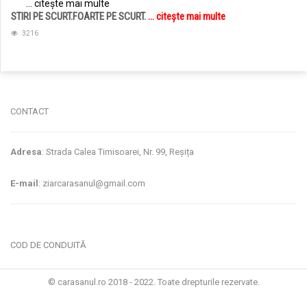
... citește mai multe
STIRI PE SCURT.FOARTE PE SCURT.
... citește mai multe
3216
jucarii copii
magazin copii
CONTACT
Adresa
: Strada Calea Timisoarei, Nr. 99, Reșița
E-mail
: ziarcarasanul@gmail.com
COD DE CONDUITĂ
© carasanul.ro 2018 - 2022. Toate drepturile rezervate.
Administrare WEB