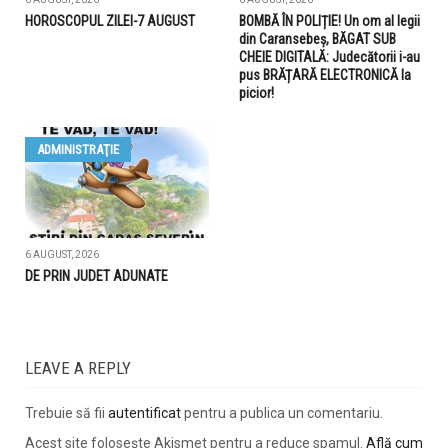
HOROSCOPUL ZILEI-7 AUGUST
BOMBĂ ÎN POLIȚIE! Un om al legii
din Caransebeș, BĂGAT SUB
CHEIE DIGITALĂ: Judecătorii i-au
pus BRĂȚARĂ ELECTRONICĂ la
picior!
ADMINISTRAŢIE
6 AUGUST, 2026
DE PRIN JUDET ADUNATE
LEAVE A REPLY
Trebuie să fii
autentificat
pentru a publica un comentariu.
Acest site folosește Akismet pentru a reduce spamul.
Află cum