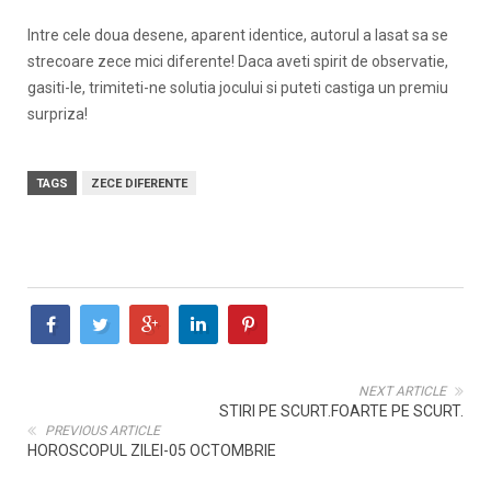
Intre cele doua desene, aparent identice, autorul a lasat sa se
strecoare zece mici diferente! Daca aveti spirit de observatie,
gasiti-le, trimiteti-ne solutia jocului si puteti castiga un premiu
surpriza!
TAGS
ZECE DIFERENTE
NEXT ARTICLE
STIRI PE SCURT.FOARTE PE SCURT.
PREVIOUS ARTICLE
HOROSCOPUL ZILEI-05 OCTOMBRIE