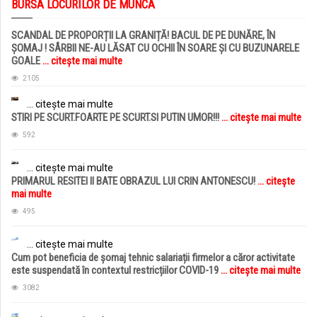
BURSA LOCURILOR DE MUNCA
SCANDAL DE PROPORȚII LA GRANIȚĂ! BACUL DE PE DUNĂRE, ÎN
ȘOMAJ ! SÂRBII NE-AU LĂSAT CU OCHII ÎN SOARE ȘI CU BUZUNARELE
GOALE
... citește mai multe
2105
... citește mai multe
STIRI PE SCURT.FOARTE PE SCURT.SI PUTIN UMOR!!!
... citește mai multe
592
... citește mai multe
PRIMARUL RESITEI II BATE OBRAZUL LUI CRIN ANTONESCU!
... citește
mai multe
495
... citește mai multe
Cum pot beneficia de șomaj tehnic salariații firmelor a căror activitate
este suspendată în contextul restricțiilor COVID-19
... citește mai multe
3082