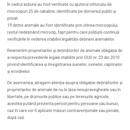
În cadrul acțiunii au fost verificate cu ajutorul cititorului de
microcipuri 25 de cabaline, identificate pe domeniul public și
privat.
19 dintre animale au fost identificate prin citirea microcipului,
restul nedeținând microcip, fapt pentru care polițiștii continuă
verificările în vederea stabilirii legalității deținerii animalelor.
Reamintim proprietarilor și deținătorilor de animale obligația de
a respecta prevederile legale stabilite prin OUG nr. 23 din 2010
privind identificarea și înregistrarea suinelor, ovinelor, caprinelor
și ecvideelor.
De asemenea, atragem atenția asupra obligației deținătorilor și
proprietarilor de animale de nu le lăsa nesupravegheate sau în
libertate, pe drumurile publice sau pe terenurile agricole,
acestea putând prezenta pericol pentru persoane sau bunuri,
caz în care vor fi aplicate măsuri contravenționale sau penale,
după caz.