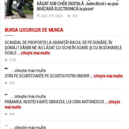
BĂGAT SUB CHEIE DIGITALĂ: Judecătorii i-au pus
BRĂȚARĂ ELECTRONICĂ la picior!
AUG. 6TH, 2026
182
BURSA LOCURILOR DE MUNCA
SCANDAL DE PROPORȚII LA GRANIȚĂ! BACUL DE PE DUNĂRE, ÎN
ȘOMAJ ! SÂRBII NE-AU LĂSAT CU OCHII ÎN SOARE ȘI CU BUZUNARELE
GOALE
... citește mai multe
2105
... citește mai multe
STIRI PE SCURT.FOARTE PE SCURT.SI PUTIN UMOR!!!
... citește mai multe
592
... citește mai multe
PRIMARUL RESITEI II BATE OBRAZUL LUI CRIN ANTONESCU!
... citește
mai multe
496
... citește mai multe