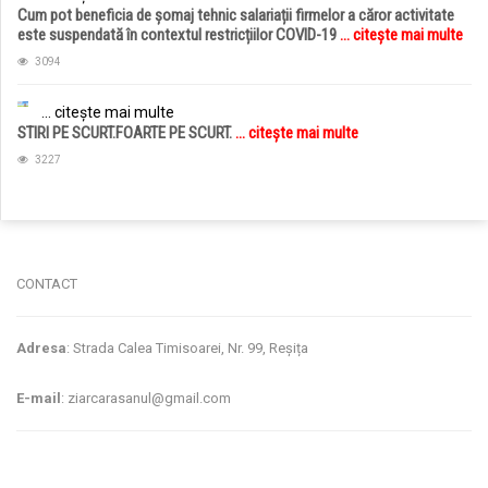
Cum pot beneficia de șomaj tehnic salariații firmelor a căror activitate
este suspendată în contextul restricțiilor COVID-19
... citește mai multe
3094
... citește mai multe
STIRI PE SCURT.FOARTE PE SCURT.
... citește mai multe
3227
jucarii copii
magazin copii
CONTACT
Adresa
: Strada Calea Timisoarei, Nr. 99, Reșița
E-mail
: ziarcarasanul@gmail.com