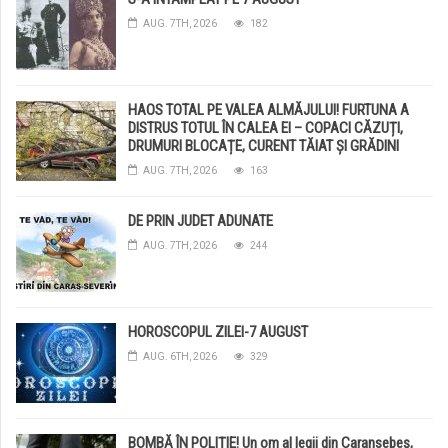
AUG. 7TH, 2026
182
HAOS TOTAL PE VALEA ALMĂJULUI! FURTUNA A
DISTRUS TOTUL ÎN CALEA EI – COPACI CĂZUȚI,
DRUMURI BLOCAȚE, CURENT TĂIAT ȘI GRĂDINI
DISTRUSE DE GRINDINĂ!
AUG. 7TH, 2026
163
DE PRIN JUDET ADUNATE
AUG. 7TH, 2026
244
HOROSCOPUL ZILEI-7 AUGUST
AUG. 6TH, 2026
329
BOMBĂ ÎN POLIȚIE! Un om al legii din Caransebeș,