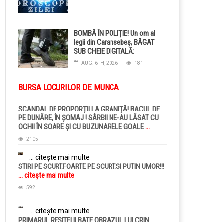
BOMBĂ ÎN POLIȚIE! Un om al
legii din Caransebeș, BĂGAT
SUB CHEIE DIGITALĂ:
Judecătorii i-au pus BRĂȚARĂ
AUG. 6TH, 2026
181
ELECTRONICĂ la picior!
BURSA LOCURILOR DE MUNCA
SCANDAL DE PROPORȚII LA GRANIȚĂ! BACUL DE
PE DUNĂRE, ÎN ȘOMAJ ! SÂRBII NE-AU LĂSAT CU
OCHII ÎN SOARE ȘI CU BUZUNARELE GOALE
...
citește mai multe
2105
... citește mai multe
STIRI PE SCURT.FOARTE PE SCURT.SI PUTIN UMOR!!!
... citește mai multe
592
... citește mai multe
PRIMARUL RESITEI II BATE OBRAZUL LUI CRIN