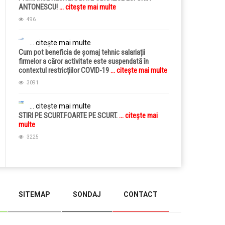
ANTONESCU!
... citește mai multe
496
... citește mai multe
Cum pot beneficia de șomaj tehnic salariații
firmelor a căror activitate este suspendată în
contextul restricțiilor COVID-19
... citește mai multe
3091
... citește mai multe
STIRI PE SCURT.FOARTE PE SCURT.
... citește mai
multe
3225
SITEMAP
SONDAJ
CONTACT