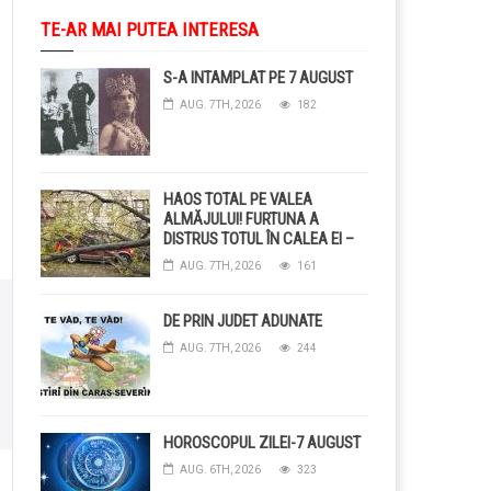
TE-AR MAI PUTEA INTERESA
S-A INTAMPLAT PE 7 AUGUST
AUG. 7TH, 2026
182
HAOS TOTAL PE VALEA
ALMĂJULUI! FURTUNA A
DISTRUS TOTUL ÎN CALEA EI –
COPACI CĂZUȚI, DRUMURI
AUG. 7TH, 2026
161
BLOCAȚE, CURENT TĂIAT ȘI
GRĂDINI DISTRUSE DE
GRINDINĂ!
DE PRIN JUDET ADUNATE
AUG. 7TH, 2026
244
HOROSCOPUL ZILEI-7 AUGUST
AUG. 6TH, 2026
323