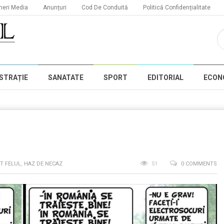
neri Media
Anunțuri
Cod De Conduită
Politică Confidențialitate
STRAȚIE
SANATATE
SPORT
EDITORIAL
ECON
T FELUL
,
HAZ DE NECAZ
51
0 COMMENTS