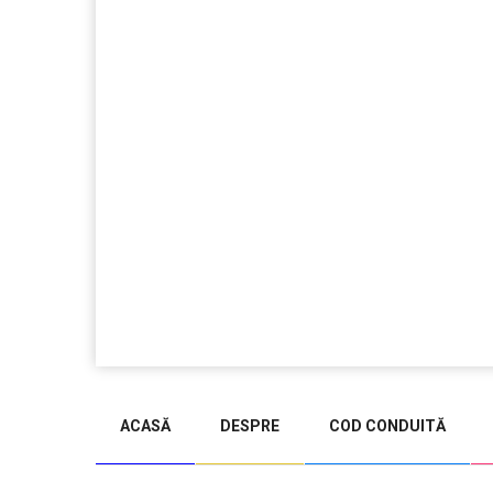
jucarii copii
magazin copii
ACASĂ
DESPRE
COD CONDUITĂ