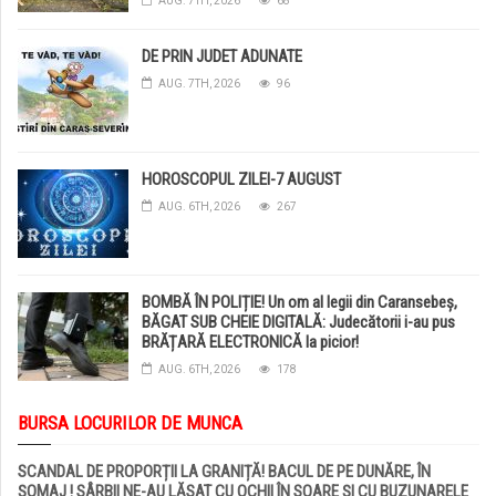
AUG. 7TH, 2026
68
DE PRIN JUDET ADUNATE
AUG. 7TH, 2026
96
HOROSCOPUL ZILEI-7 AUGUST
AUG. 6TH, 2026
267
BOMBĂ ÎN POLIȚIE! Un om al legii din Caransebeș,
BĂGAT SUB CHEIE DIGITALĂ: Judecătorii i-au pus
BRĂȚARĂ ELECTRONICĂ la picior!
AUG. 6TH, 2026
178
BURSA LOCURILOR DE MUNCA
SCANDAL DE PROPORȚII LA GRANIȚĂ! BACUL DE PE DUNĂRE, ÎN
ȘOMAJ ! SÂRBII NE-AU LĂSAT CU OCHII ÎN SOARE ȘI CU BUZUNARELE