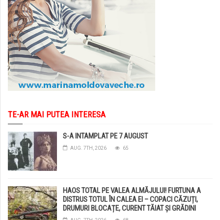
TE-AR MAI PUTEA INTERESA
S-A INTAMPLAT PE 7 AUGUST
AUG. 7TH, 2026
65
HAOS TOTAL PE VALEA ALMĂJULUI! FURTUNA A
DISTRUS TOTUL ÎN CALEA EI – COPACI CĂZUȚI,
DRUMURI BLOCAȚE, CURENT TĂIAT ȘI GRĂDINI
DISTRUSE DE GRINDINĂ!