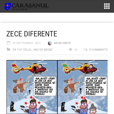
ZECE DIFERENTE
10 SEPTEMBRIE, 2021
MIHAI MATEI
DE TOT FELUL
,
HAZ DE NECAZ
55
0 COMMENTS