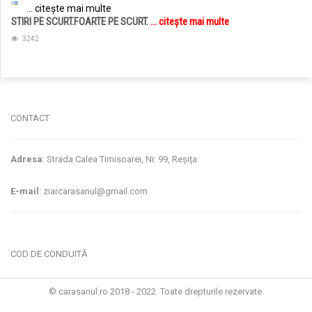
... citește mai multe
STIRI PE SCURT.FOARTE PE SCURT.
... citește mai multe
3242
jucarii copii
magazin copii
CONTACT
Adresa
: Strada Calea Timisoarei, Nr. 99, Reșița
E-mail
: ziarcarasanul@gmail.com
COD DE CONDUITĂ
© carasanul.ro 2018 - 2022. Toate drepturile rezervate.
Administrare WEB