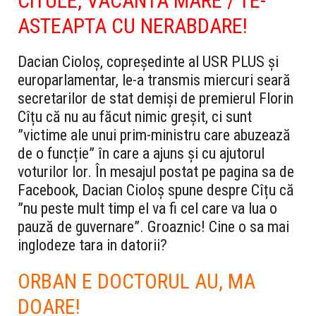
CITULE, VACANTA MARE / TE-
ASTEAPTA CU NERABDARE!
Dacian Cioloș, copreședinte al USR PLUS și
europarlamentar, le-a transmis miercuri seară
secretarilor de stat demiși de premierul Florin
Cîțu că nu au făcut nimic greșit, ci sunt
”victime ale unui prim-ministru care abuzează
de o funcție” în care a ajuns și cu ajutorul
voturilor lor. În mesajul postat pe pagina sa de
Facebook, Dacian Cioloș spune despre Cîțu că
”nu peste mult timp el va fi cel care va lua o
pauză de guvernare”. Groaznic! Cine o sa mai
inglodeze tara in datorii?
ORBAN E DOCTORUL AU, MA
DOARE!