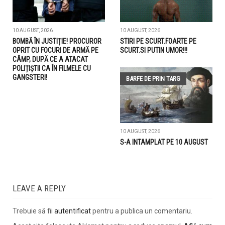
10 AUGUST, 2026
10 AUGUST, 2026
BOMBĂ ÎN JUSTIȚIE! PROCUROR
STIRI PE SCURT.FOARTE PE
OPRIT CU FOCURI DE ARMĂ PE
SCURT.SI PUTIN UMOR!!!
CÂMP, DUPĂ CE A ATACAT
POLIȚIȘTII CA ÎN FILMELE CU
GANGSTERI!
BARFE DE PRIN TARG
10 AUGUST, 2026
S-A INTAMPLAT PE 10 AUGUST
LEAVE A REPLY
Trebuie să fii
autentificat
pentru a publica un comentariu.