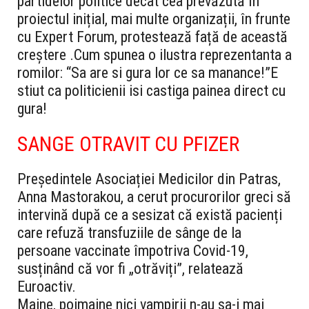
partidelor politice decât cea prevăzută în
proiectul inițial, mai multe organizații, în frunte
cu Expert Forum, protestează față de această
creștere .Cum spunea o ilustra reprezentanta a
romilor: “Sa are si gura lor ce sa manance!”E
stiut ca politicienii isi castiga painea direct cu
gura!
SANGE OTRAVIT CU PFIZER
Președintele Asociației Medicilor din Patras,
Anna Mastorakou, a cerut procurorilor greci să
intervină după ce a sesizat că există pacienți
care refuză transfuziile de sânge de la
persoane vaccinate împotriva Covid-19,
susținând că vor fi „otrăviți”, relatează
Euroactiv.
Maine, poimaine nici vampirii n-au sa-i mai