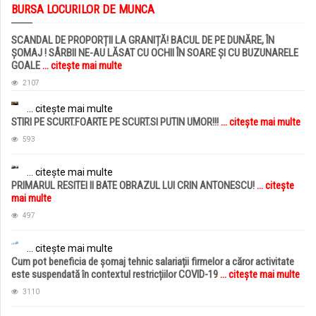
BURSA LOCURILOR DE MUNCA
SCANDAL DE PROPORȚII LA GRANIȚĂ! BACUL DE PE DUNĂRE, ÎN
ȘOMAJ ! SÂRBII NE-AU LĂSAT CU OCHII ÎN SOARE ȘI CU BUZUNARELE
GOALE
... citește mai multe
2107
... citește mai multe
STIRI PE SCURT.FOARTE PE SCURT.SI PUTIN UMOR!!!
... citește mai multe
593
... citește mai multe
PRIMARUL RESITEI II BATE OBRAZUL LUI CRIN ANTONESCU!
... citește
mai multe
497
... citește mai multe
Cum pot beneficia de șomaj tehnic salariații firmelor a căror activitate
este suspendată în contextul restricțiilor COVID-19
... citește mai multe
3110