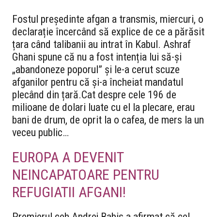
Fostul președinte afgan a transmis, miercuri, o
declarație încercând să explice de ce a părăsit
țara când talibanii au intrat în Kabul. Ashraf
Ghani spune că nu a fost intenția lui să-și
„abandoneze poporul” și le-a cerut scuze
afganilor pentru că și-a încheiat mandatul
plecând din țară.Cat despre cele 196 de
milioane de dolari luate cu el la plecare, erau
bani de drum, de oprit la o cafea, de mers la un
veceu public…
EUROPA A DEVENIT
NEINCAPATOARE PENTRU
REFUGIATII AFGANI!
Premierul ceh Andrej Babis a afirmat că cel