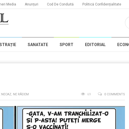
neri Media
Anunțuri
Cod De Conduită
Politică Confidențialitate
STRAȚIE
SANATATE
SPORT
EDITORIAL
ECON
E NECAZ
,
NE RÂDEM
69
0 COMMENTS