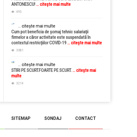
ANTONESCU!
... citește mai multe
495
... citește mai multe
Cum pot beneficia de șomaj tehnic salariații
firmelor a căror activitate este suspendată în
contextul restricțiilor COVID-19
... citește mai multe
3081
... citește mai multe
STIRI PE SCURT.FOARTE PE SCURT.
... citește mai
multe
3214
SITEMAP
SONDAJ
CONTACT