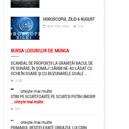
HOROSCOPUL ZILEI-6 AUGUST
AUG. 5TH, 2026
313
BURSA LOCURILOR DE MUNCA
SCANDAL DE PROPORȚII LA GRANIȚĂ! BACUL DE
PE DUNĂRE, ÎN ȘOMAJ ! SÂRBII NE-AU LĂSAT CU
OCHII ÎN SOARE ȘI CU BUZUNARELE GOALE
...
citește mai multe
2105
... citește mai multe
STIRI PE SCURT.FOARTE PE SCURT.SI PUTIN UMOR!!!
... citește mai multe
592
... citește mai multe
PRIMARUL RESITEI II BATE OBRAZUL LUI CRIN