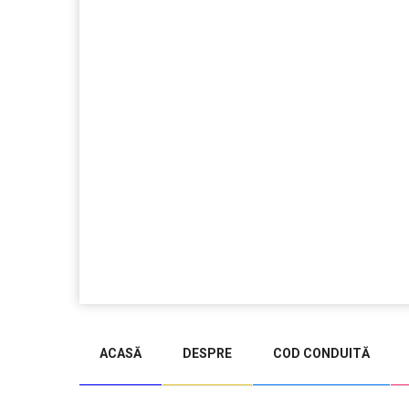
jucarii copii
magazin copii
ACASĂ
DESPRE
COD CONDUITĂ