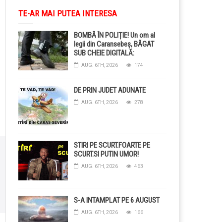
TE-AR MAI PUTEA INTERESA
BOMBĂ ÎN POLIȚIE! Un om al
legii din Caransebeș, BĂGAT
SUB CHEIE DIGITALĂ:
Judecătorii i-au pus BRĂȚARĂ
AUG. 6TH, 2026
174
ELECTRONICĂ la picior!
DE PRIN JUDET ADUNATE
AUG. 6TH, 2026
278
STIRI PE SCURT.FOARTE PE
SCURT.SI PUTIN UMOR!
AUG. 6TH, 2026
463
S-A INTAMPLAT PE 6 AUGUST
AUG. 6TH, 2026
166