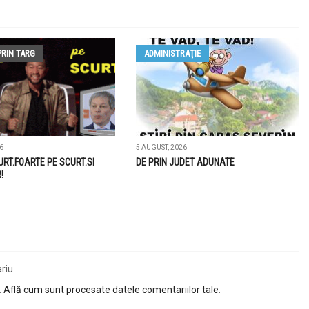
PRIN TARG
ADMINISTRAŢIE
6
5 AUGUST, 2026
URT.FOARTE PE SCURT.SI
DE PRIN JUDET ADUNATE
!
riu.
.
Află cum sunt procesate datele comentariilor tale
.