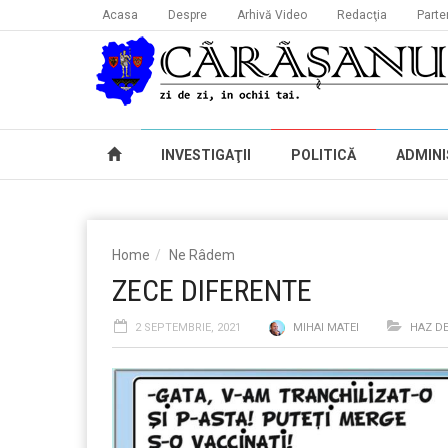
Acasa
Despre
Arhivă Video
Redacţia
Parte
INVESTIGAŢII
POLITICĂ
ADMINI
Home
Ne Râdem
ZECE DIFERENTE
2 SEPTEMBRIE, 2021
MIHAI MATEI
HAZ D