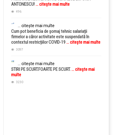
ANTONESCU!
... citește mai multe
496
... citește mai multe
Cum pot beneficia de șomaj tehnic salariații
firmelor a căror activitate este suspendată în
contextul restricțiilor COVID-19
... citește mai multe
3097
... citește mai multe
STIRI PE SCURT.FOARTE PE SCURT.
... citește mai
multe
3230