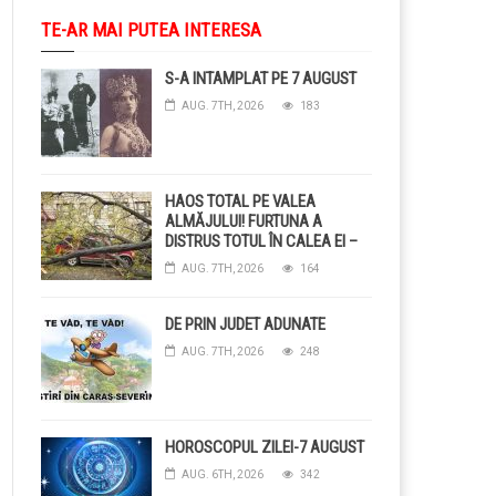
TE-AR MAI PUTEA INTERESA
S-A INTAMPLAT PE 7 AUGUST
AUG. 7TH, 2026
183
HAOS TOTAL PE VALEA
ALMĂJULUI! FURTUNA A
DISTRUS TOTUL ÎN CALEA EI –
COPACI CĂZUȚI, DRUMURI
AUG. 7TH, 2026
164
BLOCAȚE, CURENT TĂIAT ȘI
GRĂDINI DISTRUSE DE
GRINDINĂ!
DE PRIN JUDET ADUNATE
AUG. 7TH, 2026
248
HOROSCOPUL ZILEI-7 AUGUST
AUG. 6TH, 2026
342