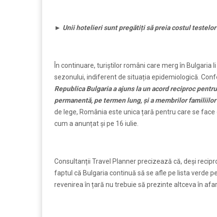
►
Unii hotelieri sunt pregătiți să preia costul testel
În continuare, turiștilor români care merg în Bulgaria li
sezonului, indiferent de situația epidemiologică. Con
Republica Bulgaria a ajuns la un acord reciproc pentru 
permanentă, pe termen lung, și a membrilor familiilor l
de lege, România este unica țară pentru care se face o
cum a anunțat și pe 16 iulie.
Consultanții Travel Planner precizează că, deși reciproc
faptul că Bulgaria continuă să se afle pe lista verde p
revenirea în țară nu trebuie să prezinte altceva în afar