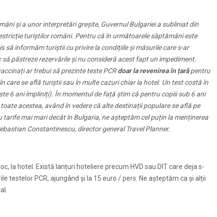
omâni și a unor interpretări greșite, Guvernul Bulgariei a subliniat din
estricție turiștilor români. Pentru că în următoarele săptămâni este
s să informăm turiștii cu privire la condițiile și măsurile care s-ar
c să păstreze rezervările și nu consideră acest fapt un impediment.
vaccinați ar trebui să prezinte teste PCR
doar la revenirea în țară
pentru
n care se află turiștii sau în multe cazuri chiar la hotel. Un test costă în
e 6 ani împliniți). În momentul de față știm că pentru copiii sub 6 ani
toate acestea, având în vedere că alte destinații populare se află pe
 cu tarife mai mari decât în Bulgaria, ne așteptăm cel puțin la menținerea
 Sebastian Constantinescu, director general Travel Planner.
loc, la hotel. Există lanțuri hoteliere precum HVD sau DIT care deja s-
ile testelor PCR, ajungând și la 15 euro / pers. Ne așteptăm ca și alții
al.