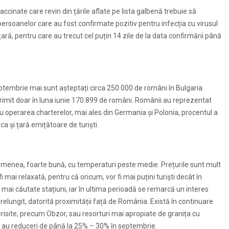
ccinate care revin din țările aflate pe lista galbenă trebuie să
 persoanelor care au fost confirmate pozitiv pentru infecția cu virusul
țară, pentru care au trecut cel puțin 14 zile de la data confirmării până
 septembrie mai sunt așteptați circa 250.000 de români în Bulgaria.
a primit doar în luna iunie 170.899 de români. Românii au reprezentat
tă cu operarea charterelor, mai ales din Germania și Polonia, procentul a
a și țară emițătoare de turiști.
enea, foarte bună, cu temperaturi peste medie. Prețurile sunt mult
i mai relaxată, pentru că oricum, vor fi mai puțini turiști decât în
ai căutate stațiuni, iar în ultima perioadă se remarcă un interes
elungit, datorită proximității față de România. Există în continuare
 aerisite, precum Obzor, sau resorturi mai apropiate de granița cu
e au reduceri de până la 25% – 30% în septembrie.