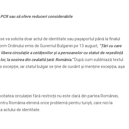
or PCR sau să ofere reduceri considerabile
 se va solicita doar actul de identitate sau pașaportul până la finalul
form Ordinului emis de Guvernul Bulgariei pe 13 august,
”Țări cu care
libera circulație a cetățenilor și a persoanelor cu statut de reședință
or, la sosirea din cealaltă țară: România.”
După cum subliniază textul
 excepție, iar statul bulgar se ține de cuvânt și menține excepția, așa
itatea circulației fără restricții nu este clară din partea României,
entru România elimină orice problemă pentru turiști, care nici la
a actului de identitate.