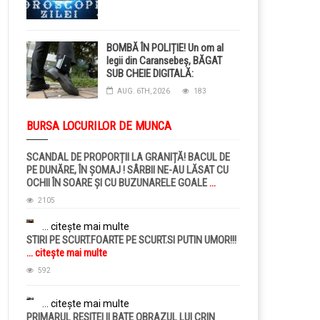
BOMBĂ ÎN POLIȚIE! Un om al
legii din Caransebeș, BĂGAT
SUB CHEIE DIGITALĂ:
Judecătorii i-au pus BRĂȚARĂ
AUG. 6TH, 2026
183
ELECTRONICĂ la picior!
BURSA LOCURILOR DE MUNCA
SCANDAL DE PROPORȚII LA GRANIȚĂ! BACUL DE
PE DUNĂRE, ÎN ȘOMAJ ! SÂRBII NE-AU LĂSAT CU
OCHII ÎN SOARE ȘI CU BUZUNARELE GOALE
...
citește mai multe
2105
... citește mai multe
STIRI PE SCURT.FOARTE PE SCURT.SI PUTIN UMOR!!!
... citește mai multe
592
... citește mai multe
PRIMARUL RESITEI II BATE OBRAZUL LUI CRIN