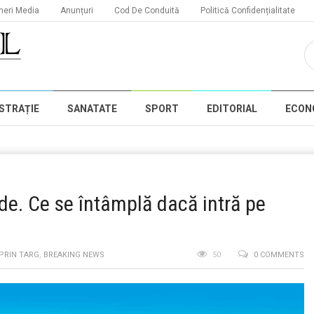
neri Media
Anunțuri
Cod De Conduită
Politică Confidențialitate
STRAȚIE
SANATATE
SPORT
EDITORIAL
ECON
de. Ce se întâmplă dacă intră pe
 PRIN TARG
,
BREAKING NEWS
50
0 COMMENTS