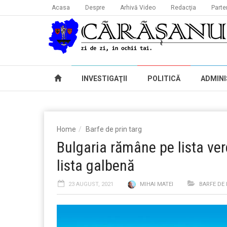
Acasa
Despre
Arhivă Video
Redacţia
Parte
INVESTIGAŢII
POLITICĂ
ADMINI
Home
Barfe de prin targ
Bulgaria rămâne pe lista ver
lista galbenă
23 AUGUST, 2021
MIHAI MATEI
BARFE DE