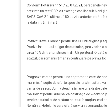
Conform
Hotărârii nr. 51 / 26.07.2021
, persoanele neva
prezinte un test PCR, cu excepția copiilor sub 6 ani și
SARS-CoV-2 în ultimele 180 de zile anterior intrării în 
la data intrării în țară.
Potrivit Travel Planner, pentru finalul lunii august și
Potrivit Institutului bulgar de statistică, țara vecină 
circa 40% dintre turiștii sosiți din UE pe litoral. O da
scăzut, dar românii rămân în continuare pe primul loc c
Prognoza meteo pentru luna septembrie este, de asem
mai mici, însoțite de oferte speciale iar atmosfera va f
vârful de sezon. Sunny Beach rămâne una dintre cele m
mai ridicat pentru Albena, ca destinație de weekend pr
tendința turiștilor de a căuta hoteluri în stațiuni mai
România. Hotelurile care oferă servicii recomandabil