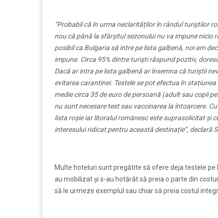
”Probabil că în urma neclarităților în rândul turiștilor r
nou că până la sfârșitul sezonului nu va impune nicio r
posibil ca Bulgaria să intre pe lista galbenă, noi am deci
impune. Circa 95% dintre turiști răspund pozitiv, dores
Dacă ar intra pe lista galbenă ar însemna că turiștii ne
evitarea carantinei. Testele se pot efectua în stațiunea î
medie circa 35 de euro de persoană (adult sau copii pest
nu sunt necesare test sau vaccinarea la întoarcere. Cu 
lista roșie iar litoralul românesc este suprasolicitat și
interesului ridicat pentru această destinație”, declară
Multe hoteluri sunt pregătite să ofere deja testele pe 
au mobilizat și s-au hotărât să preia o parte din costur
să le urmeze exemplul sau chiar să preia costul integr