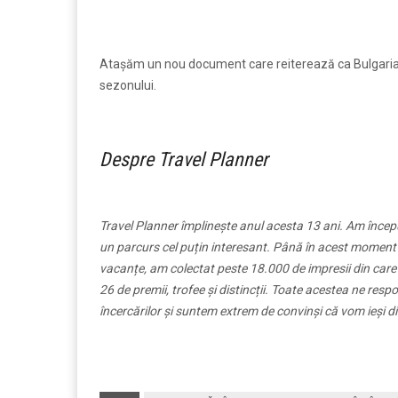
Atașăm un nou document care reiterează ca Bulgaria nu
sezonului.
Despre Travel Planner
Travel Planner împlinește anul acesta 13 ani. Am începu
un parcurs cel puțin interesant. Până în acest moment
vacanțe, am colectat peste 18.000 de impresii din care
26 de premii, trofee și distincții. Toate acestea ne res
încercărilor și suntem extrem de convinși că vom ieși d