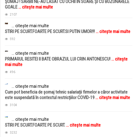
ȘOMAJ ! SÂRBII NE-AU LĂSAT CU OCHII ÎN SOARE ȘI CU BUZUNARELE
GOALE
... citește mai multe
2107
... citește mai multe
STIRI PE SCURT.FOARTE PE SCURT.SI PUTIN UMOR!!!
... citește mai multe
592
... citește mai multe
PRIMARUL RESITEI II BATE OBRAZUL LUI CRIN ANTONESCU!
... citește
mai multe
496
... citește mai multe
Cum pot beneficia de șomaj tehnic salariații firmelor a căror activitate
este suspendată în contextul restricțiilor COVID-19
... citește mai multe
3104
... citește mai multe
STIRI PE SCURT.FOARTE PE SCURT.
... citește mai multe
3232