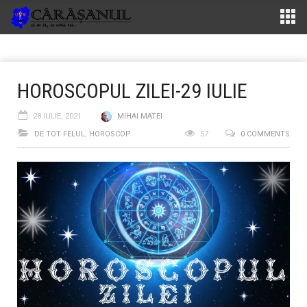
HOROSCOPUL ZILEI-29 IULIE
28 IULIE, 2021
MIHAI MATEI
DE TOT FELUL
,
HOROSCOP
57
0 COMMENTS