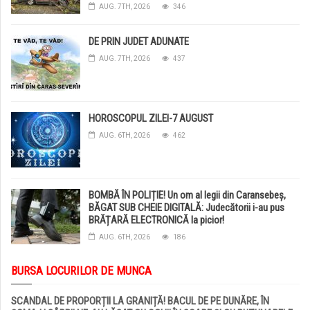
DISTRUSE DE GRINDINĂ!
AUG. 7TH, 2026
346
DE PRIN JUDET ADUNATE
AUG. 7TH, 2026
437
HOROSCOPUL ZILEI-7 AUGUST
AUG. 6TH, 2026
462
BOMBĂ ÎN POLIȚIE! Un om al legii din Caransebeș,
BĂGAT SUB CHEIE DIGITALĂ: Judecătorii i-au pus
BRĂȚARĂ ELECTRONICĂ la picior!
AUG. 6TH, 2026
186
BURSA LOCURILOR DE MUNCA
SCANDAL DE PROPORȚII LA GRANIȚĂ! BACUL DE PE DUNĂRE, ÎN