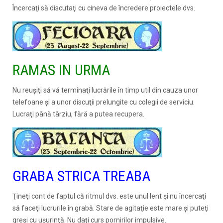
Încercaţi să discutaţi cu cineva de încredere proiectele dvs.
RAMAS IN URMA
Nu reuşiţi să vă terminaţi lucrările în timp util din cauza unor
telefoane şi a unor discuţii prelungite cu colegii de serviciu.
Lucraţi până târziu, fără a putea recupera.
GRABA STRICA TREABA
Ţineţi cont de faptul că ritmul dvs. este unul lent şi nu încercaţi
să faceţi lucrurile în grabă. Stare de agitaţie este mare şi puteţi
greşi cu uşurinţă. Nu daţi curs pornirilor impulsive.