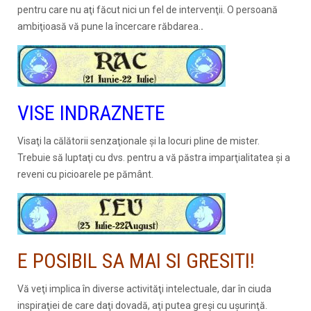
pentru care nu aţi făcut nici un fel de intervenţii. O persoană
ambiţioasă vă pune la încercare răbdarea.
.
VISE INDRAZNETE
Visaţi la călătorii senzaţionale şi la locuri pline de mister.
Trebuie să luptaţi cu dvs. pentru a vă păstra imparţialitatea şi a
reveni cu picioarele pe pământ.
E POSIBIL SA MAI SI GRESITI!
Vă veţi implica în diverse activităţi intelectuale, dar în ciuda
inspiraţiei de care daţi dovadă, aţi putea greşi cu uşurinţă.