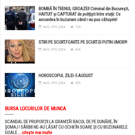
BOMBĂ ÎN TRENUL GROAZEI! Criminal din București,
HAITUIT și CAPTURAT de polițiști între stații: Ce
ascundea în buzunare când i-au pus cătușele!
AUG. 5TH, 2026
159
STIRI PE SCURT.FOARTE PE SCURT.SI PUTIN UMOR!!!
AUG. 5TH, 2026
454
HOROSCOPUL ZILEI-5 AUGUST
AUG. 4TH, 2026
395
BURSA LOCURILOR DE MUNCA
SCANDAL DE PROPORȚII LA GRANIȚĂ! BACUL DE PE DUNĂRE, ÎN
ȘOMAJ ! SÂRBII NE-AU LĂSAT CU OCHII ÎN SOARE ȘI CU BUZUNARELE
GOALE
... citește mai multe