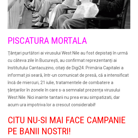
PISCATURA MORTALA
Ţânţari purtători ai virusului West Nile au fost depistaţi în urmă
cu câteva zile în Bucureşti, au confirmat reprezentanți ai
Institutului Cantacuzino, citați de Digi24. Primăria Capitalei a
informat joi seară, într-un comunicat de presă, că a intensificat
încă de miercuri, 21 iulie, tratamentele de combatere a
țânțarilor în zonele în care s-a semnalat prezența virusului
West Nile. Nici inainte tantarii nu prea erau simpatizati, dar
acum ura impotriva lor a crescut considerabil!
CITU NU-SI MAI FACE CAMPANIE
PE BANII NOSTRI!