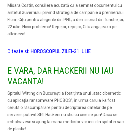
Mioara Costin, consiliera acuzată că a semnat documentul cu
antetul Guvernului privind strategia de campanie a premierului
Florin Cîțu pentru alegerile din PNL, a demisionat din funcție joi,
22 iulie. Nicio problema! Repejor, repejor, Citu angajeaza pe
altcineva!
Citeste si:
HOROSCOPUL ZILEI-31 IULIE
E VARA, DAR HACKERII NU IAU
VACANTA!
Spitalul Witting din București a fost ținta unui „atac cibernetic
cu aplicația ransomware PHOBOS”, în urma căruia i-a fost
cerută o răscumpărare pentru decriptarea datelor de pe
servere, potrivit SRI. Hackerii nu stiu cu cine se pun! Daca se
imbolnavesc si ajung la mana medicilor vor iesi din spital in saci
de plastic!