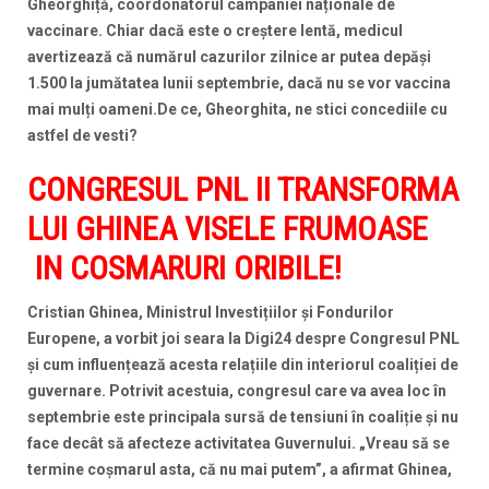
Gheorghiță, coordonatorul campaniei naționale de
vaccinare. Chiar dacă este o creștere lentă, medicul
avertizează că numărul cazurilor zilnice ar putea depăși
1.500 la jumătatea lunii septembrie, dacă nu se vor vaccina
mai mulți oameni.De ce, Gheorghita, ne stici concediile cu
astfel de vesti?
CONGRESUL PNL II TRANSFORMA
LUI GHINEA VISELE FRUMOASE
IN COSMARURI ORIBILE!
Cristian Ghinea, Ministrul Investițiilor și Fondurilor
Europene, a vorbit joi seara la Digi24 despre Congresul PNL
și cum influențează acesta relațiile din interiorul coaliției de
guvernare. Potrivit acestuia, congresul care va avea loc în
septembrie este principala sursă de tensiuni în coaliție și nu
face decât să afecteze activitatea Guvernului. „Vreau să se
termine coșmarul asta, că nu mai putem”, a afirmat Ghinea,