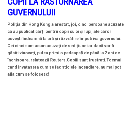
COPII LA RASTURNAREA
GUVERNULUI!
Poliția din Hong Kong a arestat, joi, cinci persoane acuzate
că au publicat cărți pentru copii cu oi și lupi, ale căror
povești îndeamnă la ură și răzvrătire împotriva guvernului.
Cei cinci sunt acum acuzați de sedițiune iar dacă vor fi
găsiți vinovați, putea primi o pedeapsă de până la 2 ani de
închisoare, relatează Reuters.Copiii sunt frustrati.Tocmai
cand invatasera cum se fac sticlele incendiare, nu mai pot
afla cum se folosesc!