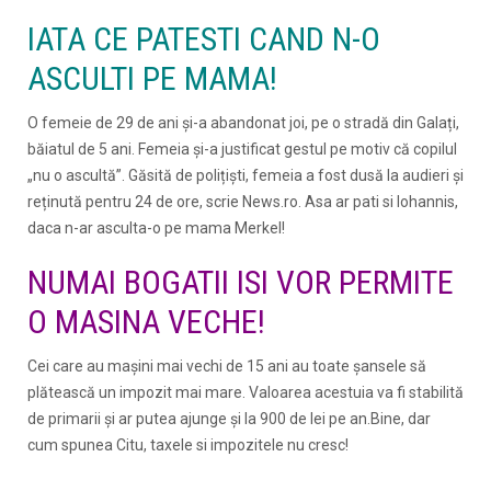
IATA CE PATESTI CAND N-O
ASCULTI PE MAMA!
O femeie de 29 de ani și-a abandonat joi, pe o stradă din Galați,
băiatul de 5 ani. Femeia și-a justificat gestul pe motiv că copilul
„nu o ascultă”. Găsită de polițiști, femeia a fost dusă la audieri și
reținută pentru 24 de ore, scrie News.ro. Asa ar pati si Iohannis,
daca n-ar asculta-o pe mama Merkel!
NUMAI BOGATII ISI VOR PERMITE
O MASINA VECHE!
Cei care au maşini mai vechi de 15 ani au toate şansele să
plătească un impozit mai mare. Valoarea acestuia va fi stabilită
de primarii şi ar putea ajunge şi la 900 de lei pe an.Bine, dar
cum spunea Citu, taxele si impozitele nu cresc!