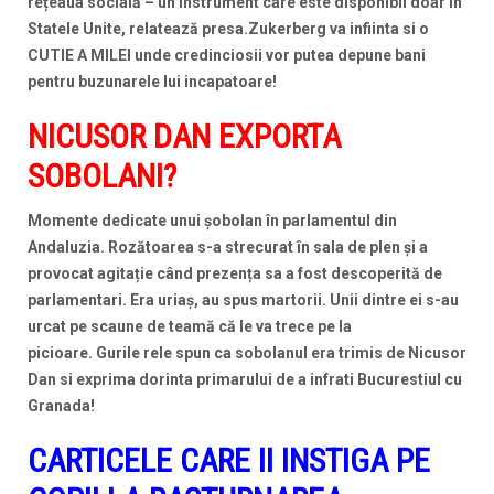
rețeaua socială – un instrument care este disponibil doar în
Statele Unite, relatează presa.Zukerberg va infiinta si o
CUTIE A MILEI unde credinciosii vor putea depune bani
pentru buzunarele lui incapatoare!
NICUSOR DAN EXPORTA
SOBOLANI?
Momente dedicate unui șobolan în parlamentul din
Andaluzia. Rozătoarea s-a strecurat în sala de plen și a
provocat agitație când prezența sa a fost descoperită de
parlamentari. Era uriaș, au spus martorii. Unii dintre ei s-au
urcat pe scaune de teamă că le va trece pe la
picioare. Gurile rele spun ca sobolanul era trimis de Nicusor
Dan si exprima dorinta primarului de a infrati Bucurestiul cu
Granada!
CARTICELE CARE II INSTIGA PE