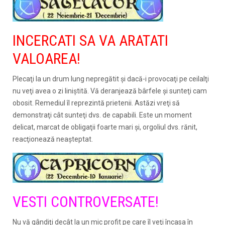
INCERCATI SA VA ARATATI
VALOAREA!
Plecaţi la un drum lung nepregătit şi dacă-i provocaţi pe ceilalţi
nu veţi avea o zi liniştită. Vă deranjează bârfele şi sunteţi cam
obosit. Remediul îl reprezintă prietenii. Astăzi vreţi să
demonstraţi cât sunteţi dvs. de capabili. Este un moment
delicat, marcat de obligaţii foarte mari şi, orgoliul dvs. rănit,
reacţionează neaşteptat.
VESTI CONTROVERSATE!
Nu vă gândiţi decât la un mic profit pe care îl veţi încasa în