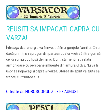
REUSITI SA IMPACATI CAPRA CU
VARZA!
Întreaga dvs. energie va fi investită în urgenţele familiei. Chiar
dacă primiţi şi reproşuri din partea rudelor vreţi să fiţi siguri că
cei dragi nu duc lipsă de nimic. Doriţi să menţineţi relaţii
armonioase cu persoane influente din anturajul dvs. Nu va fi
uşor să împăcaţi şi capra şi varza. Starea de spirit vă ajută să
treceţi cu fruntea sus.
Citeste si:
HOROSCOPUL ZILEI-7 AUGUST