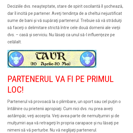
Deciziile dvs. neaşteptate, stare de spirit oscilantă îl şochează,
dar îl incită pe partener. Aveţi tendinţa de a cheltui nejustificat
sume de bani şi vă supăraţi partenerul. Trebuie să vă străduiţi
să faceţi o delimitare strictă între cele două domenii ale vieţii
dvs. – casă şi serviciu. Nu lăsaţi ca unul să-l influenţeze pe
celălalt.
PARTENERUL VA FI PE PRIMUL
LOC!
Partenerul vă provoacă la o plimbare, un sport sau cel puţin o
întâlnire cu prietenii apropiaţi. Cum nici dvs. nu prea aveţi
astâmpăr, veţi accepta. Veţi avea parte de nemulţumiri şi de
mulţumiri aşa vă retrageţi în propria carapace şi nu lăsaţi pe
nimeni să vă perturbe. Nu vă neglijaţi partenerul.