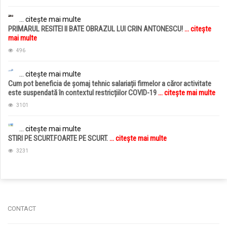
... citește mai multe
PRIMARUL RESITEI II BATE OBRAZUL LUI CRIN ANTONESCU!
... citește
mai multe
496
... citește mai multe
Cum pot beneficia de șomaj tehnic salariații firmelor a căror activitate
este suspendată în contextul restricțiilor COVID-19
... citește mai multe
3101
... citește mai multe
STIRI PE SCURT.FOARTE PE SCURT.
... citește mai multe
3231
jucarii copii
magazin copii
CONTACT