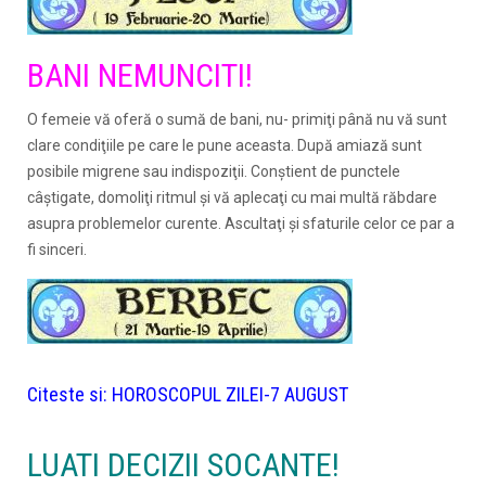
BANI NEMUNCITI!
O femeie vă oferă o sumă de bani, nu- primiţi până nu vă sunt
clare condiţiile pe care le pune aceasta. După amiază sunt
posibile migrene sau indispoziţii. Conştient de punctele
câştigate, domoliţi ritmul şi vă aplecaţi cu mai multă răbdare
asupra problemelor curente. Ascultaţi şi sfaturile celor ce par a
fi sinceri.
Citeste si:
HOROSCOPUL ZILEI-7 AUGUST
LUATI DECIZII SOCANTE!