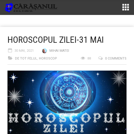
HOROSCOPUL ZILEI-31 MAI
30 MAI, 2021
MIHAI MATEI
DE TOT FELUL
,
HOROSCOP
88
0 COMMENTS