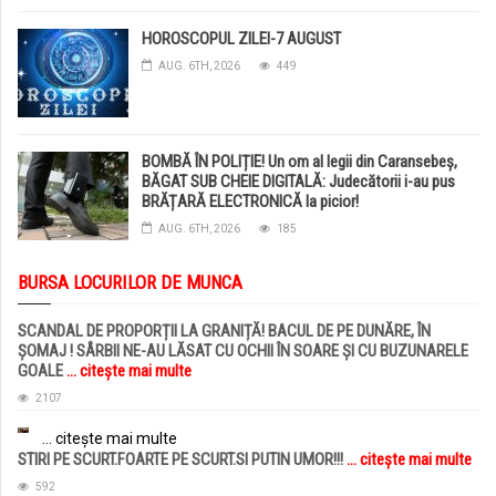
HOROSCOPUL ZILEI-7 AUGUST
AUG. 6TH, 2026
449
BOMBĂ ÎN POLIȚIE! Un om al legii din Caransebeș,
BĂGAT SUB CHEIE DIGITALĂ: Judecătorii i-au pus
BRĂȚARĂ ELECTRONICĂ la picior!
AUG. 6TH, 2026
185
BURSA LOCURILOR DE MUNCA
SCANDAL DE PROPORȚII LA GRANIȚĂ! BACUL DE PE DUNĂRE, ÎN
ȘOMAJ ! SÂRBII NE-AU LĂSAT CU OCHII ÎN SOARE ȘI CU BUZUNARELE
GOALE
... citește mai multe
2107
... citește mai multe
STIRI PE SCURT.FOARTE PE SCURT.SI PUTIN UMOR!!!
... citește mai multe
592