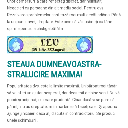
unor demersuri la care reflectaţi discret, dar neliniştiţi.
Negocieri cu persoane din alt mediu social. Pentru dvs.
Rezolvarea problemelor contează mai mult decât odihna. Până
la un punct aveţi dreptate. Este bine că vă susţineţi cu tărie
opiniile pentru a câştiga bătălia.
STEAUA DUMNEAVOASTRA-
STRALUCIRE MAXIMA!
Popularitatea dvs. este la limita maximă. Un bărbat mai tânăr
vă va oferi un ajutor nesperat, dar deosebit de bine venit. Nu vă
pripiţi şi acţionaţi cu mare prudenţă. Chiar dacă vi se pare că
părinţii nu au dreptate, ar fi mai bine să faceţi ca ei. Şi apoi, nu
ajungeţi nicăieri dacă aţi discuta în contradictoriu. Se produc
unele schimbări.
.