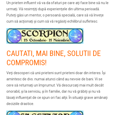
Un prieten influent vă va da sfaturi pe care aţi face bine să nu le
urmaţi. Vă resimţiţi după experienţele din ultima perioadă.
Puteţi găsi un mentor, o persoană specială, care să vă înveţe
cum să acţionaţi şi cum să vă regăsiţi echilibrul sufletesc.
CAUTATI, MAI BINE, SOLUTII DE
COMPROMIS!
Veţi descoperi că unii prieteni sunt prieteni doar din interes. Îşi
amintesc de dvs. numai atunci când au nevoie de bani. Vi se
cere să returnaţi un împrumut. Vă descurcaţi mai mult decât
onorabil, şi la serviciu, şi în familie, dar nu vă grăbiţi şi nu vă
lăsaţi influenţat de ce spun ori fac alţii. În situaţii grave amânaţi
deciziile drastice.