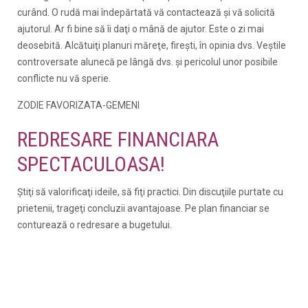
curând. O rudă mai îndepărtată vă contactează şi vă solicită
ajutorul. Ar fi bine să îi daţi o mână de ajutor. Este o zi mai
deosebită. Alcătuiţi planuri măreţe, fireşti, în opinia dvs. Veştile
controversate alunecă pe lângă dvs. şi pericolul unor posibile
conflicte nu vă sperie.
ZODIE FAVORIZATA-GEMENI
REDRESARE FINANCIARA
SPECTACULOASA!
Ştiţi să valorificaţi ideile, să fiţi practici. Din discuţiile purtate cu
prietenii, trageţi concluzii avantajoase. Pe plan financiar se
conturează o redresare a bugetului.