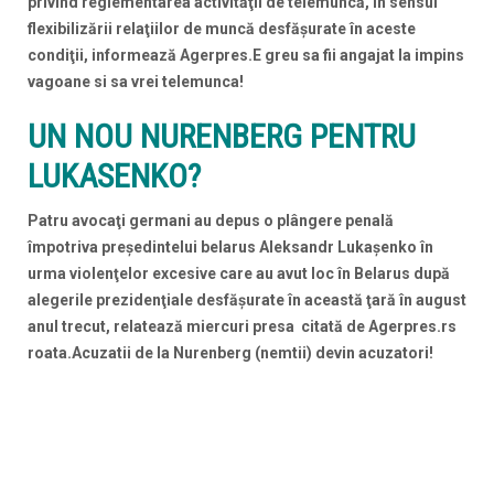
privind reglementarea activităţii de telemuncă, în sensul
flexibilizării relaţiilor de muncă desfăşurate în aceste
condiţii, informează Agerpres.E greu sa fii angajat la impins
vagoane si sa vrei telemunca!
UN NOU NURENBERG PENTRU
LUKASENKO?
Patru avocaţi germani au depus o plângere penală
împotriva preşedintelui belarus Aleksandr Lukaşenko în
urma violenţelor excesive care au avut loc în Belarus după
alegerile prezidenţiale desfăşurate în această ţară în august
anul trecut, relatează miercuri presa citată de Agerpres.rs
roata.Acuzatii de la Nurenberg (nemtii) devin acuzatori!