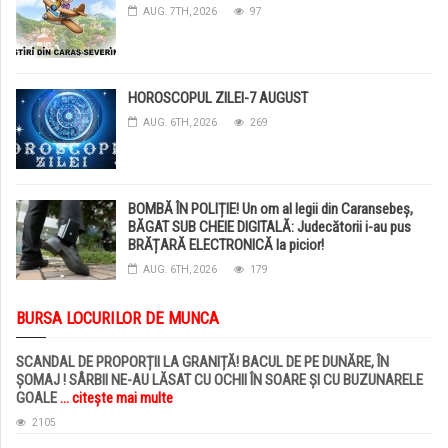
AUG. 7TH, 2026
97
HOROSCOPUL ZILEI-7 AUGUST
AUG. 6TH, 2026
269
BOMBĂ ÎN POLIȚIE! Un om al legii din Caransebeș,
BĂGAT SUB CHEIE DIGITALĂ: Judecătorii i-au pus
BRĂȚARĂ ELECTRONICĂ la picior!
AUG. 6TH, 2026
179
BURSA LOCURILOR DE MUNCA
SCANDAL DE PROPORȚII LA GRANIȚĂ! BACUL DE PE DUNĂRE, ÎN
ȘOMAJ ! SÂRBII NE-AU LĂSAT CU OCHII ÎN SOARE ȘI CU BUZUNARELE
GOALE
... citește mai multe
2105