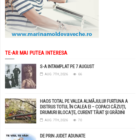
TE-AR MAI PUTEA INTERESA
S-A INTAMPLAT PE 7 AUGUST
AUG. 7TH, 2026
66
HAOS TOTAL PE VALEA ALMĂJULUI! FURTUNA A
DISTRUS TOTUL ÎN CALEA EI – COPACI CĂZUȚI,
DRUMURI BLOCAȚE, CURENT TĂIAT ȘI GRĂDINI
DISTRUSE DE GRINDINĂ!
AUG. 7TH, 2026
70
DE PRIN JUDET ADUNATE