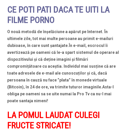
CE POTI PATI DACA TE UITI LA
FILME PORNO
O nouă metodă de înșelăciune a apărut pe Internet. În
ultimele zile, tot mai multe persoane au primit e-mailuri
dubioase, în care sunt șantajate.
În e-mail, escrocul îi
avertizează pe oameni că le-a spart sistemul de operare al
dispozitivului și că deține imagini și filmări
compromițătoare cu aceștia. Individul mai susține că are
toate adresele de e-mail ale cunoscuților și că, dacă
persoana în cauză nu face ”plata” în monede virtuale
(Bitcoin), în 24 de ore, va trimite tuturor imaginile.Asta-I
obliga pe oameni sa se uite numai la Pro Tv ca nu-I mai
poate santaja nimeni!
LA POMUL LAUDAT CULEGI
FRUCTE STRICATE!