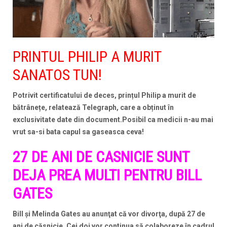
PRINTUL PHILIP A MURIT
SANATOS TUN!
Potrivit certificatului de deces, prințul Philip a murit de
bătrânețe, relatează Telegraph, care a obținut în
exclusivitate date din document.Posibil ca medicii n-au mai
vrut sa-si bata capul sa gaseasca ceva!
27 DE ANI DE CASNICIE SUNT
DEJA PREA MULTI PENTRU BILL
GATES
Bill şi Melinda Gates au anunţat că vor divorţa, după 27 de
ani de căsnicie. Cei doi vor continua să colaboreze în cadrul