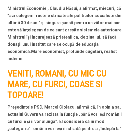
Ministrul Economiei, Claudiu Năsui, a afirmat, miecuri, că
”azi culegem fructele stricate ale politicilor socialiste din
ultimii 30 de ani” şi singura şansă pentru un viitor mai bun
este să înţelegem de ce sunt greşite sistemele anterioare.
Ministrul îşi încurajează prietenii ca, de ziua lui, să facă
donaţii unui institut care se ocupă de educaţia
economică.Mare economist, profunde cugetari, realist
indemn!
VENITI, ROMANI, CU MIC CU
MARE, CU FURCI, COASE SI
TOPOARE!
Preşedintele PSD, Marcel Ciolacu, afirmă că, în opinia sa,
actualul Guvern va rezista în funcţie „până vor ieşi românii
cu furcile şi îi vor alunga”. El consideră că în mod
„categoric” românii vor ieşi în stradă pentru a „îndepărta”