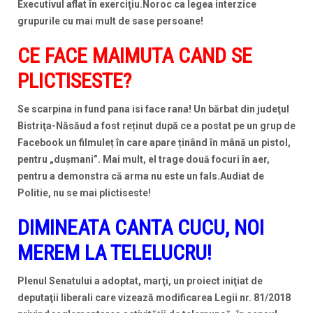
Executivul aflat în exerciţiu.Noroc ca legea interzice
grupurile cu mai mult de sase persoane!
CE FACE MAIMUTA CAND SE
PLICTISESTE?
Se scarpina in fund pana isi face rana! Un bărbat din judeţul
Bistriţa-Năsăud a fost reținut după ce a postat pe un grup de
Facebook un filmuleț în care apare ținând în mână un pistol,
pentru „dușmani”. Mai mult, el trage două focuri în aer,
pentru a demonstra că arma nu este un fals.Audiat de
Politie, nu se mai plictiseste!
DIMINEATA CANTA CUCU, NOI
MEREM LA TELELUCRU!
Plenul Senatului a adoptat, marţi, un proiect iniţiat de
deputaţii liberali care vizează modificarea Legii nr. 81/2018