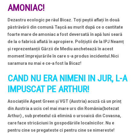
AMONIAC!
Dezastru ecologic pe râul Bicaz. Toți peștii aflați în două
păstrăvării din comună Tașcă au murit după ce o cantitate
foarte mare de amoniac a fost deversată în apă luni seară
de la o fabrică aflată în apropiere. Polițiștii de la IPJ Neamț
și reprezentanții Gărzii de Mediu anchetează în acest
moment împrejurările în care s-a produs incidentul.Nici
saramura nu mai e ce-a fost la Bicaz!
CAND NU ERA NIMENI IN JUR, L-A
IMPUSCAT PE ARTHUR!
Asociațiile Agent Green și VGT (Austria) acuză că un prinț
din Austria a ucis cel mai mare urs din România(botezat
Arthur) , sub pretextul că elimină o ursoaică din Covasna,
care face stricăciuni în gospodăriile localnicilor. Nu e
pentru cine se pregateste ci pentru cine se nimereste!