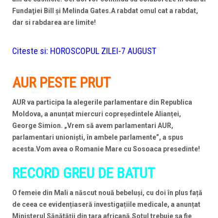
Fundaţiei Bill şi Melinda Gates.A rabdat omul cat a rabdat,
dar si rabdarea are limite!
Citeste si:
HOROSCOPUL ZILEI-7 AUGUST
AUR PESTE PRUT
AUR va participa la alegerile parlamentare din Republica
Moldova, a anunțat miercuri copreședintele Alianței,
George Simion. „Vrem să avem parlamentari AUR,
parlamentari unioniști, în ambele parlamente”, a spus
acesta.Vom avea o Romanie Mare cu Sosoaca presedinte!
RECORD GREU DE BATUT
O femeie din Mali a născut nouă bebeluși, cu doi în plus față
de ceea ce evidențiaseră investigațiile medicale, a anunțat
Ministerul Sănătății din țara africană.Sotul trebuie sa fie