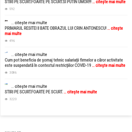
STIRI PE SCURT.FOARTE PE SCURT.SI PUTIN UMOR!!!
... citește mai multe
592
... citește mai multe
PRIMARUL RESITEI II BATE OBRAZUL LUI CRIN ANTONESCU!
... citește
mai multe
496
... citește mai multe
Cum pot beneficia de șomaj tehnic salariații firmelor a căror activitate
este suspendată în contextul restricțiilor COVID-19
... citește mai multe
3086
... citește mai multe
STIRI PE SCURT.FOARTE PE SCURT.
... citește mai multe
3220
jucarii copii
magazin copii