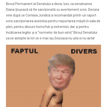
Biroul Permanent al Senatului a decis, luni, ca senatoarea
Diana Şoşoacă să fie sancționată cu avertisment scris. Decizia
vine după ce Comisia Juridică a recomandat printr-un raport
scris sancționarea acesteia pentru nepurtarea măștii în sala de
plen, pentru discurs homofob și extremist, dar și pentru
încălcarea legilor și a ”normelor de bun-simț”.Biroul Senatului
sa se astepte la tot ce e mai rau.Sosoaca nu uita si nu iarta!