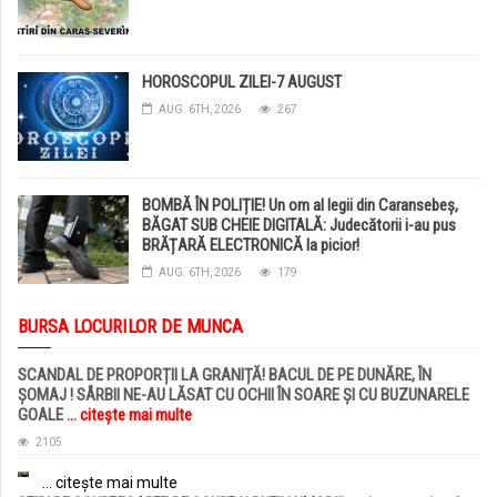
HOROSCOPUL ZILEI-7 AUGUST
AUG. 6TH, 2026
267
BOMBĂ ÎN POLIȚIE! Un om al legii din Caransebeș,
BĂGAT SUB CHEIE DIGITALĂ: Judecătorii i-au pus
BRĂȚARĂ ELECTRONICĂ la picior!
AUG. 6TH, 2026
179
BURSA LOCURILOR DE MUNCA
SCANDAL DE PROPORȚII LA GRANIȚĂ! BACUL DE PE DUNĂRE, ÎN
ȘOMAJ ! SÂRBII NE-AU LĂSAT CU OCHII ÎN SOARE ȘI CU BUZUNARELE
GOALE
... citește mai multe
2105
... citește mai multe