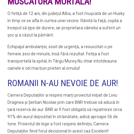
MUSCATURA MORTALA!
O fetiţă de 12 ani, din județul Alba, a fost mușcată de un Husky
în timp ce se afla în curtea unei vecine. Rănită la faţă, copila a
început să ţipe de durere, iar proprietara câinelui a suferit un
şoc şi a căzut la pământ.
Echipajul ambulanței, sosit de urgenţă, a resuscitat-o pe
femeie zeci de minute, însă fără rezultat. Fetiţa a fost
transportată la spital, în Târgu Mureş.Nu chiar intotdeauna
cainele e cel mai bun prieten al omului!
ROMANII N-AU NEVOIE DE AUR!
Camera Deputaților a respins marți proiectul iniţiat de Liviu
Dragnea şi Şerban Nicolae prin care BNR trebuie să aducă în
ţară rezerva de aur. BNR ar fi fost obligată să repatrieze circa
91% din aurul depozitat în străinătate, adică aproape 56 de
tone. Proiectul de lege a fost respins definițiv, Camera
Deputaților fiind forul decizional în acest caz.Excelent!