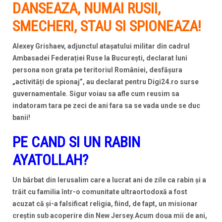
DANSEAZA, NUMAI RUSII,
SMECHERI, STAU SI SPIONEAZA!
Alexey Grishaev, adjunctul atașatului militar din cadrul
Ambasadei Federației Ruse la București, declarat luni
persona non grata pe teritoriul României, desfășura
„activități de spionaj”, au declarat pentru Digi24.ro surse
guvernamentale. Sigur voiau sa afle cum reusim sa
indatoram tara pe zeci de ani fara sa se vada unde se duc
banii!
PE CAND SI UN RABIN
AYATOLLAH?
Un bărbat din Ierusalim care a lucrat ani de zile ca rabin și a
trăit cu familia într-o comunitate ultraortodoxă a fost
acuzat că și-a falsificat religia, fiind, de fapt, un misionar
creștin sub acoperire din New Jersey.Acum doua mii de ani,