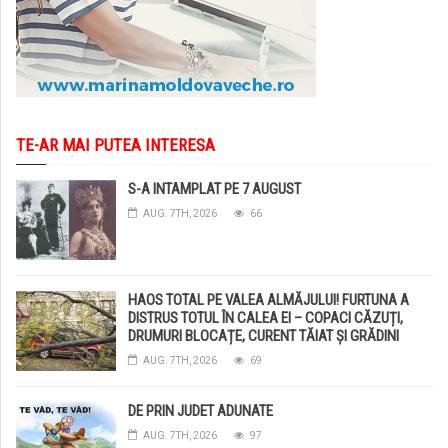
TE-AR MAI PUTEA INTERESA
S-A INTAMPLAT PE 7 AUGUST
AUG. 7TH, 2026
66
HAOS TOTAL PE VALEA ALMĂJULUI! FURTUNA A
DISTRUS TOTUL ÎN CALEA EI – COPACI CĂZUȚI,
DRUMURI BLOCAȚE, CURENT TĂIAT ȘI GRĂDINI
DISTRUSE DE GRINDINĂ!
AUG. 7TH, 2026
69
DE PRIN JUDET ADUNATE
AUG. 7TH, 2026
97