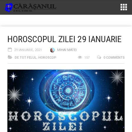
HOROSCOPUL ZILEI 29 IANUARIE
29 IANUARIE, 2021
MIHAI MATEI
DE TOT FELUL
,
HOROSCOP
157
0 COMMENTS