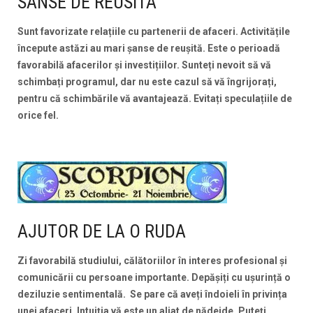
SANSE DE REUSITA
Sunt favorizate relațiile cu partenerii de afaceri. Activitățile
începute astăzi au mari șanse de reușită. Este o perioadă
favorabilă afacerilor și investițiilor. Sunteți nevoit să vă
schimbați programul, dar nu este cazul să vă îngrijorați,
pentru că schimbările vă avantajează. Evitați speculațiile de
orice fel.
AJUTOR DE LA O RUDA
Zi favorabilă studiului, călătoriilor în interes profesional și
comunicării cu persoane importante. Depășiți cu ușurință o
deziluzie sentimentală. Se pare că aveți îndoieli în privința
unei afaceri. Intuiția vă este un aliat de nădejde. Puteți