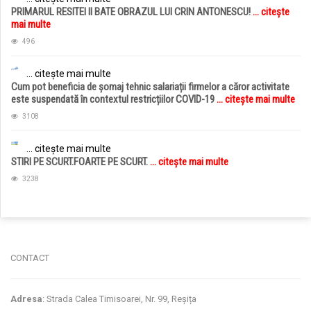
PRIMARUL RESITEI II BATE OBRAZUL LUI CRIN ANTONESCU!
... citește
mai multe
496
... citește mai multe
Cum pot beneficia de șomaj tehnic salariații firmelor a căror activitate
este suspendată în contextul restricțiilor COVID-19
... citește mai multe
3108
... citește mai multe
STIRI PE SCURT.FOARTE PE SCURT.
... citește mai multe
3238
jucarii copii
magazin copii
CONTACT
Adresa
: Strada Calea Timisoarei, Nr. 99, Reșița