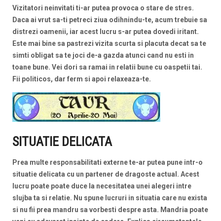
Vizitatori neinvitati ti-ar putea provoca o stare de stres.
Daca ai vrut sa-ti petreci ziua odihnindu-te, acum trebuie sa
distrezi oamenii, iar acest lucru s-ar putea dovedi iritant.
Este mai bine sa pastrezi vizita scurta si placuta decat sa te
simti obligat sa te joci de-a gazda atunci cand nu esti in
toane bune. Vei dori sa ramai in relatii bune cu oaspetii tai.
Fii politicos, dar ferm si apoi relaxeaza-te.
SITUATIE DELICATA
Prea multe responsabilitati externe te-ar putea pune intr-o
situatie delicata cu un partener de dragoste actual. Acest
lucru poate poate duce la necesitatea unei alegeri intre
slujba ta si relatie. Nu spune lucruri in situatia care nu exista
si nu fii prea mandru sa vorbesti despre asta. Mandria poate