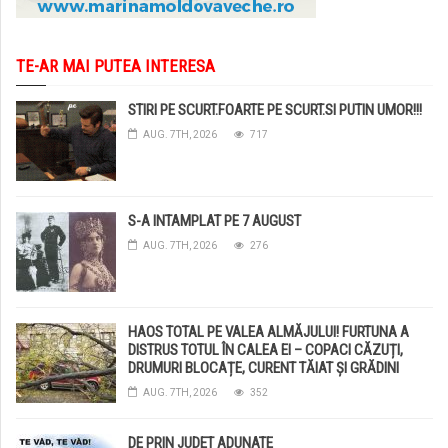
TE-AR MAI PUTEA INTERESA
STIRI PE SCURT.FOARTE PE SCURT.SI PUTIN UMOR!!!
AUG. 7TH, 2026
717
S-A INTAMPLAT PE 7 AUGUST
AUG. 7TH, 2026
276
HAOS TOTAL PE VALEA ALMĂJULUI! FURTUNA A
DISTRUS TOTUL ÎN CALEA EI – COPACI CĂZUȚI,
DRUMURI BLOCAȚE, CURENT TĂIAT ȘI GRĂDINI
DISTRUSE DE GRINDINĂ!
AUG. 7TH, 2026
352
DE PRIN JUDET ADUNATE