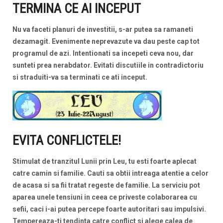
TERMINA CE AI INCEPUT
Nu va faceti planuri de investitii, s-ar putea sa ramaneti
dezamagit. Evenimente neprevazute va dau peste cap tot
programul de azi. Intentionati sa incepeti ceva nou, dar
sunteti prea nerabdator. Evitati discutiile in contradictoriu
si straduiti-va sa terminati ce ati inceput.
EVITA CONFLICTELE!
Stimulat de tranzitul Lunii prin Leu, tu esti foarte aplecat
catre camin si familie. Cauti sa obtii intreaga atentie a celor
de acasa si sa fii tratat regeste de familie. La serviciu pot
aparea unele tensiuni in ceea ce priveste colaborarea cu
sefii, caci i-ai putea percepe foarte autoritari sau impulsivi.
Tempereaza-ti tendinta catre conflict si alege calea de