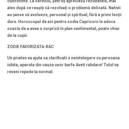
cunostinte. La serviciu, șefii vă apreciază rezultatele, mai
ales după ce reușiți să rezolvați o problemă delicată.
Nativii
au șanse să evolueze, personal și spiritual, fără a primi lecții
dure. Horoscopul de azi pentru zodia Capricorn le aduce
ocazia de a avea o surpriză în plan sentimental, poate chiar
de la copii.
ZODIE FAVORIZATA-RAC
Un prieten va ajuta sa clarificati o neintelegere cu persoana
iubita, aparuta din cauza unor barfe.Aveti rabdare! Totul va
reveni repede la normal.