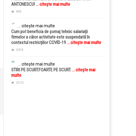
ANTONESCU!
... citește mai multe
495
... citește mai multe
Cum pot beneficia de șomaj tehnic salariații
firmelor a căror activitate este suspendată în
contextul restricțiilor COVID-19
... citește mai multe
3074
... citește mai multe
STIRI PE SCURT.FOARTE PE SCURT.
... citește mai
multe
3210