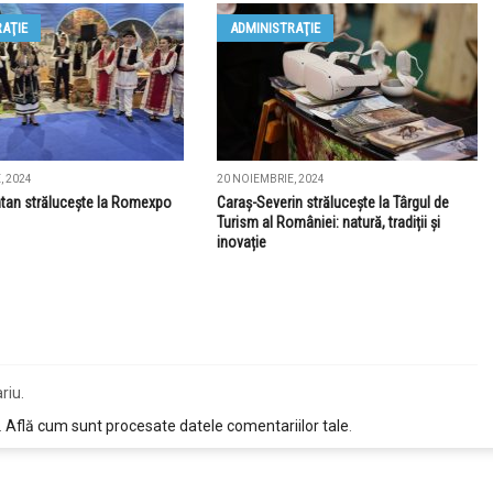
AŢIE
ADMINISTRAŢIE
, 2024
20 NOIEMBRIE, 2024
tan strălucește la Romexpo
Caraș-Severin strălucește la Târgul de
Turism al României: natură, tradiții și
inovație
riu.
.
Află cum sunt procesate datele comentariilor tale
.