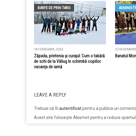
BARFE DE PRIN TARG
ADMINISTR
18 FEBRUARIE, 2026
22 NOIEMBRIE
Zăpada, prietenia și curajul: Cum o tabără
Banatul Mon
de schi de la Văliug le schimbă copiilor
vacanța de iarnă
LEAVE A REPLY
Trebuie să fii
autentificat
pentru a publica un comenta
Acest site folosește Akismet pentru a reduce spamul
jucarii copii
magazin copii