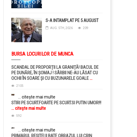
S-A INTAMPLAT PE 5 AUGUST
AUG. 5TH, 2026
209
BURSA LOCURILOR DE MUNCA
SCANDAL DE PROPORȚII LA GRANIȚĂ! BACUL DE
PE DUNĂRE, ÎN ȘOMAJ ! SÂRBII NE-AU LĂSAT CU
OCHII ÎN SOARE ȘI CU BUZUNARELE GOALE
...
citește mai multe
2105
... citește mai multe
STIRI PE SCURT.FOARTE PE SCURT.SI PUTIN UMOR!!!
... citește mai multe
592
... citește mai multe
PRIMARUL RESITEI II BATE OBRAZUL LUI CRIN