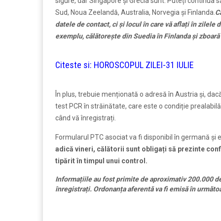
sigure, dar Singapore și Grecia sunt. Puteți continua s
Sud, Noua Zeelandă, Australia, Norvegia și Finlanda.
C
datele de contact, ci și locul în care vă aflați în zilele
exemplu, călătorește din Suedia în Finlanda și zboară 
Citeste si:
HOROSCOPUL ZILEI-31 IULIE
În plus, trebuie menționată o adresă în Austria și, dacă 
test PCR în străinătate, care este o condiție prealabilă
când vă înregistrați.
Formularul PTC asociat va fi disponibil în germană și 
adică vineri, călătorii sunt obligați să prezinte c
tipărit în timpul unui control.
Informațiile au fost primite de aproximativ 200.000 de 
înregistrați. Ordonanța aferentă va fi emisă în următoa