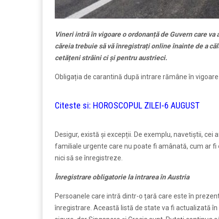
Vineri intră în vigoare o ordonanță de Guvern care va 
căreia trebuie să vă înregistrați online înainte de a căl
cetățeni străini ci și pentru austrieci.
Obligația de carantină după intrare rămâne în vigoare p
Citeste si:
HOROSCOPUL ZILEI-6 AUGUST
Desigur, există și excepții. De exemplu, navetiștii, cei
familiale urgente care nu poate fi amânată, cum ar fi o
nici să se înregistreze.
Înregistrare obligatorie la intrarea în Austria
Persoanele care intră dintr-o țară care este în prezent
înregistrare. Această listă de state va fi actualizată 