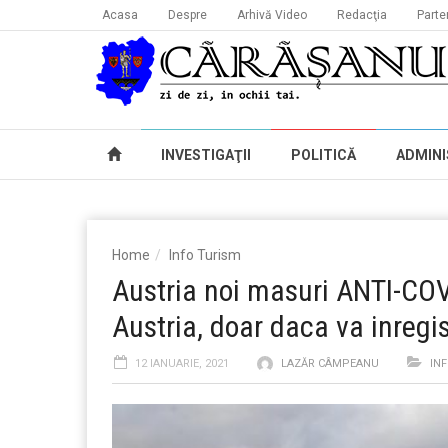
Acasa
Despre
Arhivă Video
Redacţia
Parte
INVESTIGAŢII
POLITICĂ
ADMINI
Home
Info Turism
Austria noi masuri ANTI-COVI
Austria, doar daca va inregis
12 IANUARIE, 2021
LAZĂR CÂMPEANU
IN