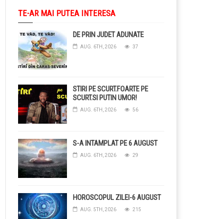
TE-AR MAI PUTEA INTERESA
DE PRIN JUDET ADUNATE
AUG. 6TH, 2026
37
STIRI PE SCURT.FOARTE PE
SCURT.SI PUTIN UMOR!
AUG. 6TH, 2026
56
S-A INTAMPLAT PE 6 AUGUST
AUG. 6TH, 2026
29
HOROSCOPUL ZILEI-6 AUGUST
AUG. 5TH, 2026
215