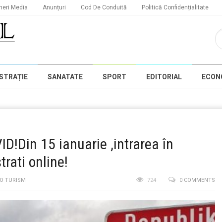
neri Media
Anunțuri
Cod De Conduită
Politică Confidențialitate
STRAȚIE
SANATATE
SPORT
EDITORIAL
ECON
D!Din 15 ianuarie ,intrarea în
trati online!
FO TURISM
724
0 COMMENTS