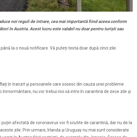
aduce noi reguli de intrare, cea mai importantă fiind aceea conform
ători în Austria. Acest lucru este valabil nu doar pentru turiști sau
ână la o nouă notificare. Vă puteți testa doar după cinci zile.
 aflați în tranzit și persoanele care sosesc din cauza unei probleme
 înmormântare, nu vor trebui nici să intre în carantină de zece zile și
 puțin afectată de coronavirus vor fi scutite de carantină, dar nu de la
în aceste zile. Prin urmare, Irlanda și Uruguay nu mai sunt considerate