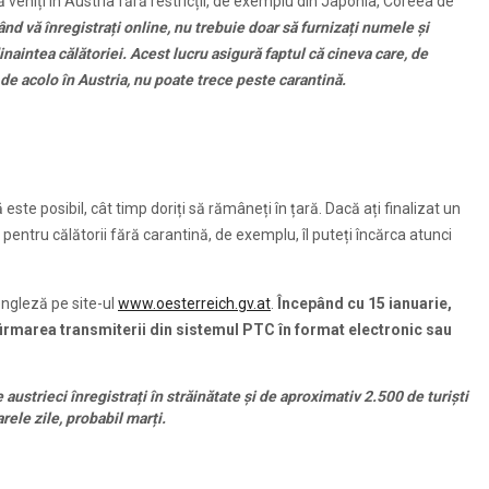
ă veniți în Austria fără restricții, de exemplu din Japonia, Coreea de
ând vă înregistrați online, nu trebuie doar să furnizați numele și
 dinaintea călătoriei. Acest lucru asigură faptul că cineva care, de
de acolo în Austria, nu poate trece peste carantină.
este posibil, cât timp doriți să rămâneți în țară. Dacă ați finalizat un
 pentru călătorii fără carantină, de exemplu, îl puteți încărca atunci
engleză pe site-ul
www.oesterreich.gv.at
.
Începând cu 15 ianuarie,
onfirmarea transmiterii din sistemul PTC în format electronic sau
austrieci înregistrați în străinătate și de aproximativ 2.500 de turiști
rele zile, probabil marți.