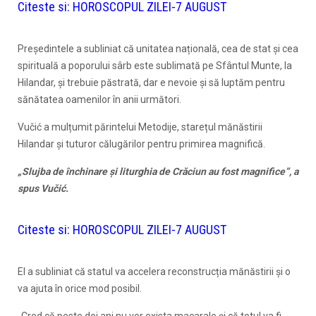
Citeste si:
HOROSCOPUL ZILEI-7 AUGUST
Președintele a subliniat că unitatea națională, cea de stat și cea
spirituală a poporului sârb este sublimată pe Sfântul Munte, la
Hilandar, şi trebuie păstrată, dar e nevoie și să luptăm pentru
sănătatea oamenilor în anii următori.
Vučić a mulțumit părintelui Metodije, starețul mănăstirii
Hilandar și tuturor călugărilor pentru primirea magnifică.
„Slujba de închinare și liturghia de Crăciun au fost magnifice”, a
spus Vučić.
Citeste si:
HOROSCOPUL ZILEI-7 AUGUST
El a subliniat că statul va accelera reconstrucția mănăstirii și o
va ajuta în orice mod posibil.
„Cred că peste doi ani nu vor exista macarale și că totul va fi