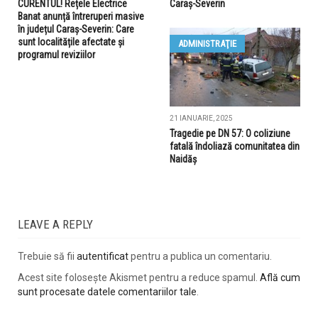
CURENTUL! Rețele Electrice
Caraș-Severin
Banat anunță întreruperi masive
în județul Caraș-Severin: Care
sunt localitățile afectate și
ADMINISTRAŢIE
programul reviziilor
21 IANUARIE, 2025
Tragedie pe DN 57: O coliziune
fatală îndoliază comunitatea din
Naidăș
LEAVE A REPLY
Trebuie să fii
autentificat
pentru a publica un comentariu.
Acest site folosește Akismet pentru a reduce spamul.
Află cum
sunt procesate datele comentariilor tale
.