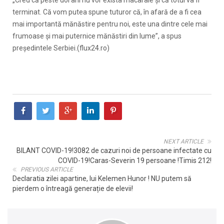
terminat. Că vom putea spune tuturor că, în afară de a fi cea
mai importantă mănăstire pentru noi, este una dintre cele mai
frumoase și mai puternice mănăstiri din lume”, a spus
președintele Serbiei.(flux24.ro)
NEXT ARTICLE
BILANT COVID-19!3082 de cazuri noi de persoane infectate cu
COVID-19!Caras-Severin 19 persoane !Timis 212!
PREVIOUS ARTICLE
Declaratia zilei apartine, lui Kelemen Hunor ! NU putem să
pierdem o întreagă generație de elevii!