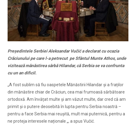
Președintele Serbiei Aleksandar Vučić a declarat cu ocazia
Crăciunului pe care l-a petrecut pe Sfântul Munte Athos, unde
vizitează mănăstirea sârbă Hilandar, că Serbia se va confrunta
cu un an dificil.
„A fost sublim să fiu oaspetele Mănăstirii Hilandar și a fraților
din mănăstire chiar de Crăciun, cea mai frumoasă sărbătoare
ortodoxă. Am învățat multe și am văzut multe, dar cred că am
primit și o putere deosebită în lupta pentru Serbia noastră –
pentru a face Serbia mai reușită, mult mai puternică, pentru a
ne proteja interesele naționale „, a spus Vučić.