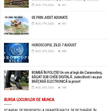
DISTRUSE DE GRINDINĂ!
AUG. 7TH, 2026
351
DE PRIN JUDET ADUNATE
AUG. 7TH, 2026
447
HOROSCOPUL ZILEI-7 AUGUST
AUG. 6TH, 2026
488
BOMBĂ ÎN POLIȚIE! Un om al legii din Caransebeș,
BĂGAT SUB CHEIE DIGITALĂ: Judecătorii i-au pus
BRĂȚARĂ ELECTRONICĂ la picior!
AUG. 6TH, 2026
188
BURSA LOCURILOR DE MUNCA
SCANDAL DE PROPORȚII LA GRANIȚĂ! BACUL DE PE DUNĂRE, ÎN