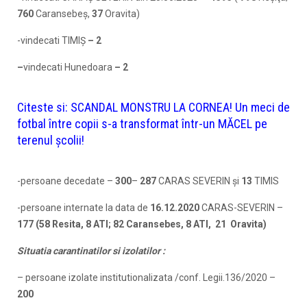
760
Caransebeş,
37
Oravita)
-vindecati TIMIŞ
– 2
–
vindecati Hunedoara
– 2
Citeste si:
SCANDAL MONSTRU LA CORNEA! Un meci de
fotbal între copii s-a transformat într-un MĂCEL pe
terenul școlii!
-persoane decedate –
300
–
287
CARAS SEVERIN şi
13
TIMIS
-persoane internate la data de
16.12.2020
CARAS-SEVERIN –
177 (58
Resita, 8 ATI; 82 Caransebes, 8 ATI, 21 Oravita)
Situatia carantinatilor si izolatilor :
– persoane izolate institutionalizata /conf. Legii.136/2020 –
200