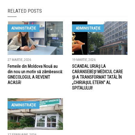
RELATED POSTS
ADMINISTRAŢIE
ADMINISTRAŢIE
27 MARTIE, 2026
19 MARTIE, 2026
Femeile din Moldova Nouă au
SCANDAL URIAȘ LA
din nou un motiv să zâmbească:
CARANSEBEȘ! MEDICUL CARE
GINECOLOGUL A REVENIT
ȘI-A TRANSFORMAT TATĂL ÎN
ACASĂ!
„CHIRIAȘUL ETERN" AL
SPITALULUI!
ADMINISTRAŢIE
17 FEBRUARIE, 2026