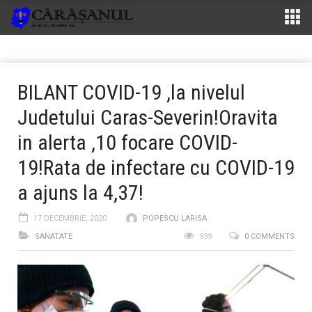
BILANT COVID-19 ,la nivelul
Judetului Caras-Severin!Oravita
in alerta ,10 focare COVID-
19!Rata de infectare cu COVID-19
a ajuns la 4,37!
17 DECEMBRIE, 2020
POPESCU LARISA
SANATATE
939
0 COMMENTS