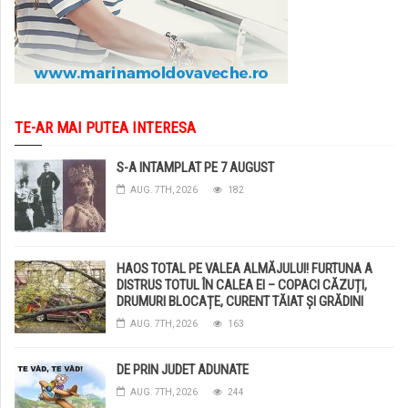
TE-AR MAI PUTEA INTERESA
S-A INTAMPLAT PE 7 AUGUST
AUG. 7TH, 2026
182
HAOS TOTAL PE VALEA ALMĂJULUI! FURTUNA A
DISTRUS TOTUL ÎN CALEA EI – COPACI CĂZUȚI,
DRUMURI BLOCAȚE, CURENT TĂIAT ȘI GRĂDINI
DISTRUSE DE GRINDINĂ!
AUG. 7TH, 2026
163
DE PRIN JUDET ADUNATE
AUG. 7TH, 2026
244