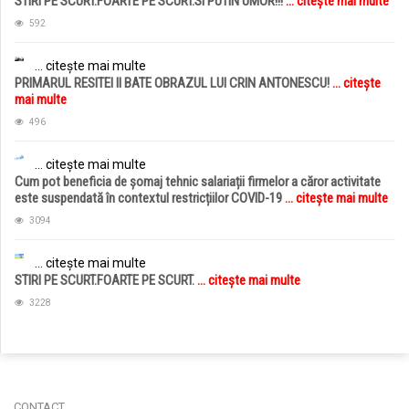
STIRI PE SCURT.FOARTE PE SCURT.SI PUTIN UMOR!!!
... citește mai multe
592
... citește mai multe
PRIMARUL RESITEI II BATE OBRAZUL LUI CRIN ANTONESCU!
... citește
mai multe
496
... citește mai multe
Cum pot beneficia de șomaj tehnic salariații firmelor a căror activitate
este suspendată în contextul restricțiilor COVID-19
... citește mai multe
3094
... citește mai multe
STIRI PE SCURT.FOARTE PE SCURT.
... citește mai multe
3228
jucarii copii
magazin copii
CONTACT