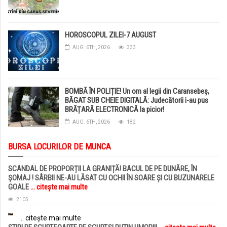
HOROSCOPUL ZILEI-7 AUGUST
AUG. 6TH, 2026
333
BOMBĂ ÎN POLIȚIE! Un om al legii din Caransebeș,
BĂGAT SUB CHEIE DIGITALĂ: Judecătorii i-au pus
BRĂȚARĂ ELECTRONICĂ la picior!
AUG. 6TH, 2026
182
BURSA LOCURILOR DE MUNCA
SCANDAL DE PROPORȚII LA GRANIȚĂ! BACUL DE PE DUNĂRE, ÎN
ȘOMAJ ! SÂRBII NE-AU LĂSAT CU OCHII ÎN SOARE ȘI CU BUZUNARELE
GOALE
... citește mai multe
2105
... citește mai multe