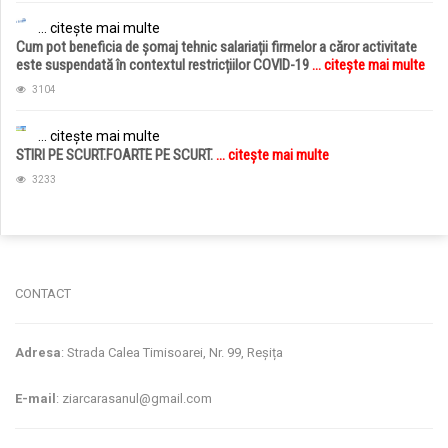
... citește mai multe
Cum pot beneficia de șomaj tehnic salariații firmelor a căror activitate
este suspendată în contextul restricțiilor COVID-19
... citește mai multe
3104
... citește mai multe
STIRI PE SCURT.FOARTE PE SCURT.
... citește mai multe
3233
jucarii copii
magazin copii
CONTACT
Adresa
: Strada Calea Timisoarei, Nr. 99, Reșița
E-mail
: ziarcarasanul@gmail.com