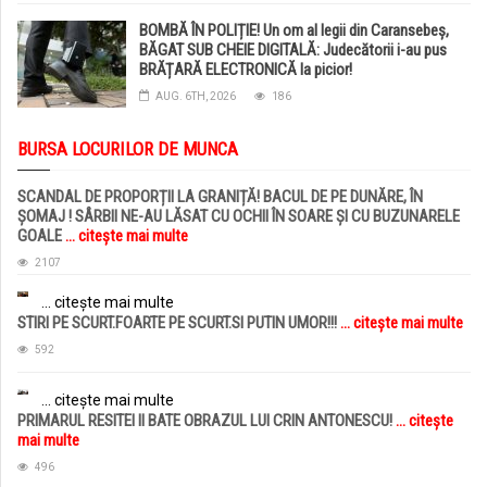
BOMBĂ ÎN POLIȚIE! Un om al legii din Caransebeș,
BĂGAT SUB CHEIE DIGITALĂ: Judecătorii i-au pus
BRĂȚARĂ ELECTRONICĂ la picior!
AUG. 6TH, 2026
186
BURSA LOCURILOR DE MUNCA
SCANDAL DE PROPORȚII LA GRANIȚĂ! BACUL DE PE DUNĂRE, ÎN
ȘOMAJ ! SÂRBII NE-AU LĂSAT CU OCHII ÎN SOARE ȘI CU BUZUNARELE
GOALE
... citește mai multe
2107
... citește mai multe
STIRI PE SCURT.FOARTE PE SCURT.SI PUTIN UMOR!!!
... citește mai multe
592
... citește mai multe
PRIMARUL RESITEI II BATE OBRAZUL LUI CRIN ANTONESCU!
... citește
mai multe
496