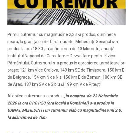
Primul cutremur cu magnitudine 2,3 s-a produs, dumineca
seara, la granița cu Serbia, în judeţul Mehedinți. Seismul s-a
produs la ora 18.30 , la adâncimea de 13 kilometri, anunță
Institutul Național de Cercetare – Dezvoltare pentru Fizica
Pământului. Cutremurul s-a produs în apropierea următoarelor
oraşe: 121 km V de Craiova, 149 km SE de Timișoara, 150 km E
de Belgrade, 154 km N de Nis, 156 km E de Zemun, 186 km SE
de Arad, 187 km SV de Sibiu și 199 km V de Pitești.
Al doilea cutremur s-a produs
„În noaptea de 23 Noiembrie
2020 la ora 01:01:20 (ora locală a României) s-a produs în
BANAT, MEHEDINTI un cutremur slab cu magnitudinea ml 2.0,
la adâncimea de 7km.