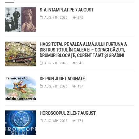
S-A INTAMPLAT PE 7 AUGUST
AUG. 7TH, 2026
272
HAOS TOTAL PE VALEA ALMĂJULUI! FURTUNA A
DISTRUS TOTUL ÎN CALEA EI – COPACI CĂZUȚI,
DRUMURI BLOCAȚE, CURENT TĂIAT ȘI GRĂDINI
DISTRUSE DE GRINDINĂ!
AUG. 7TH, 2026
346
DE PRIN JUDET ADUNATE
AUG. 7TH, 2026
437
HOROSCOPUL ZILEI-7 AUGUST
AUG. 6TH, 2026
471