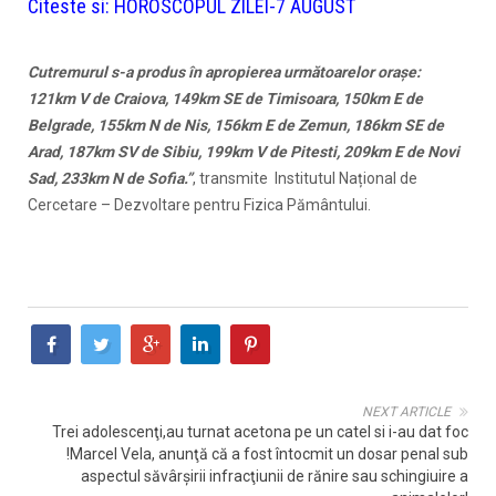
Citeste si:
HOROSCOPUL ZILEI-7 AUGUST
Cutremurul s-a produs în apropierea următoarelor oraşe:
121km V de Craiova, 149km SE de Timisoara, 150km E de
Belgrade, 155km N de Nis, 156km E de Zemun, 186km SE de
Arad, 187km SV de Sibiu, 199km V de Pitesti, 209km E de Novi
Sad, 233km N de Sofia.”
, transmite Institutul Național de
Cercetare – Dezvoltare pentru Fizica Pământului.
NEXT ARTICLE
Trei adolescenţi,au turnat acetona pe un catel si i-au dat foc
!Marcel Vela, anunţă că a fost întocmit un dosar penal sub
aspectul săvârşirii infracţiunii de rănire sau schingiuire a