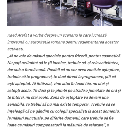
Raed Arafat a vorbit despre un scenariu la care lucrează
împreună cu autoritatile romane pentru reglementarea acestor
activitati.
„Ai nevoie de măsuri speciale pentru frizerii, pentru cosmetică.
Nu poți nelimitat să le ții închise, trebuie să-și reia activitatea,
dar sub o formă nouă. Posibil că nu vor avea zonă de așteptare,
trebuie să te programezi, te duci direct la programare, știi că
ești așteptat. Ai întârziat, vine altul în locul tău, nu stai și
aștepți acolo. Te duci și te plimbi pe stradă o jumătate de oră și
te întorci, nu stai acolo. Zona de așteptare va deveni una
sensibilă, va trebui să nu mai existe temporar. Trebuie să se
înțeleagă că ne gândim cu colegii specialiști la acest domeniu,
la măsuri punctuale, pe diferite domenii, care trebuie să fie
luate ca măsuri compensatorii la măsurile de relaxare”
, a