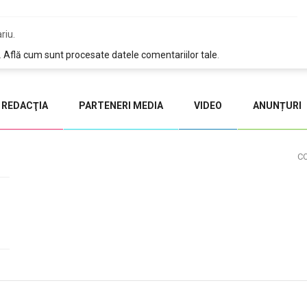
riu.
.
Află cum sunt procesate datele comentariilor tale
.
REDACŢIA
PARTENERI MEDIA
VIDEO
ANUNȚURI
C