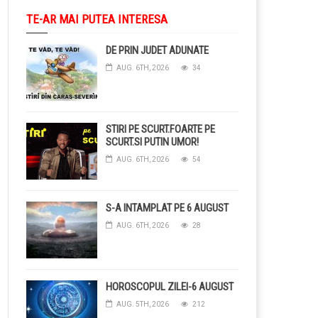
TE-AR MAI PUTEA INTERESA
DE PRIN JUDET ADUNATE
AUG. 6TH, 2026
34
STIRI PE SCURT.FOARTE PE
SCURT.SI PUTIN UMOR!
AUG. 6TH, 2026
54
S-A INTAMPLAT PE 6 AUGUST
AUG. 6TH, 2026
28
HOROSCOPUL ZILEI-6 AUGUST
AUG. 5TH, 2026
212