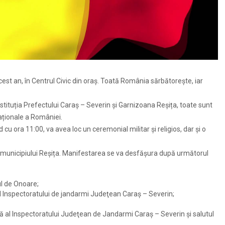
cest an, în Centrul Civic din oraș. Toată România sărbătorește, iar
stituția Prefectului Caraș – Severin și Garnizoana Reșița, toate sunt
aționale a României.
cu ora 11:00, va avea loc un ceremonial militar și religios, dar și o
ii municipiului Reșița. Manifestarea se va desfășura după următorul
l de Onoare;
al Inspectoratului de jandarmi Judeţean Caraş – Severin;
tă al Inspectoratului Judeţean de Jandarmi Caraş – Severin şi salutul