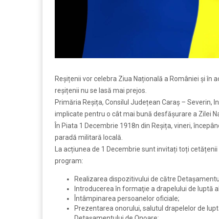
Reșițenii vor celebra Ziua Națională a României și în a
reșițenii nu se lasă mai prejos.
Primăria Reșița, Consilul Județean Caraș – Severin, In
implicate pentru o cât mai bună desfășurare a Zilei N
În Piata 1 Decembrie 1918n din Reșița, vineri, începând 
paradă militară locală.
La acțiunea de 1 Decembrie sunt invitați toți cetățen
program:
Realizarea dispozitivului de către Detaşamentu
Introducerea în formaţie a drapelului de luptă 
Întâmpinarea persoanelor oficiale;
Prezentarea onorului, salutul drapelelor de lup
Detaşamentului de Onoare;