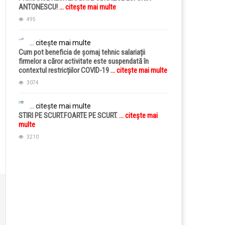
ANTONESCU!
... citește mai multe
495
... citește mai multe
Cum pot beneficia de șomaj tehnic salariații
firmelor a căror activitate este suspendată în
contextul restricțiilor COVID-19
... citește mai multe
3074
... citește mai multe
STIRI PE SCURT.FOARTE PE SCURT.
... citește mai
multe
3210