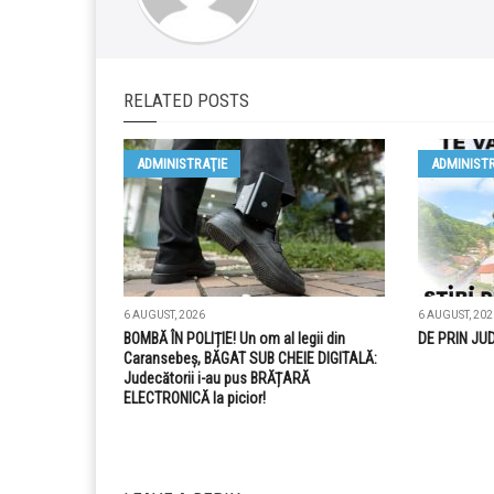
RELATED POSTS
ADMINISTRAŢIE
ADMINISTR
6 AUGUST, 2026
6 AUGUST, 202
BOMBĂ ÎN POLIȚIE! Un om al legii din
DE PRIN JU
Caransebeș, BĂGAT SUB CHEIE DIGITALĂ:
Judecătorii i-au pus BRĂȚARĂ
ELECTRONICĂ la picior!