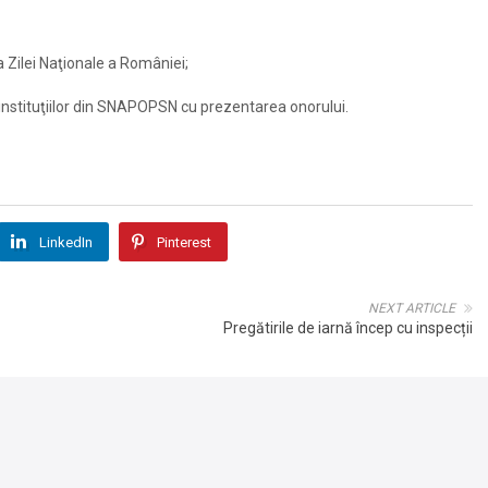
a Zilei Naţionale a României;
 instituţiilor din SNAPOPSN cu prezentarea onorului.
LinkedIn
Pinterest
NEXT ARTICLE
Pregătirile de iarnă încep cu inspecții