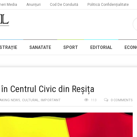
neri Media
Anunțuri
Cod De Conduită
Politică Confidențialitate
STRAȚIE
SANATATE
SPORT
EDITORIAL
ECON
în Centrul Civic din Reșița
AKING NEWS
,
CULTURAL
,
IMPORTANT
113
0 COMMENTS