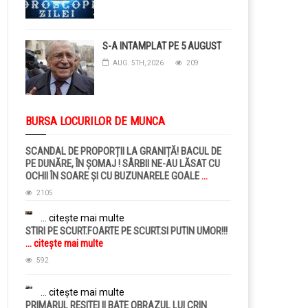
S-A INTAMPLAT PE 5 AUGUST
AUG. 5TH, 2026
209
BURSA LOCURILOR DE MUNCA
SCANDAL DE PROPORȚII LA GRANIȚĂ! BACUL DE
PE DUNĂRE, ÎN ȘOMAJ ! SÂRBII NE-AU LĂSAT CU
OCHII ÎN SOARE ȘI CU BUZUNARELE GOALE
...
citește mai multe
2105
... citește mai multe
STIRI PE SCURT.FOARTE PE SCURT.SI PUTIN UMOR!!!
... citește mai multe
592
... citește mai multe
PRIMARUL RESITEI II BATE OBRAZUL LUI CRIN