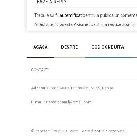
LEAVE A REPLY
Trebuie să fii
autentificat
pentru a publica un comenta
Acest site folosește Akismet pentru a reduce spamul
jucarii copii
magazin copii
ACASĂ
DESPRE
COD CONDUITĂ
CONTACT
Adresa
: Strada Calea Timisoarei, Nr. 99, Reșița
E-mail
: ziarcarasanul@gmail.com
© carasanul.ro 2018 - 2022. Toate drepturile rezervate.