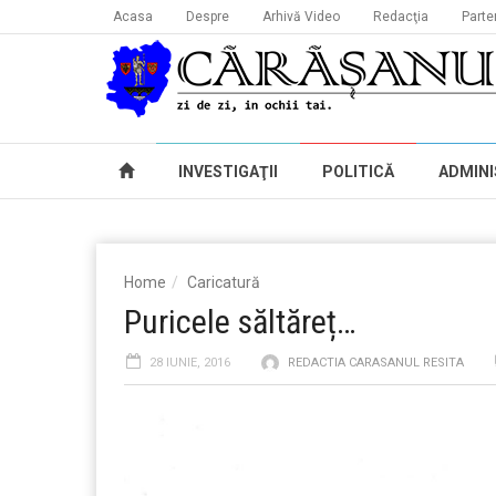
Acasa
Despre
Arhivă Video
Redacţia
Parte
INVESTIGAŢII
POLITICĂ
ADMINI
Home
Caricatură
Puricele săltăreț…
28 IUNIE, 2016
REDACTIA CARASANUL RESITA