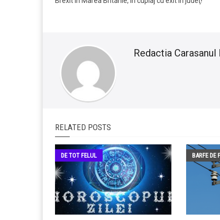
Brexit în Marea Britanie, în cuplaj cu exit în judeţ!
Redactia Carasanul 
RELATED POSTS
DE TOT FELUL
BARFE DE 