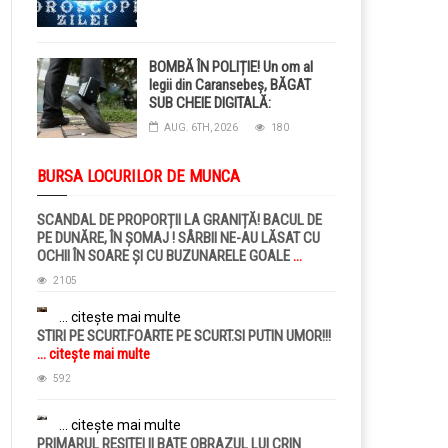
BOMBĂ ÎN POLIȚIE! Un om al
legii din Caransebeș, BĂGAT
SUB CHEIE DIGITALĂ:
Judecătorii i-au pus BRĂȚARĂ
AUG. 6TH, 2026
180
ELECTRONICĂ la picior!
BURSA LOCURILOR DE MUNCA
SCANDAL DE PROPORȚII LA GRANIȚĂ! BACUL DE
PE DUNĂRE, ÎN ȘOMAJ ! SÂRBII NE-AU LĂSAT CU
OCHII ÎN SOARE ȘI CU BUZUNARELE GOALE
...
citește mai multe
2105
... citește mai multe
STIRI PE SCURT.FOARTE PE SCURT.SI PUTIN UMOR!!!
... citește mai multe
592
... citește mai multe
PRIMARUL RESITEI II BATE OBRAZUL LUI CRIN