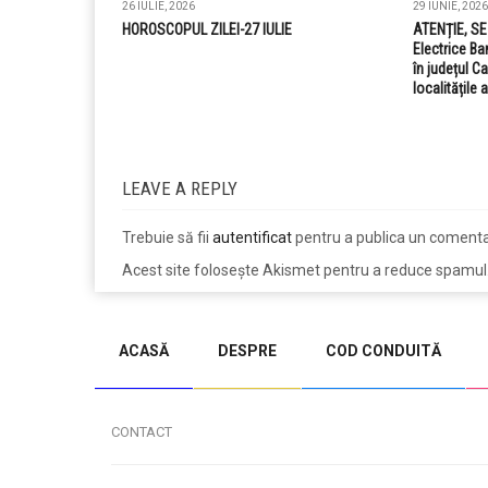
26 IULIE, 2026
29 IUNIE, 2026
HOROSCOPUL ZILEI-27 IULIE
ATENȚIE, S
Electrice Ba
în județul C
localitățile 
LEAVE A REPLY
Trebuie să fii
autentificat
pentru a publica un comenta
Acest site folosește Akismet pentru a reduce spamul
jucarii copii
magazin copii
ACASĂ
DESPRE
COD CONDUITĂ
CONTACT