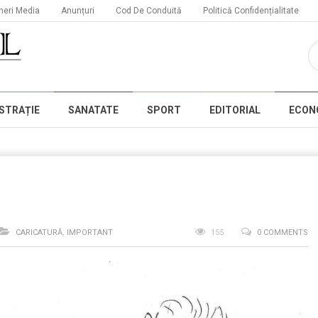
neri Media
Anunțuri
Cod De Conduită
Politică Confidențialitate
STRAȚIE
SANATATE
SPORT
EDITORIAL
ECON
CARICATURĂ
,
IMPORTANT
155
0 COMMENTS