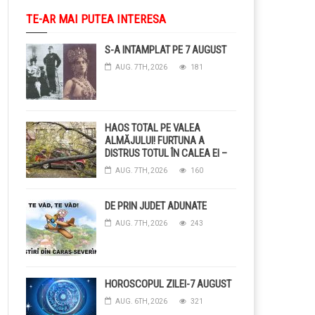
TE-AR MAI PUTEA INTERESA
S-A INTAMPLAT PE 7 AUGUST
AUG. 7TH, 2026
181
HAOS TOTAL PE VALEA
ALMĂJULUI! FURTUNA A
DISTRUS TOTUL ÎN CALEA EI –
COPACI CĂZUȚI, DRUMURI
AUG. 7TH, 2026
160
BLOCAȚE, CURENT TĂIAT ȘI
GRĂDINI DISTRUSE DE
GRINDINĂ!
DE PRIN JUDET ADUNATE
AUG. 7TH, 2026
243
HOROSCOPUL ZILEI-7 AUGUST
AUG. 6TH, 2026
321