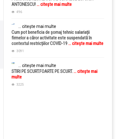
ANTONESCU!
... citește mai multe
496
... citește mai multe
Cum pot beneficia de șomaj tehnic salariații
firmelor a căror activitate este suspendată în
contextul restricțiilor COVID-19
... citește mai multe
3091
... citește mai multe
STIRI PE SCURT.FOARTE PE SCURT.
... citește mai
multe
3225