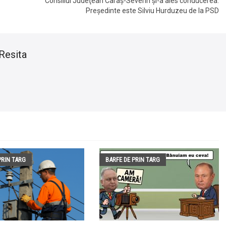
Consiliul Judeţean Caraş-Severin şi-a ales conducerea.
Preşedinte este Silviu Hurduzeu de la PSD
Resita
PRIN TARG
BARFE DE PRIN TARG