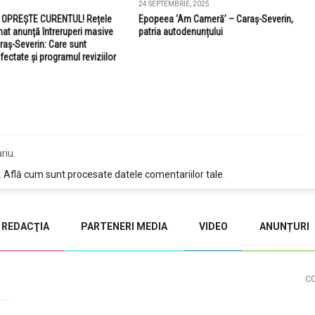
24 SEPTEMBRIE, 2025
E OPREȘTE CURENTUL! Rețele
Epopeea ‘Am Cameră’ – Caraș-Severin,
nat anunță întreruperi masive
patria autodenunțului
araș-Severin: Care sunt
afectate și programul reviziilor
riu.
.
Află cum sunt procesate datele comentariilor tale
.
REDACŢIA
PARTENERI MEDIA
VIDEO
ANUNȚURI
C