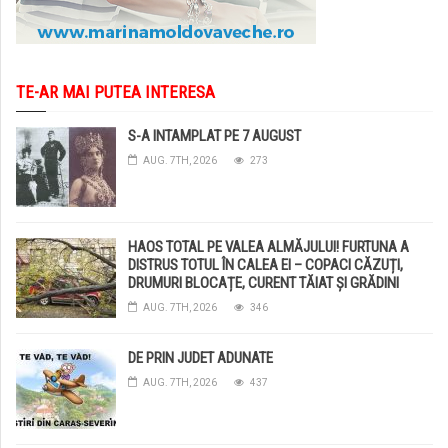
TE-AR MAI PUTEA INTERESA
S-A INTAMPLAT PE 7 AUGUST
AUG. 7TH, 2026
273
HAOS TOTAL PE VALEA ALMĂJULUI! FURTUNA A
DISTRUS TOTUL ÎN CALEA EI – COPACI CĂZUȚI,
DRUMURI BLOCAȚE, CURENT TĂIAT ȘI GRĂDINI
DISTRUSE DE GRINDINĂ!
AUG. 7TH, 2026
346
DE PRIN JUDET ADUNATE
AUG. 7TH, 2026
437