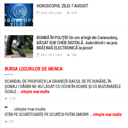
HOROSCOPUL ZILEI-7 AUGUST
AUG. 6TH, 2026
478
BOMBĂ ÎN POLIȚIE! Un om al legii din Caransebeș,
BĂGAT SUB CHEIE DIGITALĂ: Judecătorii i-au pus
BRĂȚARĂ ELECTRONICĂ la picior!
AUG. 6TH, 2026
188
BURSA LOCURILOR DE MUNCA
SCANDAL DE PROPORȚII LA GRANIȚĂ! BACUL DE PE DUNĂRE, ÎN
ȘOMAJ ! SÂRBII NE-AU LĂSAT CU OCHII ÎN SOARE ȘI CU BUZUNARELE
GOALE
... citește mai multe
2107
... citește mai multe
STIRI PE SCURT.FOARTE PE SCURT.SI PUTIN UMOR!!!
... citește mai multe
592