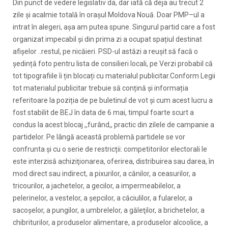
Din punct de vedere legislativ da, dar iată că deja au trecut 2
zile și acalmie totală în orașul Moldova Nouă. Doar PMP–ul a
intrat în alegeri, așa am putea spune. Singurul partid care a fost
organizat impecabil și din prima zi a ocupat spațiul destinat
afișelor ..restul, pe nicăieri. PSD-ul astăzi a reușit să facă o
ședință foto pentru lista de consilieri locali, pe Verzi probabil că
tot tipografiile îi țin blocați cu materialul publicitar.Conform Legii
tot materialul publicitar trebuie să conțină și informația
referitoare la poziția de pe buletinul de vot și cum acest lucru a
fost stabilit de BEJ în data de 6 mai, timpul foarte scurt a
condus la acest blocaj ,,furând,, practic din zilele de campanie a
partidelor. Pe lângă această problemă partidele se vor
confrunta și cu o serie de restricții: competitorilor electorali le
este interzisă achiziţionarea, oferirea, distribuirea sau darea, în
mod direct sau indirect, a pixurilor, a cănilor, a ceasurilor, a
tricourilor, a jachetelor, a gecilor, a impermeabilelor, a
pelerinelor, a vestelor, a şepcilor, a căciulilor, a fularelor, a
sacoşelor, a pungilor, a umbrelelor, a găleţilor, a brichetelor, a
chibriturilor, a produselor alimentare, a produselor alcoolice, a