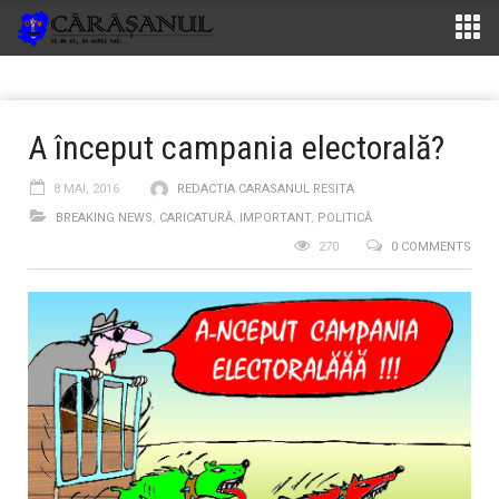
A început campania electorală?
8 MAI, 2016
REDACTIA CARASANUL RESITA
BREAKING NEWS
,
CARICATURĂ
,
IMPORTANT
,
POLITICĂ
270
0 COMMENTS