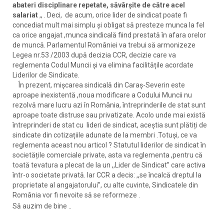
abateri disciplinare repetate, săvârșite de către acel
salariat
,, . Deci, de acum, orice lider de sindicat poate fi
concediat mult mai simplu și obligat să presteze munca la fel
ca orice angajat ,munca sindicală fiind prestată în afara orelor
de muncă. Parlamentul României va trebui să armonizeze
Legea nr.53 /2003 după decizia CCR, decizie care va
reglementa Codul Muncii și va elimina facilitățile acordate
Liderilor de Sindicate.
În prezent, mișcarea sindicală din Caraș-Severin este
aproape inexistentă ,noua modificare a Codului Muncii nu
rezolvă mare lucru azi în România, întreprinderile de stat sunt
aproape toate distruse sau privatizate. Acolo unde mai există
întreprinderi de stat cu lideri de sindicat, aceștia sunt plătiți de
sindicate din cotizațiile adunate de la membri .Totuși, ce va
reglementa aceast nou articol ? Statutul liderilor de sindicat în
societățile comerciale private, asta va reglementa ,pentru că
toată tevatura a plecat de la un ,,Lider de Sindicat” care activa
într-o societate privată. Iar CCR a decis: ,,se încalcă dreptul la
proprietate al angajatorului”, cu alte cuvinte, Sindicatele din
România vor fi nevoite să se reformeze .
Să auzim de bine ..