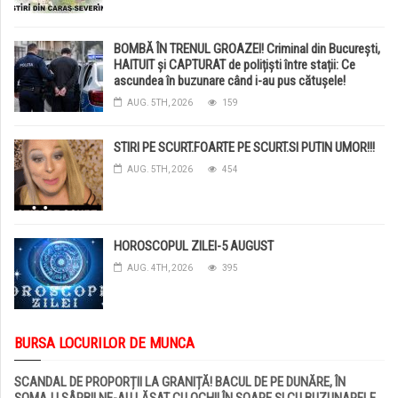
BOMBĂ ÎN TRENUL GROAZEI! Criminal din București,
HAITUIT și CAPTURAT de polițiști între stații: Ce
ascundea în buzunare când i-au pus cătușele!
AUG. 5TH, 2026
159
STIRI PE SCURT.FOARTE PE SCURT.SI PUTIN UMOR!!!
AUG. 5TH, 2026
454
HOROSCOPUL ZILEI-5 AUGUST
AUG. 4TH, 2026
395
BURSA LOCURILOR DE MUNCA
SCANDAL DE PROPORȚII LA GRANIȚĂ! BACUL DE PE DUNĂRE, ÎN
ȘOMAJ ! SÂRBII NE-AU LĂSAT CU OCHII ÎN SOARE ȘI CU BUZUNARELE