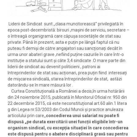
Liderii de Sindicat sunt ,,clasa muncitorească” privilegiată în
epoca post-decembristă: birouri ,mașini de serviciu, secretare –
o întreagă organigramă care căpușa societățile de stat sau
private. Până în prezent, asta e puțin pe lângă faptul că nu
puteau fi demiși de către angajatori sau sancționați decât în
urma unor abateri grave ,nefiind puține cazurile în care într-o
instituție a statului sunt și câte 3,4 sindicate .O mare parte din
liderii de sindicat au devenit politicieni , patroni ai
întreprinderilor de stat sau acționari, prea puțin fiind interesați
de mișcarea sindicală, starea întreprinderilor de stat, astăzi
datorându-se în mare măsură lor .
Curtea Constituțională a României a decis,în urma hotărârii
din 24 noiembrie 2015, publicată în Monitorul Oficial nr. 950 din
22 decembrie 2015, că este neconstituțional art.60 alin.1 litera
g din Legea nr.53/2003 din Codul Muncii și practice anuleaza
articolului prin care,,
concedierea unui salariat nu poate fi
dispusă „pe durata exercitării unei funcții eligibile într-un
organism sindical, cu excepția situației în care concedierea
este dispusă pentru o abatere disciplinară gravă sau pentru