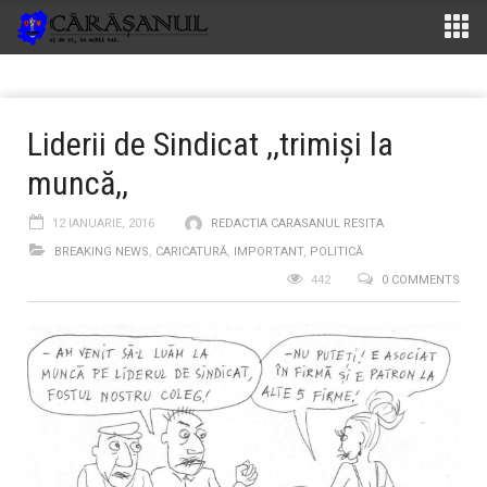
Liderii de Sindicat ,,trimiși la
muncă,,
12 IANUARIE, 2016
REDACTIA CARASANUL RESITA
BREAKING NEWS
,
CARICATURĂ
,
IMPORTANT
,
POLITICĂ
442
0 COMMENTS