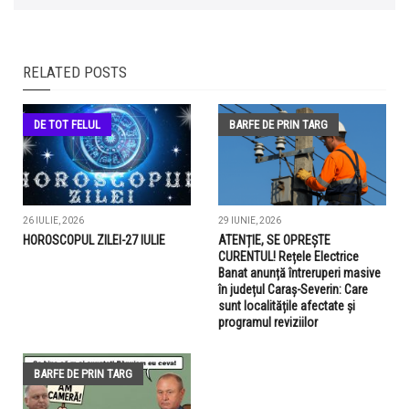
RELATED POSTS
DE TOT FELUL
BARFE DE PRIN TARG
26 IULIE, 2026
29 IUNIE, 2026
HOROSCOPUL ZILEI-27 IULIE
ATENȚIE, SE OPREȘTE
CURENTUL! Rețele Electrice
Banat anunță întreruperi masive
în județul Caraș-Severin: Care
sunt localitățile afectate și
programul reviziilor
BARFE DE PRIN TARG