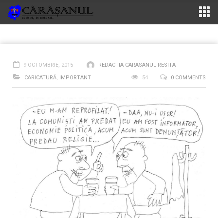
9 OCTOMBRIE, 2015
REDACTIA CARASANUL RESITA
CARICATURĂ
,
IMPORTANT
54
0 COMMENTS