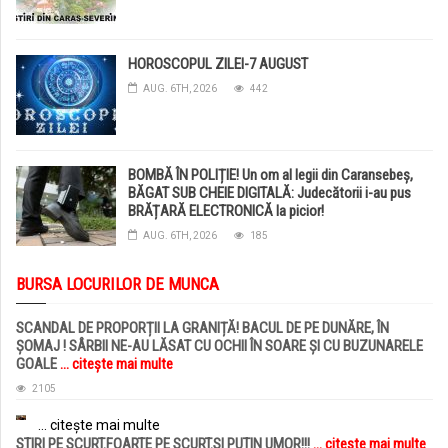
HOROSCOPUL ZILEI-7 AUGUST
AUG. 6TH, 2026
442
BOMBĂ ÎN POLIȚIE! Un om al legii din Caransebeș,
BĂGAT SUB CHEIE DIGITALĂ: Judecătorii i-au pus
BRĂȚARĂ ELECTRONICĂ la picior!
AUG. 6TH, 2026
185
BURSA LOCURILOR DE MUNCA
SCANDAL DE PROPORȚII LA GRANIȚĂ! BACUL DE PE DUNĂRE, ÎN
ȘOMAJ ! SÂRBII NE-AU LĂSAT CU OCHII ÎN SOARE ȘI CU BUZUNARELE
GOALE
... citește mai multe
2105
... citește mai multe
STIRI PE SCURT.FOARTE PE SCURT.SI PUTIN UMOR!!!
... citește mai multe