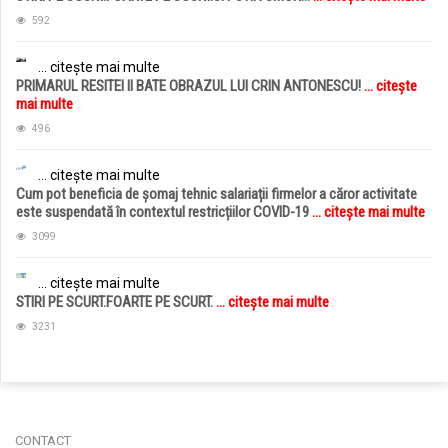
592
... citește mai multe
PRIMARUL RESITEI II BATE OBRAZUL LUI CRIN ANTONESCU!
... citește
mai multe
496
... citește mai multe
Cum pot beneficia de șomaj tehnic salariații firmelor a căror activitate
este suspendată în contextul restricțiilor COVID-19
... citește mai multe
3099
... citește mai multe
STIRI PE SCURT.FOARTE PE SCURT.
... citește mai multe
3231
jucarii copii
magazin copii
CONTACT