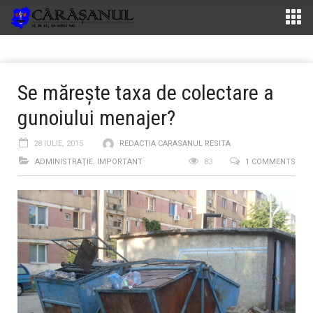
Se mărește taxa de colectare a
gunoiului menajer?
28 IULIE, 2015
REDACTIA CARASANUL RESITA
ADMINISTRAŢIE
,
IMPORTANT
83
1 COMMENTS