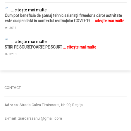
... citește mai multe
Cum pot beneficia de șomaj tehnic salariații firmelor a căror activitate
este suspendată în contextul restricțiilor COVID-19
... citește mai multe
3097
... citește mai multe
STIRI PE SCURT.FOARTE PE SCURT.
... citește mai multe
3230
jucarii copii
magazin copii
CONTACT
Adresa
: Strada Calea Timisoarei, Nr. 99, Reșița
E-mail
: ziarcarasanul@gmail.com