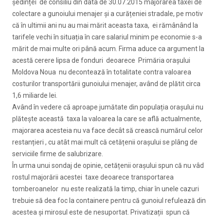
ședinței de consiliu din data de 30.07.2015 majorarea taxei de
colectare a gunoiului menajer și a curățeniei stradale, pe motiv
că în ultimii ani nu au mai mărit aceasta taxa, ei rămânând la
tarifele vechi în situația în care salariul minim pe economie s-a
mărit de mai multe ori până acum. Firma aduce ca argument la
acestă cerere lipsa de fonduri deoarece Primăria orașului
Moldova Noua nu decontează în totalitate contra valoarea
costurilor transportării gunoiului menajer, având de plătit circa
1,6 miliarde lei.
Având în vedere că aproape jumătate din populația orașului nu
plătește această taxa la valoarea la care se află actualmente,
majorarea acesteia nu va face decât să crească numărul celor
restanțieri , cu atât mai mult că cetățenii orașului se plâng de
serviciile firme de salubrizare.
În urma unui sondaj de opinie, cetățenii orașului spun că nu vâd
rostul majorării acestei taxe deoarece transportarea
tomberoanelor nu este realizată la timp, chiar în unele cazuri
trebuie să dea foc la containere pentru că gunoiul refulează din
acestea și mirosul este de nesuportat. Privatizații spun că