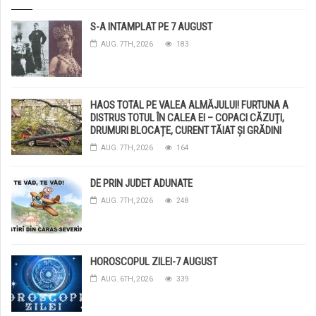
S-A INTAMPLAT PE 7 AUGUST
AUG. 7TH, 2026
183
HAOS TOTAL PE VALEA ALMĂJULUI! FURTUNA A
DISTRUS TOTUL ÎN CALEA EI – COPACI CĂZUȚI,
DRUMURI BLOCAȚE, CURENT TĂIAT ȘI GRĂDINI
DISTRUSE DE GRINDINĂ!
AUG. 7TH, 2026
164
DE PRIN JUDET ADUNATE
AUG. 7TH, 2026
248
HOROSCOPUL ZILEI-7 AUGUST
AUG. 6TH, 2026
339