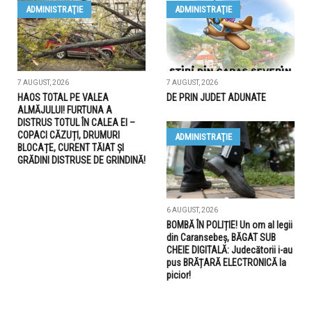
ADMINISTRAŢIE
ADMINISTRAŢIE
7 AUGUST, 2026
7 AUGUST, 2026
HAOS TOTAL PE VALEA
DE PRIN JUDET ADUNATE
ALMĂJULUI! FURTUNA A
DISTRUS TOTUL ÎN CALEA EI –
COPACI CĂZUȚI, DRUMURI
ADMINISTRAŢIE
BLOCAȚE, CURENT TĂIAT ȘI
GRĂDINI DISTRUSE DE GRINDINĂ!
6 AUGUST, 2026
BOMBĂ ÎN POLIȚIE! Un om al legii
din Caransebeș, BĂGAT SUB
CHEIE DIGITALĂ: Judecătorii i-au
pus BRĂȚARĂ ELECTRONICĂ la
picior!