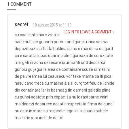
1 COMMENT
secret
10 august 2015 at 11:19
LOG IN TO LEAVE A COMMENT
↓
cu asa containare vrea si
bani multi pe gunoi in primu rand gunoiu inca se mai
depoziteaza la fosta haldina sa nu o mai de=a de gard
ca e carat la lupac doar in acte figureaza de curozitate
mergeti in zona desecare si urmariti und descarca
gunoiu gu jegurile alea de containare scuze si masini
de pe vreamea lui ceausecu vor taxe marite ca iti pica
nasu cand trece cu masina aia si curg tot felu de lichide
din containare iar in bosneag tin oameni galetile pline
cu gunoi agatate prin copaci sa nu le rastoarne caini
maidanezi deoarece aceata respectata firma de gunoi
nu este in stare sa respecte legea si sa puna pubele
mai bine s-ar inchide de tot