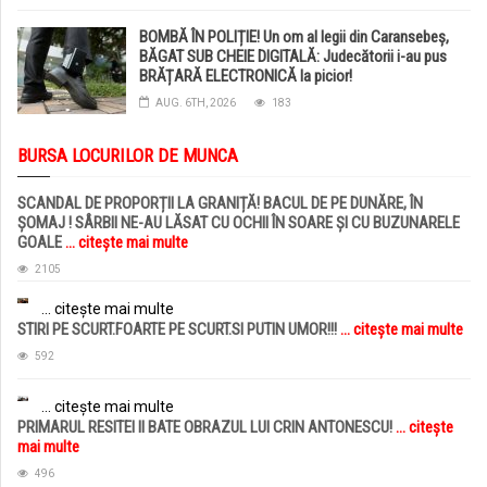
BOMBĂ ÎN POLIȚIE! Un om al legii din Caransebeș,
BĂGAT SUB CHEIE DIGITALĂ: Judecătorii i-au pus
BRĂȚARĂ ELECTRONICĂ la picior!
AUG. 6TH, 2026
183
BURSA LOCURILOR DE MUNCA
SCANDAL DE PROPORȚII LA GRANIȚĂ! BACUL DE PE DUNĂRE, ÎN
ȘOMAJ ! SÂRBII NE-AU LĂSAT CU OCHII ÎN SOARE ȘI CU BUZUNARELE
GOALE
... citește mai multe
2105
... citește mai multe
STIRI PE SCURT.FOARTE PE SCURT.SI PUTIN UMOR!!!
... citește mai multe
592
... citește mai multe
PRIMARUL RESITEI II BATE OBRAZUL LUI CRIN ANTONESCU!
... citește
mai multe
496