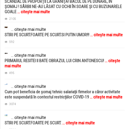
SCANDAL DE PROPORȚII LA GRANIȚĂ! BACUL DE PE DUNĂRE, ÎN
ȘOMAJ ! SÂRBII NE-AU LĂSAT CU OCHII ÎN SOARE ȘI CU BUZUNARELE
GOALE
... citește mai multe
2105
... citește mai multe
STIRI PE SCURT.FOARTE PE SCURT.SI PUTIN UMOR!!!
... citește mai multe
592
... citește mai multe
PRIMARUL RESITEI II BATE OBRAZUL LUI CRIN ANTONESCU!
... citește
mai multe
495
... citește mai multe
Cum pot beneficia de șomaj tehnic salariații firmelor a căror activitate
este suspendată în contextul restricțiilor COVID-19
... citește mai multe
3074
... citește mai multe
STIRI PE SCURT.FOARTE PE SCURT.
... citește mai multe