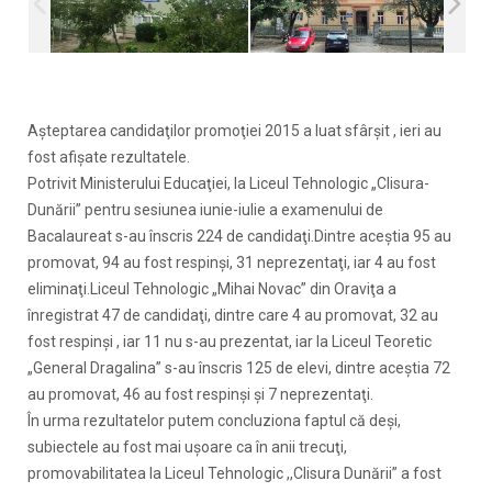
Aşteptarea candidaţilor promoţiei 2015 a luat sfârşit , ieri au
fost afişate rezultatele.
Potrivit Ministerului Educaţiei, la Liceul Tehnologic „Clisura-
Dunării” pentru sesiunea iunie-iulie a examenului de
Bacalaureat s-au înscris 224 de candidaţi.Dintre aceştia 95 au
promovat, 94 au fost respinşi, 31 neprezentaţi, iar 4 au fost
eliminaţi.Liceul Tehnologic „Mihai Novac” din Oraviţa a
înregistrat 47 de candidaţi, dintre care 4 au promovat, 32 au
fost respinşi , iar 11 nu s-au prezentat, iar la Liceul Teoretic
„General Dragalina” s-au înscris 125 de elevi, dintre aceştia 72
au promovat, 46 au fost respinşi şi 7 neprezentaţi.
În urma rezultatelor putem concluziona faptul că deşi,
subiectele au fost mai uşoare ca în anii trecuţi,
promovabilitatea la Liceul Tehnologic ,,Clisura Dunării” a fost