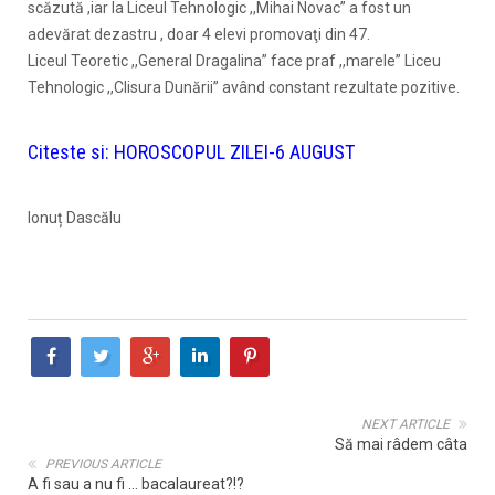
scăzută ,iar la Liceul Tehnologic ,,Mihai Novac” a fost un
adevărat dezastru , doar 4 elevi promovaţi din 47.
Liceul Teoretic ,,General Dragalina” face praf ,,marele” Liceu
Tehnologic ,,Clisura Dunării” având constant rezultate pozitive.
Citeste si:
HOROSCOPUL ZILEI-6 AUGUST
Ionuț Dascălu
NEXT ARTICLE
Să mai râdem câta
PREVIOUS ARTICLE
A fi sau a nu fi ... bacalaureat?!?