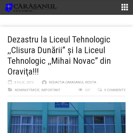
Dezastru la Liceul Tehnologic
,,Clisura Dunării” şi la Liceul
Tehnologic ,,Mihai Novac” din
Oraviţa!!!
8 IULIE, 2015
REDACTIA CARASANUL RESITA
ADMINISTRAŢIE
,
IMPORTANT
637
0 COMMENTS