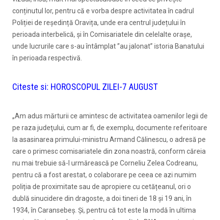
conținutul lor, pentru că e vorba despre activitatea în cadrul
Poliției de reședință Oravița, unde era centrul județului în
perioada interbelică, și în Comisariatele din celelalte orașe,
unde lucrurile care s-au întâmplat ”au jalonat” istoria Banatului
în perioada respectivă.
Citeste si:
HOROSCOPUL ZILEI-7 AUGUST
„Am adus mărturii ce amintesc de activitatea oamenilor legii de
pe raza judeţului, cum ar fi, de exemplu, documente referitoare
la asasinarea primului-ministru Armand Călinescu, o adresă pe
care o primesc comisariatele din zona noastră, conform căreia
nu mai trebuie să-l urmărească pe Corneliu Zelea Codreanu,
pentru că a fost arestat, o colaborare pe ceea ce azi numim
poliția de proximitate sau de apropiere cu cetățeanul, ori o
dublă sinucidere din dragoste, a doi tineri de 18 și 19 ani, în
1934, în Caransebeş. Şi, pentru că tot este la modă în ultima