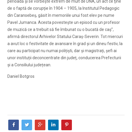
perioadă și se vorbește extrem de mult de DNA, un act ce ţine
de o faptă de corupţie în 1904 – 1905, la Institutul Pedagogic
din Caransebeş, găsit în memoriile unui fost elev pe nume
Pavel Jumanca. Acesta povesteşte un episod cu un profesor
de muzică ce a trebuit să fie îmbunat cu o bucată de caş”,
afirmă directorul Arhivelor Statului Caraș-Severin. Tot miercuri
a avut loc o festivitate de avansare în grad şi un dineu festiv, la
care au participat nu numai polițiști, dar și magistrați, șefi ai
unor instituții deconcentrate din județ, conducerea Prefecturii
și a Consiliului județean.
Daniel Botgros