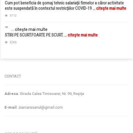
Cum pot beneficia de șomaj tehnic salariații firmelor a căror activitate
este suspendată în contextul restricțiilor COVID-19
... citește mai multe
3112
... citește mai multe
STIRI PE SCURT.FOARTE PE SCURT.
... citește mai multe
3246
jucarii copii
magazin copii
CONTACT
Adresa
: Strada Calea Timisoarei, Nr. 99, Reșița
E-mail
: ziarcarasanul@gmail.com