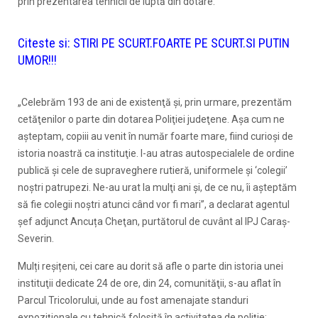
prin prezentarea tehnicii de luptă din dotare.
Citeste si:
STIRI PE SCURT.FOARTE PE SCURT.SI PUTIN
UMOR!!!
„Celebrăm 193 de ani de existenţă şi, prin urmare, prezentăm
cetăţenilor o parte din dotarea Poliţiei judeţene. Aşa cum ne
aşteptam, copiii au venit în număr foarte mare, fiind curioşi de
istoria noastră ca instituţie. I-au atras autospecialele de ordine
publică şi cele de supraveghere rutieră, uniformele şi ‘colegii’
noştri patrupezi. Ne-au urat la mulţi ani şi, de ce nu, îi aşteptăm
să fie colegii noştri atunci când vor fi mari”, a declarat agentul
şef adjunct Ancuța Cheţan, purtătorul de cuvânt al IPJ Caraş-
Severin.
Mulți reșițeni, cei care au dorit să afle o parte din istoria unei
instituţii dedicate 24 de ore, din 24, comunităţii, s-au aflat în
Parcul Tricolorului, unde au fost amenajate standuri
expoziţionale cu tehnică folosită în activitatea de poliţie: