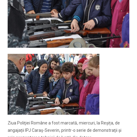
Ziua Poliţiei Române a fost marcată, miercuri, la Reșița, de
angajații IPJ Caraș-Severin, printr-o serie de demonstraţii şi