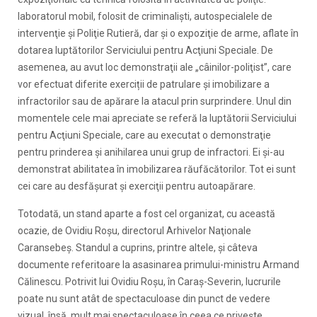
laboratorul mobil, folosit de criminalişti, autospecialele de
intervenţie şi Poliţie Rutieră, dar şi o expoziţie de arme, aflate în
dotarea luptătorilor Serviciului pentru Acţiuni Speciale. De
asemenea, au avut loc demonstraţii ale „câinilor-poliţist”, care
vor efectuat diferite exerciții de patrulare şi imobilizare a
infractorilor sau de apărare la atacul prin surprindere. Unul din
momentele cele mai apreciate se referă la luptătorii Serviciului
pentru Acţiuni Speciale, care au executat o demonstraţie
pentru prinderea şi anihilarea unui grup de infractori. Ei și-au
demonstrat abilitatea în imobilizarea răufăcătorilor. Tot ei sunt
cei care au desfăşurat şi exerciţii pentru autoapărare.
Totodată, un stand aparte a fost cel organizat, cu această
ocazie, de Ovidiu Roşu, directorul Arhivelor Naţionale
Caransebeş. Standul a cuprins, printre altele, și câteva
documente referitoare la asasinarea primului-ministru Armand
Călinescu. Potrivit lui Ovidiu Roșu, în Caraș-Severin, lucrurile
poate nu sunt atât de spectaculoase din punct de vedere
vizual, însă, mult mai spectaculoase în ceea ce privește