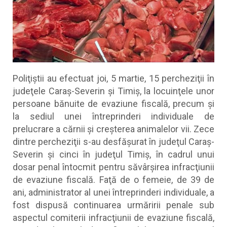
Poliţiştii au efectuat joi, 5 martie, 15 percheziţii în
judeţele Caraş-Severin şi Timiş, la locuinţele unor
persoane bănuite de evaziune fiscală, precum şi
la sediul unei întreprinderi individuale de
prelucrare a cărnii şi creşterea animalelor vii. Zece
dintre percheziţii s-au desfăşurat în judeţul Caraş-
Severin şi cinci în judeţul Timiş, în cadrul unui
dosar penal întocmit pentru săvârşirea infracţiunii
de evaziune fiscală. Faţă de o femeie, de 39 de
ani, administrator al unei întreprinderi individuale, a
fost dispusă continuarea urmăririi penale sub
aspectul comiterii infracţiunii de evaziune fiscală,