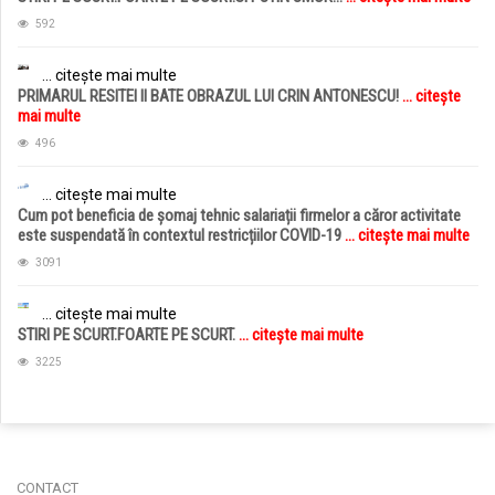
592
... citește mai multe
PRIMARUL RESITEI II BATE OBRAZUL LUI CRIN ANTONESCU!
... citește
mai multe
496
... citește mai multe
Cum pot beneficia de șomaj tehnic salariații firmelor a căror activitate
este suspendată în contextul restricțiilor COVID-19
... citește mai multe
3091
... citește mai multe
STIRI PE SCURT.FOARTE PE SCURT.
... citește mai multe
3225
jucarii copii
magazin copii
CONTACT