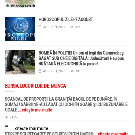
HOROSCOPUL ZILEI-7 AUGUST
AUG. 6TH, 2026
324
BOMBĂ ÎN POLIȚIE! Un om al legii din Caransebeș,
BĂGAT SUB CHEIE DIGITALĂ: Judecătorii i-au pus
BRĂȚARĂ ELECTRONICĂ la picior!
AUG. 6TH, 2026
181
BURSA LOCURILOR DE MUNCA
SCANDAL DE PROPORȚII LA GRANIȚĂ! BACUL DE PE DUNĂRE, ÎN
ȘOMAJ ! SÂRBII NE-AU LĂSAT CU OCHII ÎN SOARE ȘI CU BUZUNARELE
GOALE
... citește mai multe
2105
... citește mai multe
STIRI PE SCURT.FOARTE PE SCURT.SI PUTIN UMOR!!!
... citește mai multe